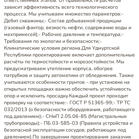
ответственных этапов. От правильности расчётов
зависит эффективность всего технологического
процесса. Мы учитываем множество параметров:-
Дебит скважины;- Состав добываемой продукции
(газовый фактор, вязкость нефти, содержание воды и
мехпримесей);- Рабочее давление и температура;-
Требования по экологии и безопасности;-
Климатические условия региона.Для Удмуртской
Республики проектирование включает дополнительные
расчёты по термостойкости и морозостойкости. Мы
предусматриваем утепление корпуса, обогрев
патрубков и защиту автоматики от обледенения. Также
учитываются особенности грунтов – при установке на
открытых площадках важно обеспечить устойчивость
опор и исключить просадку.Каждый проект проходит
проверку на соответствие:- ГОСТ Р 51365-99;- ТР ТС
032/2013 (о безопасности оборудования, работающего
под давлением);- СНиП 2.05.06-85 (Магистральные
трубопроводы);- ПБ 03-585-03 (Правила устройства и
безопасной эксплуатации сосудов, работающих под
давлением).По завершении проектирования заказчик