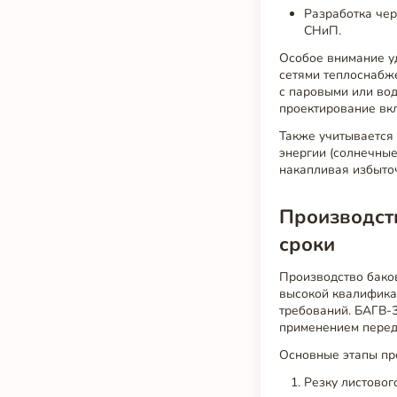
Разработка чер
СНиП.
Особое внимание у
сетями теплоснабж
с паровыми или вод
проектирование вк
Также учитывается
энергии (солнечны
накапливая избыточ
Производств
сроки
Производство бако
высокой квалифика
требований. БАГВ-
применением перед
Основные этапы пр
Резку листовог