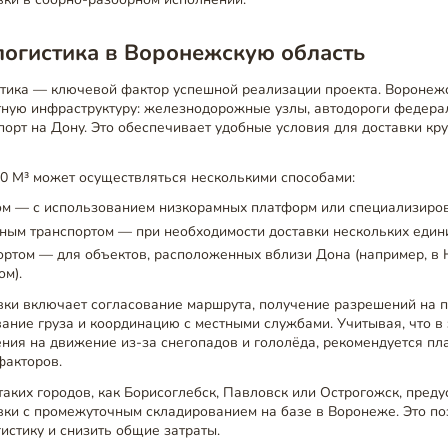
логистика в Воронежскую область
тика — ключевой фактор успешной реализации проекта. Воронежс
тную инфраструктуру: железнодорожные узлы, автодороги федера
 порт на Дону. Это обеспечивает удобные условия для доставки к
0 М³ может осуществляться несколькими способами:
ом — с использованием низкорамных платформ или специализиров
ым транспортом — при необходимости доставки нескольких един
ортом — для объектов, расположенных вблизи Дона (например, в
м).
вки включает согласование маршрута, получение разрешений на 
вание груза и координацию с местными службами. Учитывая, что в
ния на движение из-за снегопадов и гололёда, рекомендуется пл
факторов.
таких городов, как Борисоглебск, Павловск или Острогожск, пред
вки с промежуточным складированием на базе в Воронеже. Это по
истику и снизить общие затраты.