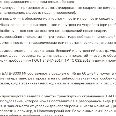
ля формирования цилиндрических обечаек.
ку корпуса — применяются автоматизированные сварочные компле
к, напряжение, скорость подачи проволоки).
и крышки — с обеспечением герметичности и прочности соединен
убков, люков, опорных элементов и внутренних устройств (при нео
работку — для снятия остаточных напряжений после сварки.
коррозийного покрытия — грунтовка, гидрофобизация, многослой
ерметичность — гидравлические или пневматические испытания п
осуществляется на всех этапах. Внешний и внутренний осмотр, ул
рных швов, проверка толщины металла и покрытий — всё это обес
кции требованиям ГОСТ 34347-2017, ТР ТС 032/2013 и другим нор
 БАГВ-3000 М³ составляют в среднем от 45 до 60 дней с момента
ляет оперативно реагировать на потребности заказчиков, особенно
езон, когда возникает необходимость в модернизации или расши
о производство ведётся с учётом транспортных ограничений. БАГВ
борудование, которое может поставляться в разобранном виде (с
я, в зависимости от условий транспортировки и места монтажа. Дл
области (например, в Новохоперский или Верхнемамонский район)
вки в сборно-разборном исполнении.