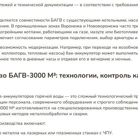
тежей и технической документации — в соответствии с требования
деляется совместимости БАГВ с существующими котельными, насо
ения. В промышленных зонах Воронежа и Нововоронежа часто тре
огрейными котлами, работающими на газе, мазуте или биотопливе.
лючает согласование параметров подключения, выбор арматуры и 
 возможность модернизации. Например, при переходе на возобно
е коллекторы, тепловые насосы) бак-аккумулятор может выполнят
ное тепло в дневные часы и отдавая его в вечерние и ночные.
о БАГВ-3000 М³: технологии, контроль к
в-аккумуляторов горячей воды — это сложный технологический п
ции персонала, современного оборудования и строгого соблюден
3000 М³ изготавливается на специализированных производственн
овых методов металлообработки и сварки.
оизводства включают:
о металла на лазерных или плазменных станках с ЧПУ.