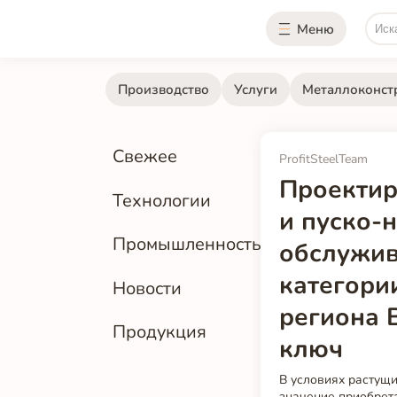
Меню
Производство
Услуги
Металлоконст
Свежее
ProfitSteelTeam
Проектир
Технологии
и пуско-
Промышленность
обслужив
категори
Новости
региона 
Продукция
ключ
В условиях растущ
значение приобрет