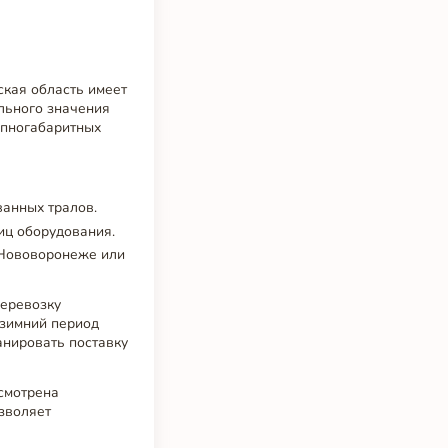
кая область имеет
льного значения
рупногабаритных
анных тралов.
иц оборудования.
 Нововоронеже или
перевозку
 зимний период
анировать поставку
усмотрена
зволяет