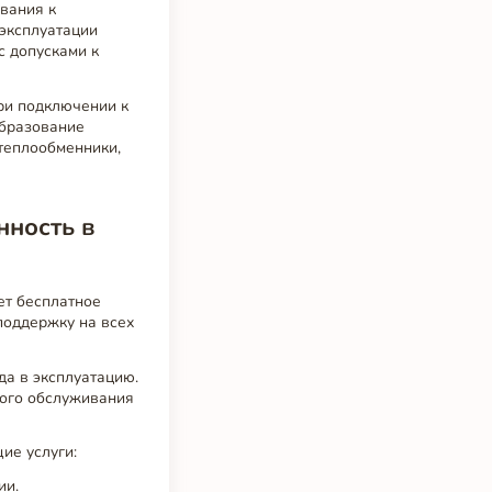
вания к
 эксплуатации
с допусками к
ри подключении к
образование
теплообменники,
нность в
ет бесплатное
поддержку на всех
да в эксплуатацию.
кого обслуживания
ие услуги:
ии.