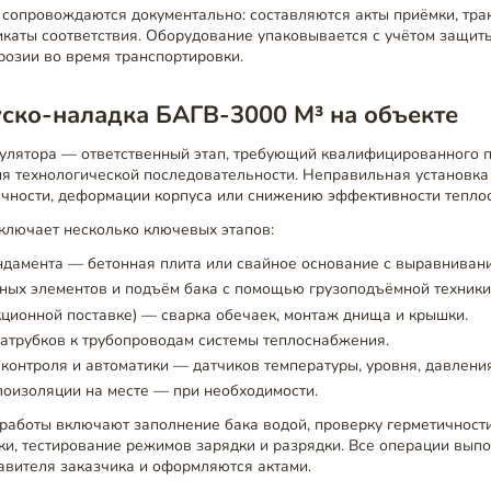
 сопровождаются документально: составляются акты приёмки, тр
каты соответствия. Оборудование упаковывается с учётом защит
розии во время транспортировки.
ско-наладка БАГВ-3000 М³ на объекте
улятора — ответственный этап, требующий квалифицированного 
ия технологической последовательности. Неправильная установка
чности, деформации корпуса или снижению эффективности тепло
ключает несколько ключевых этапов:
дамента — бетонная плита или свайное основание с выравнивани
ных элементов и подъём бака с помощью грузоподъёмной техники
кционной поставке) — сварка обечаек, монтаж днища и крышки.
атрубков к трубопроводам системы теплоснабжения.
контроля и автоматики — датчиков температуры, уровня, давления
оизоляции на месте — при необходимости.
работы включают заполнение бака водой, проверку герметичности
ки, тестирование режимов зарядки и разрядки. Все операции вып
авителя заказчика и оформляются актами.