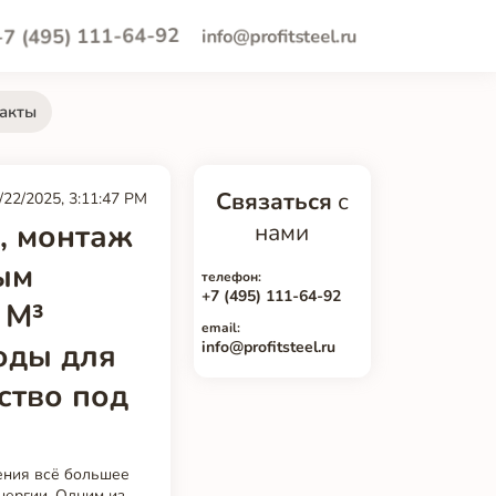
+7 (495) 111-64-92
info@profitsteel.ru
акты
Связаться
с
/22/2025, 3:11:47 PM
, монтаж
нами
ым
телефон:
+7 (495) 111-64-92
 М³
email:
оды для
info@profitsteel.ru
ство под
ения всё большее
нергии. Одним из