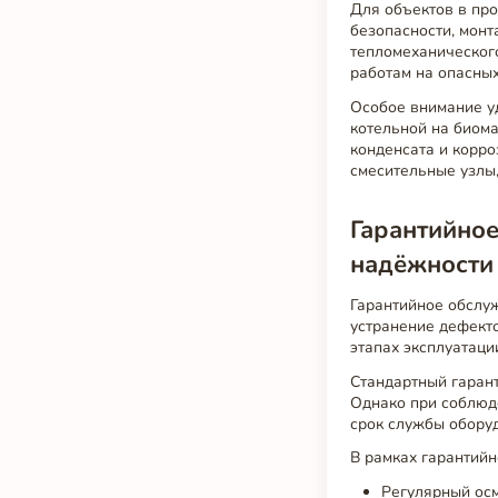
Для объектов в про
безопасности, монт
тепломеханического
работам на опасны
Особое внимание у
котельной на биом
конденсата и корро
смесительные узлы
Гарантийное
надёжности
Гарантийное обслу
устранение дефекто
этапах эксплуатаци
Стандартный гарант
Однако при соблюд
срок службы оборуд
В рамках гарантий
Регулярный осм