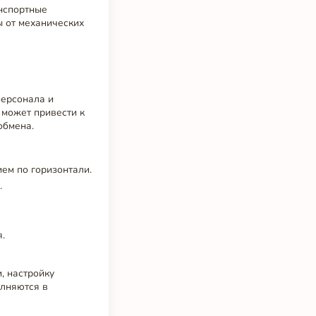
анспортные
ы от механических
персонала и
 может привести к
обмена.
ем по горизонтали.
.
.
, настройку
олняются в