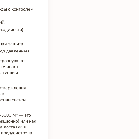
ксы с контролем
ий.
бходимости).
ная защита.
од давлением.
ьтразвуковая
печивает
мативным
 утверждения
 в
рении систем
-3000 М³ — это
екционно) или как
я доставки в
 предусмотрена