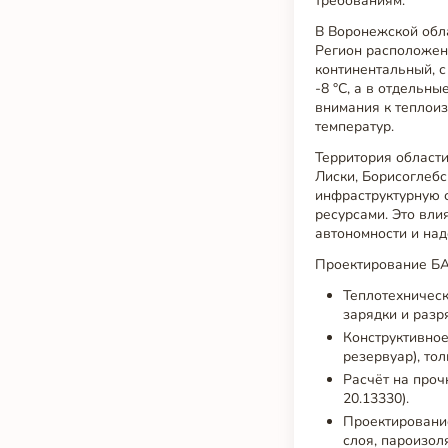
требованиям.
В Воронежской обл
Регион расположен
континентальный, с
-8 °C, а в отдельн
внимания к теплоиз
температур.
Территория област
Лиски, Борисоглебс
инфраструктурную 
ресурсами. Это вли
автономности и на
Проектирование БА
Теплотехническ
зарядки и разр
Конструктивное
резервуар), тол
Расчёт на проч
20.13330).
Проектировани
слоя, пароизол