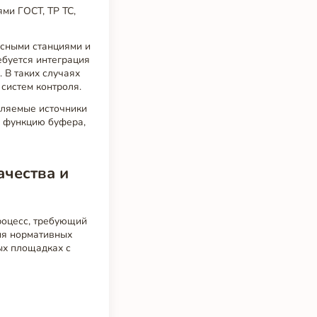
ми ГОСТ, ТР ТС,
сными станциями и
буется интеграция
 В таких случаях
систем контроля.
вляемые источники
ь функцию буфера,
ачества и
роцесс, требующий
ия нормативных
ых площадках с