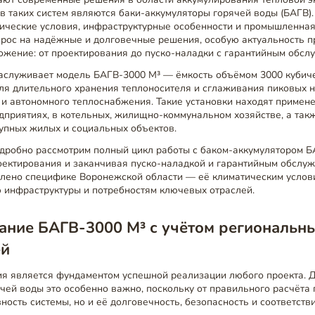
 таких систем являются баки-аккумуляторы горячей воды (БАГВ)
тические условия, инфраструктурные особенности и промышленная
прос на надёжные и долговечные решения, особую актуальность п
ожение: от проектирования до пуско-наладки с гарантийным обсл
аслуживает модель БАГВ-3000 М³ — ёмкость объёмом 3000 кубиче
я длительного хранения теплоносителя и сглаживания пиковых н
и автономного теплоснабжения. Такие установки находят примен
приятиях, в котельных, жилищно-коммунальном хозяйстве, а такж
упных жилых и социальных объектов.
одробно рассмотрим полный цикл работы с баком-аккумулятором Б
роектирования и заканчивая пуско-наладкой и гарантийным обслу
елено специфике Воронежской области — её климатическим услов
ю инфраструктуры и потребностям ключевых отраслей.
ание БАГВ-3000 М³ с учётом региональн
ей
ия является фундаментом успешной реализации любого проекта. 
чей воды это особенно важно, поскольку от правильного расчёта
ность системы, но и её долговечность, безопасность и соответст