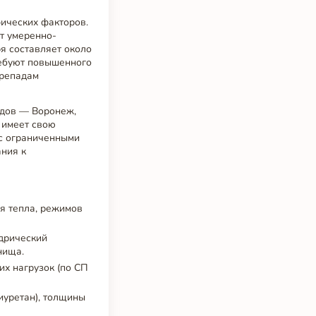
ических факторов.
т умеренно-
я составляет около
требуют повышенного
ерепадам
одов — Воронеж,
 имеет свою
 с ограниченными
ания к
я тепла, режимов
дрический
нища.
их нагрузок (по СП
иуретан), толщины