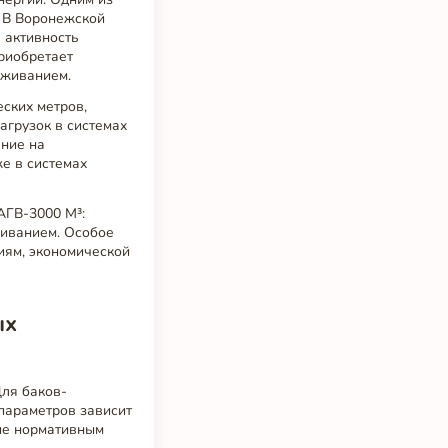
. В Воронежской
 активность
риобретает
уживанием.
ских метров,
агрузок в системах
ение на
е в системах
АГВ-3000 М³:
живанием. Особое
иям, экономической
ых
Для баков-
 параметров зависит
вие нормативным