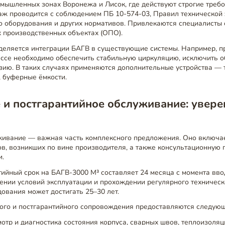
мышленных зонах Воронежа и Лисок, где действуют строгие требо
аж проводится с соблюдением ПБ 10-574-03, Правил технической
 оборудования и других нормативов. Привлекаются специалисты 
х производственных объектах (ОПО).
деляется интеграции БАГВ в существующие системы. Например, п
ассе необходимо обеспечить стабильную циркуляцию, исключить 
зию. В таких случаях применяются дополнительные устройства — 
, буферные ёмкости.
 и постгарантийное обслуживание: увере
живание — важная часть комплексного предложения. Оно включа
в, возникших по вине производителя, а также консультационную 
и.
ийный срок на БАГВ-3000 М³ составляет 24 месяца с момента вво
ении условий эксплуатации и прохождении регулярного техничес
ования может достигать 25–30 лет.
ного и постгарантийного сопровождения предоставляются следующ
отр и диагностика состояния корпуса, сварных швов, теплоизоляц