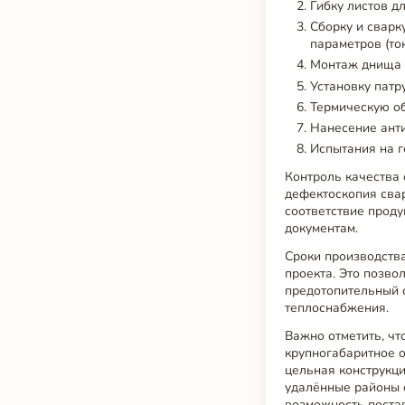
Гибку листов д
Сборку и свар
параметров (то
Монтаж днища 
Установку патр
Термическую об
Нанесение анти
Испытания на г
Контроль качества 
дефектоскопия сва
соответствие проду
документам.
Сроки производства
проекта. Это позво
предотопительный с
теплоснабжения.
Важно отметить, чт
крупногабаритное о
цельная конструкци
удалённые районы 
возможность поста