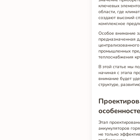
ключевых элементов
области, где клима
создают высокий с
комплексное предл
Особое внимание з
предназначенная дл
централизованного 
промышленных пред
теплоснабжения кр
В этой статье мы п
начиная с этапа п
внимание будет уд
структуре, развити
Проектиров
особенност
Этап проектирован
аккумуляторов горя
не только эффектив