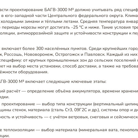
асти проектирование БАГВ-3000 М³ должно учитывать ряд специф
 в юго-западной части Центрального федерального округа. Клима
 холодными зимами и тёплыми летами. Средняя температура январ
ые периоды морозы могут достигать -25 °C и ниже. Такие условия 
оляции, антикоррозийной защите и устойчивости конструкции к п
и включает более 300 населённых пунктов. Среди крупнейших гор
к, Россошь, Нововоронеж, Острогожск и Павловск. Каждый из них
специфику: от крупных промышленных зон до сельских поселений
яет на выбор места установки, способ доставки, а также на требов
дёжности оборудования.
ГВ-3000 М³ включает следующие ключевые этапы:
ий расчёт — определение объёма аккумулятора, времени хранени
ядки.
 проектирование — выбор типа конструкции (вертикальный цилин
щины стенок, материала (сталь Ст3, 09Г2С и др.), системы опор и д
ность и устойчивость — с учётом ветровых, снеговых и сейсмическ
е теплоизоляции — выбор материала (минеральная вата, пенопол
яции.