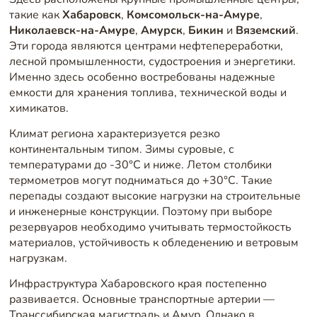
такие как
Хабаровск
,
Комсомольск-на-Амуре
,
Николаевск-на-Амуре
,
Амурск
,
Бикин
и
Вяземский
.
Эти города являются центрами нефтепереработки,
лесной промышленности, судостроения и энергетики.
Именно здесь особенно востребованы надежные
емкости для хранения топлива, технической воды и
химикатов.
Климат региона характеризуется резко
континентальным типом. Зимы суровые, с
температурами до -30°C и ниже. Летом столбики
термометров могут подниматься до +30°C. Такие
перепады создают высокие нагрузки на строительные
и инженерные конструкции. Поэтому при выборе
резервуаров необходимо учитывать термостойкость
материалов, устойчивость к обледенению и ветровым
нагрузкам.
Инфраструктура Хабаровского края постепенно
развивается. Основные транспортные артерии —
Транссибирская магистраль и Амур. Однако в