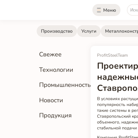
Меню
Производство
Услуги
Металлоконст
Свежее
ProfitSteelTeam
Проектир
Технологии
надежные
Промышленность
Ставропо
В условиях растущ
Новости
популярность наби
такие системы в ре
Продукция
Ставропольский кра
объемного, надежн
стабильной подачи 
Компания ProfitSte