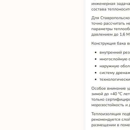
инженерная задача,
состава теплоносит
Для Ставропольског
точно рассчитать н
параметры теплообм
давлением до 1,6 М
Конструкция бака в
внутренний рез
многослойную с
наружную обол
систему дренаж
технологически
Особое внимание уд
зимой до +40 °C ле
только сертифицир
морозостойкость и 
Теплоизоляция под
рекомендуется сло
размещении в поме