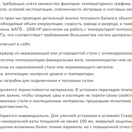
 требующая учёта множества факторов: температурного графика, 
еля, условий эксплуатации, сейсмичности, ветровых и снеговых наг
о края мы проводим детальный анализ теплового баланса объект
еобходимый объём аккумуляции, скорость заряда и разряда, а та
ена. БАГВ - 1000 М³ рассчитан на работу с температурой теплонос
Па, что соответствует требованиям большинства систем центральн
ключает в себя:
ервуар из нержавеющей или углеродистой стали с антикоррозион
истему теплоизоляции (минеральная вата, пенополиуретан или пе
очку из оцинкованной стали или нержавеющего металла;
а, вентиляции, контроля уровня и температуры;
е патрубки для подключения к тепловым сетям.
еляется термостойкости материалов. В условиях перепадов темпер
том, важно, чтобы сварные швы и изоляция не теряли своих свойс
ованные стали и изоляционные материалы, прошедшие испытания
долговечность.
бирается индивидуально. Для уличной установки в условиях Став
й минеральной ваты толщиной не менее 100 мм, закрытый защитн
щении возможны более тонкие варианты, но с повышенной огнест