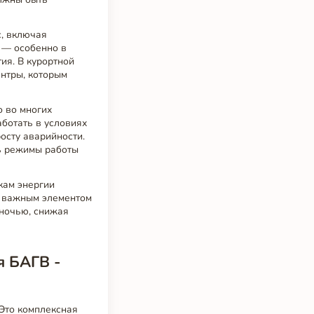
с, включая
 — особенно в
ия. В курортной
ентры, которым
 во многих
ботать в условиях
осту аварийности.
ь режимы работы
кам энергии
я важным элементом
 ночью, снижая
я БАГВ -
 Это комплексная