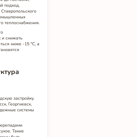
й подход,
и Ставропольского
ромышленных
го теплоснабжения.
го
 и снижать
ться ниже -15 °C, а
тановятся
уктура
скую застройку.
ск, Георгиевск,
адежные системы
перепадами
сухое. Такие
олжны быть