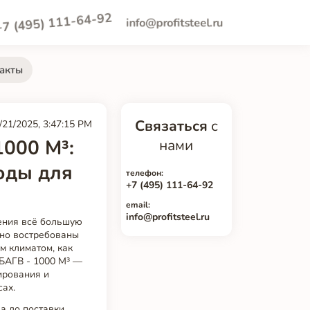
+7 (495) 111-64-92
info@profitsteel.ru
акты
Связаться
с
/21/2025, 3:47:15 PM
1000 М³:
нами
оды для
телефон:
+7 (495) 111-64-92
email:
info@profitsteel.ru
жения всё большую
нно востребованы
м климатом, как
 БАГВ - 1000 М³ —
ирования и
сах.
а до поставки,