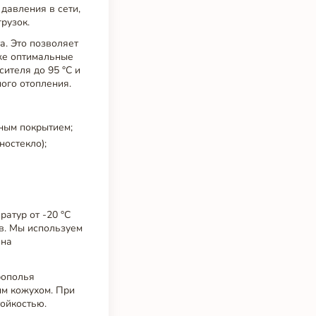
давления в сети,
рузок.
а. Это позволяет
кже оптимальные
ителя до 95 °C и
ого отопления.
ным покрытием;
ностекло);
атур от -20 °C
тв. Мы используем
 на
рополья
ым кожухом. При
ойкостью.