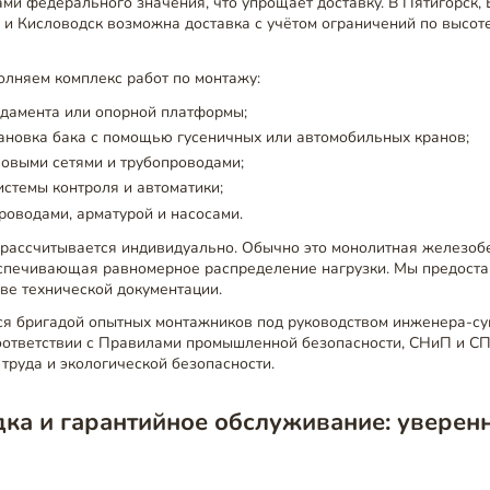
ми федерального значения, что упрощает доставку. В Пятигорск, 
 Кисловодск возможна доставка с учётом ограничений по высоте
олняем комплекс работ по монтажу:
ндамента или опорной платформы;
тановка бака с помощью гусеничных или автомобильных кранов;
ловыми сетями и трубопроводами;
стемы контроля и автоматики;
роводами, арматурой и насосами.
 рассчитывается индивидуально. Обычно это монолитная железобе
спечивающая равномерное распределение нагрузки. Мы предоста
ве технической документации.
я бригадой опытных монтажников под руководством инженера-су
соответствии с Правилами промышленной безопасности, СНиП и С
труда и экологической безопасности.
ка и гарантийное обслуживание: уверенн