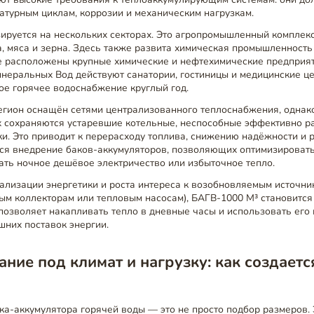
атурным циклам, коррозии и механическим нагрузкам.
ируется на нескольких секторах. Это агропромышленный комплек
, мяса и зерна. Здесь также развита химическая промышленность
е расположены крупные химические и нефтехимические предприят
неральных Вод действуют санатории, гостиницы и медицинские ц
ое горячее водоснабжение круглый год.
егион оснащён сетями централизованного теплоснабжения, однако
х сохраняются устаревшие котельные, неспособные эффективно ра
и. Это приводит к перерасходу топлива, снижению надёжности и р
ся внедрение баков-аккумуляторов, позволяющих оптимизироват
ать ночное дешёвое электричество или избыточное тепло.
ализации энергетики и роста интереса к возобновляемым источни
ным коллекторам или тепловым насосам), БАГВ-1000 М³ становитс
позволяет накапливать тепло в дневные часы и использовать его
шних поставок энергии.
ние под климат и нагрузку: как создаетс
а-аккумулятора горячей воды — это не просто подбор размеров.