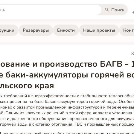
Поиск
рукции
Резервуары
Емкости
Наши проекты
Конт
8
ование и производство БАГВ - 
 баки-аккумуляторы горячей в
льского края
их требований к энергоэффективности и стабильности теплоснаб
рают решения на базе баков-аккумуляторов горячей воды. Особе
гионах с развитой промышленной инфраструктурой и переменчивы
й. Одним из ключевых решений в этой сфере является установка
ого и долговечного оборудования, предназначенного для аккумул
горячей воды в системах отопления, ГВС и промышленных процес
el предлагает полный цикл работ: от проектирования и производств