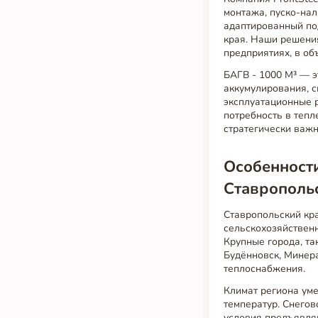
монтажа, пуско-на
адаптированный по
края. Наши решени
предприятиях, в об
БАГВ - 1000 М³ — э
аккумулирования, 
эксплуатационные р
потребность в тепл
стратегически важ
Особенности
Ставрополь
Ставропольский кра
сельскохозяйствен
Крупные города, та
Будённовск, Минер
теплоснабжения.
Климат региона ум
температур. Снегов
условия предъявля