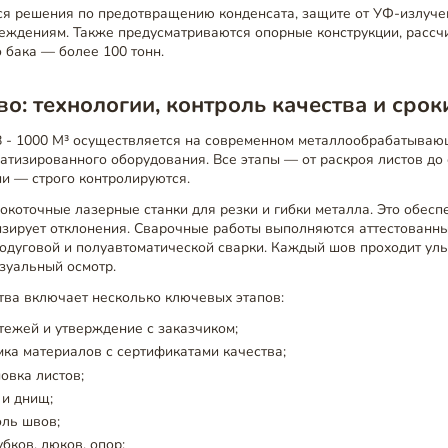
ся решения по предотвращению конденсата, защите от УФ-излуче
еждениям. Также предусматриваются опорные конструкции, рассч
 бака — более 100 тонн.
о: технологии, контроль качества и срок
 - 1000 М³ осуществляется на современном металлообрабатываю
тизированного оборудования. Все этапы — от раскроя листов до 
и — строго контролируются.
коточные лазерные станки для резки и гибки металла. Это обесп
изирует отклонения. Сварочные работы выполняются аттестованн
одуговой и полуавтоматической сварки. Каждый шов проходит ул
изуальный осмотр.
тва включает несколько ключевых этапов:
тежей и утверждение с заказчиком;
мка материалов с сертификатами качества;
овка листов;
 и днищ;
оль швов;
бков, люков, опор;