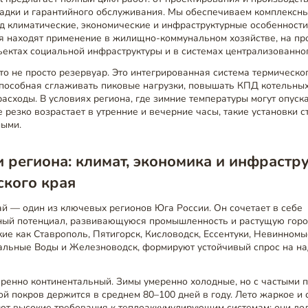
ладки и гарантийного обслуживания. Мы обеспечиваем комплексны
д климатические, экономические и инфраструктурные особенност
я находят применение в жилищно-коммунальном хозяйстве, на п
ъектах социальной инфраструктуры и в системах централизованно
то не просто резервуар. Это интегрированная система термическо
способная сглаживать пиковые нагрузки, повышать КПД котельных
асходы. В условиях региона, где зимние температуры могут опуска
е резко возрастает в утренние и вечерние часы, такие установки с
ными.
 региона: климат, экономика и инфрастр
ского края
й — один из ключевых регионов Юга России. Он сочетает в себе
ный потенциал, развивающуюся промышленность и растущую город
кие как Ставрополь, Пятигорск, Кисловодск, Ессентуки, Невинномыс
альные Воды и Железноводск, формируют устойчивый спрос на н
еренно континентальный. Зимы умеренно холодные, но с частыми 
ой покров держится в среднем 80–100 дней в году. Лето жаркое и 
ют высокие требования к теплоаккумулирующим системам: они д