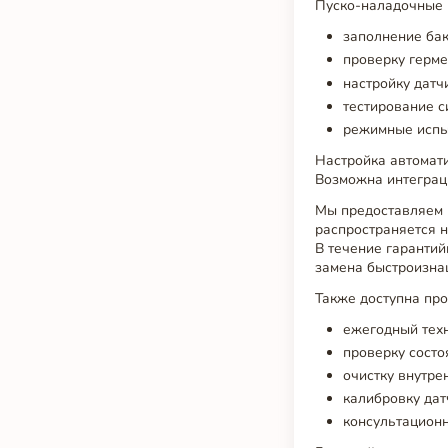
Пуско-наладочные 
заполнение бак
проверку герме
настройку датч
тестирование с
режимные испы
Настройка автомат
Возможна интеграц
Мы предоставляем г
распространяется н
В течение гарантий
замена быстроизна
Также доступна про
ежегодный техн
проверку состо
очистку внутре
калибровку дат
консультацион