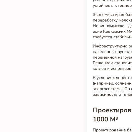
устойчивы к темпер
Экономика края баз
переработку молока
Невинномысске, гд
зоне Кавказских Ми
требуется стабильн
Инфраструктурно р
населённых пункта
переменной нагрузк
Решением становит
котлов и использов
В условиях децентр
(например, солнеч
энергосистемы. Он 
зависимость от вне
Проектирова
1000 М³
Проектирование бак