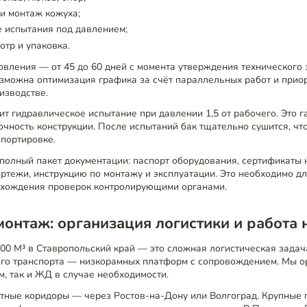
и монтаж кожуха;
 испытания под давлением;
тр и упаковка.
овления — от 45 до 60 дней с момента утверждения технического 
озможна оптимизация графика за счёт параллельных работ и прио
изводстве.
т гидравлическое испытание при давлении 1,5 от рабочего. Это г
очность конструкции. После испытаний бак тщательно сушится, ч
спортировке.
олный пакет документации: паспорт оборудования, сертификаты 
ертежи, инструкцию по монтажу и эксплуатации. Это необходимо дл
охождения проверок контролирующими органами.
монтаж: организация логистики и работа 
00 М³ в Ставропольский край — это сложная логистическая задач
ого транспорта — низкорамных платформ с сопровождением. Мы о
м, так и ЖД в случае необходимости.
тные коридоры — через Ростов-на-Дону или Волгоград. Крупные 