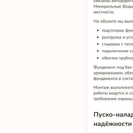
связаны автодорога
Минеральные Воды и
местности.
На объекте мы вып
подготовка фу
разгрузка и ус
стыковка с теп
подключение си
обвязка трубоп
Фундамент под бак
армированием, обе
фундамента в соста
Монтаж выполняетс
работы ведутся в 
требования охраны 
Пуско-налад
надёжности