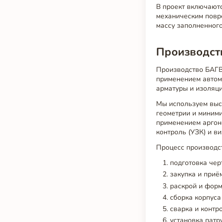
В проект включают
механическим повр
массу заполненного
Производств
Производство БАГВ
применением автома
арматуры и изоляци
Мы используем высо
геометрии и миним
применением аргон
контроль (УЗК) и в
Процесс производс
подготовка чер
закупка и приё
раскрой и форм
сборка корпуса
сварка и контр
установка патру