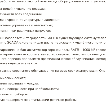
работы — завершающий этап ввода оборудования в эксплуатацию
а водой и удаление воздуха;
тичности всех соединений;
иков уровня, температуры и давления;
истемы управления и автоматики;
тания при различных нагрузках.
ики позволяет интегрировать БАГВ в существующую систему тепл
ия с SCADA-системами для диспетчеризации и удалённого монито
арантию на бак-аккумулятор горячей воды БАГВ - 1000 М³ сроком 
а герметичность корпуса, качество сварных швов, теплоизоляцию
ного периода проводится профилактическое обслуживание: осмотр
шивающихся элементов.
грамма сервисного обслуживания на весь срок эксплуатации. Она
ический осмотр;
яния изоляции и кожуха;
нней поверхности при необходимости;
чиков и приборов;
ную поддержку по оптимизации режимов работы.