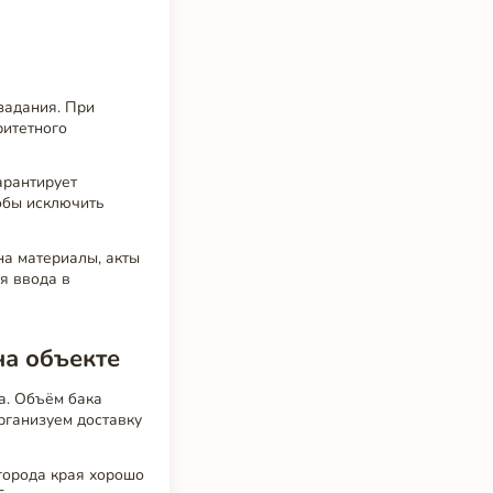
задания. При
ритетного
арантирует
тобы исключить
на материалы, акты
я ввода в
на объекте
а. Объём бака
рганизуем доставку
города края хорошо