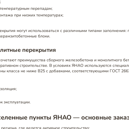
;
 температурным перепадам;
нтажа при низких температурах;
екрытия могут использоваться с различными типами заполнения: 
керамзитобетонные блоки.
литные перекрытия
 сочетают преимущества сборного железобетона и монолитного бе
тративном строительстве. В условиях ЯНАО используются специа
оны класса не ниже В25 с добавками, соответствующими ГОСТ 266
золяция;
к эксплуатации.
аселенные пункты ЯНАО — основные зака
региона, где ведется активное строительство: