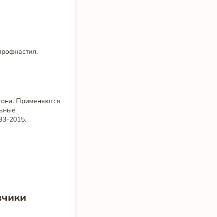
профнастил,
тона. Применяются
льные
33-2015.
зчики