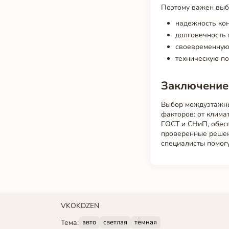
Поэтому важен выб
надежность кон
долговечность 
своевременную 
техническую по
Заключение
Выбор междуэтажны
факторов: от клима
ГОСТ и СНиП, обесп
проверенные решен
специалисты помогу
VK
OK
DZEN
Тема:
авто
светлая
тёмная