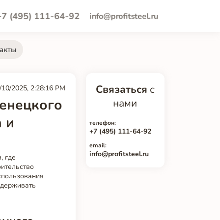
+7 (495) 111-64-92
info@profitsteel.ru
акты
Связаться
с
/10/2025, 2:28:16 PM
енецкого
нами
 и
телефон:
+7 (495) 111-64-92
email:
info@profitsteel.ru
, где
оительство
спользования
ыдерживать