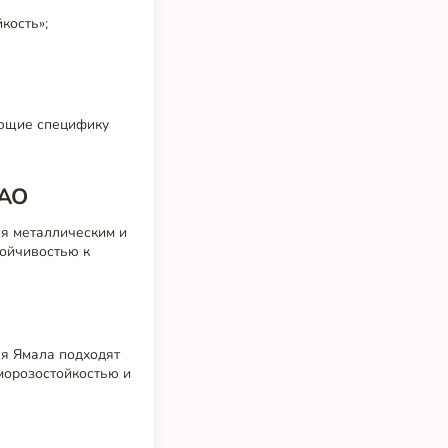
кость»;
ающие специфику
НАО
ся металлическим и
тойчивостью к
я Ямала подходят
морозостойкостью и