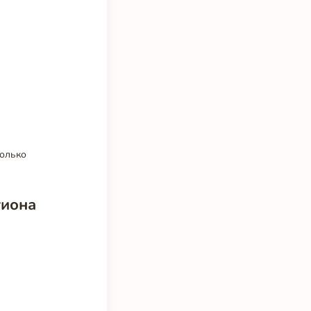
только
.
гиона