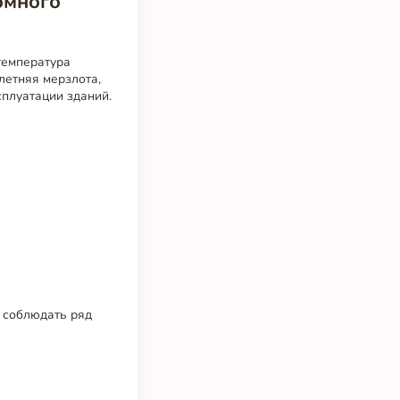
омного
температура
летняя мерзлота,
сплуатации зданий.
 соблюдать ряд