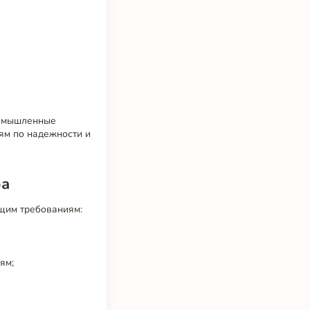
ромышленные
ям по надежности и
ра
щим требованиям:
ям;