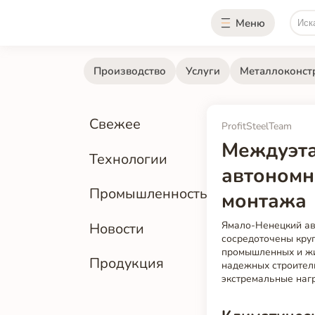
Меню
Производство
Услуги
Металлоконст
Свежее
ProfitSteelTeam
Междуэта
Технологии
автономн
Промышленность
монтажа
Ямало-Ненецкий ав
Новости
сосредоточены кру
промышленных и жи
Продукция
надежных строител
экстремальные нагр