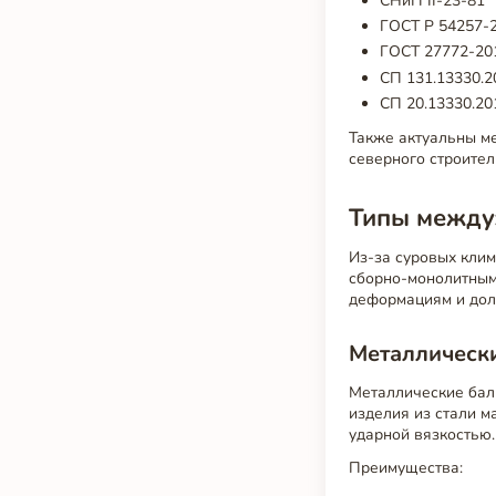
СНиП II-23-81*
ГОСТ Р 54257-2
ГОСТ 27772-201
СП 131.13330.2
СП 20.13330.20
Также актуальны м
северного строител
Типы между
Из-за суровых клим
сборно-монолитным
деформациям и дол
Металлическ
Металлические бал
изделия из стали м
ударной вязкостью.
Преимущества: