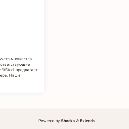
учета множества
соответствующие
itSteel предлагает
вера. Наши
Powered by
Shocka
&
Exlends