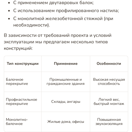
С применением двутавровых балок;
С использованием профилированного настила;
С монолитной железобетонной стяжкой (при
необходимости).
В зависимости от требований проекта и условий
эксплуатации мы предлагаем несколько типов
конструкций:
Тип конструкции
Применение
Особенности
Балочное
Промышленные и
Высокая несущая
перекрытие
гражданские здания
способность
Профнастильное
Легкий вес,
Склады, ангары
перекрытие
быстрый монтаж
Монолитно-
Повышенная
Жилые дома, офисы
балочное
звукоизоляция