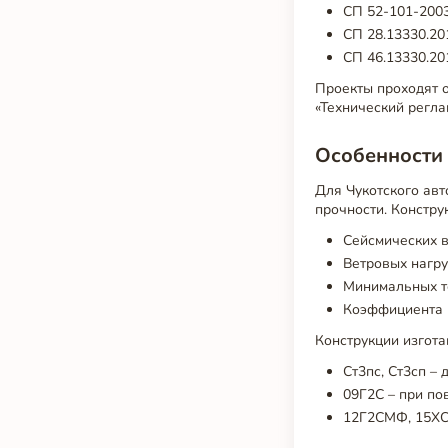
СП 52-101-2003
СП 28.13330.20
СП 46.13330.20
Проекты проходят 
«Технический регла
Особенности
Для Чукотского ав
прочности. Констр
Сейсмических в
Ветровых нагруз
Минимальных те
Коэффициента н
Конструкции изгота
Ст3пс, Ст3сп –
09Г2С – при по
12Г2СМФ, 15ХСН