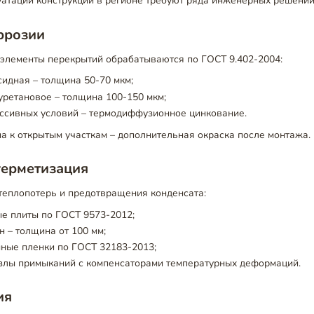
уатации конструкций в регионе требуют ряда инженерных решений
ррозии
 элементы перекрытий обрабатываются по ГОСТ 9.402-2004:
сидная – толщина 50-70 мкм;
ретановое – толщина 100-150 мкм;
ессивных условий – термодиффузионное цинкование.
а к открытым участкам – дополнительная окраска после монтажа.
герметизация
теплопотерь и предотвращения конденсата:
е плиты по ГОСТ 9573-2012;
 – толщина от 100 мм;
ные пленки по ГОСТ 32183-2013;
злы примыканий с компенсаторами температурных деформаций.
ия