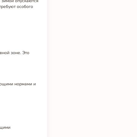
ы зимой опускаются
 требуют особого
вной зоне. Это
ующими нормами и
ущими