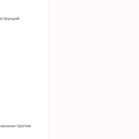
струкций:
бавками против