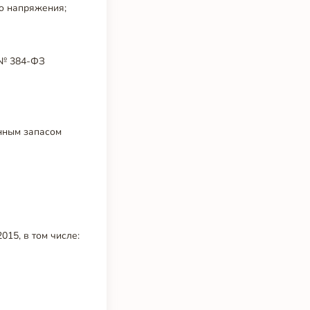
о напряжения;
 № 384-ФЗ
нным запасом
015, в том числе: