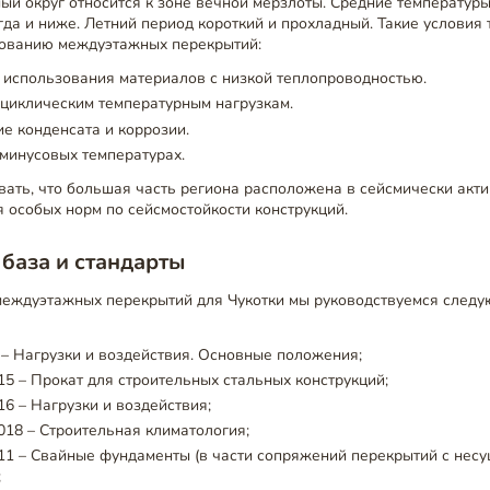
ый округ относится к зоне вечной мерзлоты. Средние температур
огда и ниже. Летний период короткий и прохладный. Такие условия
рованию междуэтажных перекрытий:
 использования материалов с низкой теплопроводностью.
 циклическим температурным нагрузкам.
е конденсата и коррозии.
минусовых температурах.
ать, что большая часть региона расположена в сейсмически акти
 особых норм по сейсмостойкости конструкций.
база и стандарты
междуэтажных перекрытий для Чукотки мы руководствуемся след
– Нагрузки и воздействия. Основные положения;
5 – Прокат для строительных стальных конструкций;
16 – Нагрузки и воздействия;
018 – Строительная климатология;
11 – Свайные фундаменты (в части сопряжений перекрытий с нес
;