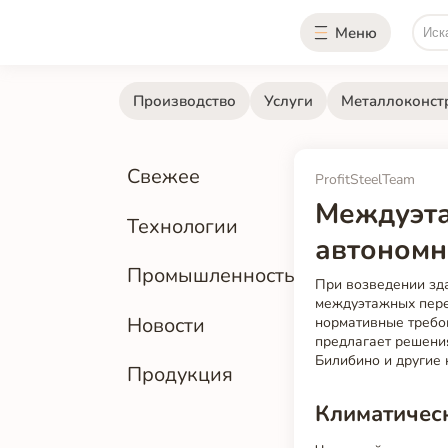
Меню
Производство
Услуги
Металлоконст
Свежее
ProfitSteelTeam
Междуэта
Технологии
автономно
Промышленность
При возведении зда
междуэтажных пере
Новости
нормативные требов
предлагает решени
Билибино и другие 
Продукция
Климатическ