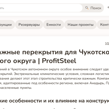
Поиск
рукции
Резервуары
Емкости
Наши проекты
Конт
10
жные перекрытия для Чукотск
го округа | ProfitSteel
ний в Чукотском автономном округе особое внимание следует уд
крытий. Экстремальные климатические условия, сложная логисти
ания делают этот этап строительства критически важным. Компани
я, адаптированные под особенности региона, включая Анадырь, 
населенные пункты.
ие особенности и их влияние на констру