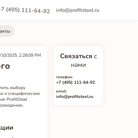
+7 (495) 111-64-92
info@profitsteel.ru
акты
Связаться
с
/10/2025, 2:28:09 PM
ого
нами
телефон:
+7 (495) 111-64-92
елить выбору
email:
ка и специфические
info@profitsteel.ru
я ProfitSteel
Провидению,
кции