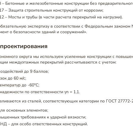
 – Бетонные и железобетонные конструкции без предварительног
17 – Защита строительных конструкций от коррозии;
12 – Мосты и трубы (в части расчета перекрытий на нагрузки).
обязательную экспертизу в соответствии с Федеральным законом
мент о безопасности зданий и сооружений».
 проектирования
тономного округа мы используем усиленные конструкции с повыше
укции междуэтажных перекрытий рассчитываются с учетом:
оздействий до 9 баллов;
ок до 60 м/с;
мператур до -60°C;
адежности по ответственности γn = 1,1.
вливаются из сталей, соответствующих категории по ГОСТ 27772-2
 для основных элементов;
вышенных требованиях к ударной вязкости;
Д – для особо ответственных конструкций.