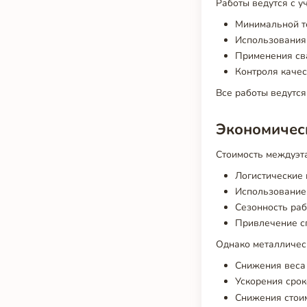
Работы ведутся с у
Минимальной те
Использования 
Применения св
Контроля качес
Все работы ведутся
Экономичес
Стоимость междуэт
Логистические 
Использование
Сезонность раб
Привлечение сп
Однако металличес
Снижения веса 
Ускорения срок
Снижения стои