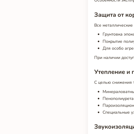
Особенности экспл
Защита от ко
Все металлические
Грунтовка эпок
Покрытие полиу
Для особо агр
При наличии доступ
Утепление и 
С целью снижения 
Минераловатны
Пенополиуретан
Пароизоляцион
Специальные у
Звукоизоляц