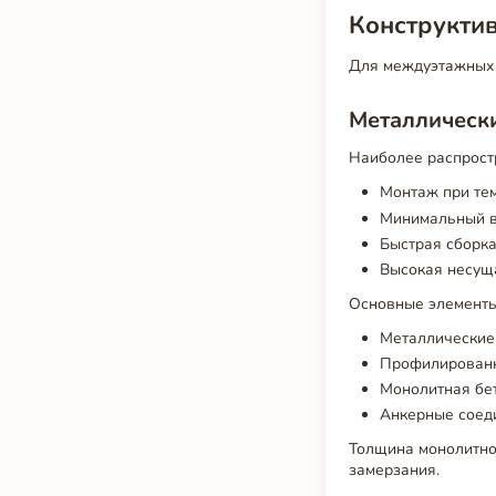
Конструкти
Для междуэтажных 
Металлическ
Наиболее распрост
Монтаж при тем
Минимальный ве
Быстрая сборка
Высокая несуща
Основные элементы
Металлические 
Профилированн
Монолитная бет
Анкерные соед
Толщина монолитной
замерзания.