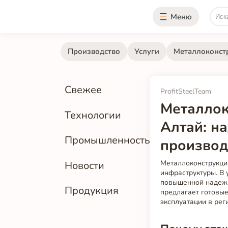
Меню
Производство
Услуги
Металлоконст
Свежее
ProfitSteelTeam
Металлок
Технологии
Алтай: н
Промышленность
производ
Металлоконструкци
Новости
инфраструктуры. В 
повышенной надежно
Продукция
предлагает готовы
эксплуатации в рег