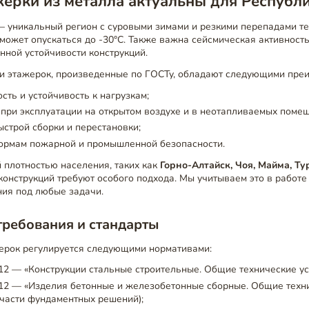
ерки из металла актуальны для Республ
— уникальный регион с суровыми зимами и резкими перепадами те
может опускаться до -30°C. Также важна сейсмическая активность
ной устойчивости конструкций.
и этажерок, произведенные по ГОСТу, обладают следующими пре
сть и устойчивость к нагрузкам;
при эксплуатации на открытом воздухе и в неотапливаемых поме
строй сборки и перестановки;
нормам пожарной и промышленной безопасности.
й плотностью населения, таких как
Горно-Алтайск, Чоя, Майма, Ту
конструкций требуют особого подхода. Мы учитываем это в работе
ия под любые задачи.
требования и стандарты
ерок регулируется следующими нормативами:
2 — «Конструкции стальные строительные. Общие технические ус
12 — «Изделия бетонные и железобетонные сборные. Общие техн
 части фундаментных решений);