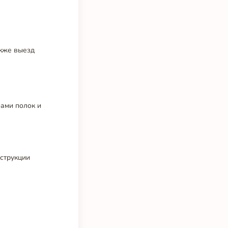
акже выезд
пами полок и
нструкции