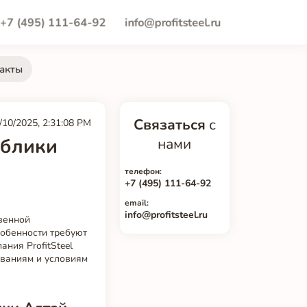
+7 (495) 111-64-92
info@profitsteel.ru
акты
Связаться
с
/10/2025, 2:31:08 PM
ублики
нами
телефон:
+7 (495) 111-64-92
email:
info@profitsteel.ru
венной
собенности требуют
ния ProfitSteel
ованиям и условиям