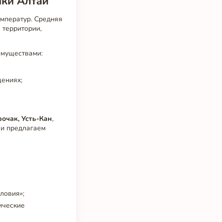
ики Алтай
мператур. Средняя
 территории,
имуществами:
щениях;
рочак, Усть-Кан
,
 и предлагаем
ловия»;
ические