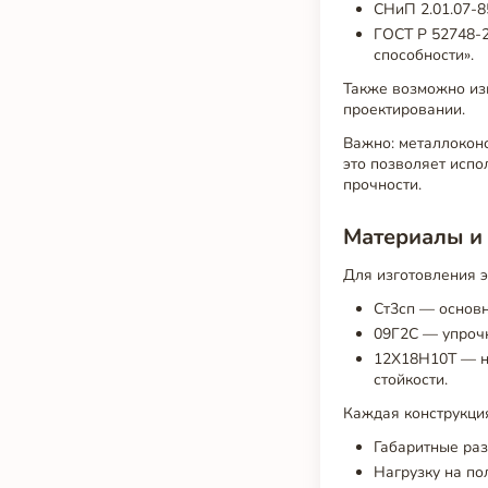
СНиП 2.01.07-8
ГОСТ Р 52748-
способности».
Также возможно изг
проектировании.
Важно: металлокон
это позволяет испо
прочности.
Материалы и
Для изготовления 
Ст3сп — основн
09Г2С — упрочн
12Х18Н10Т — н
стойкости.
Каждая конструкци
Габаритные ра
Нагрузку на по