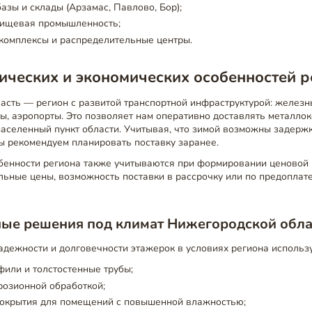
азы и склады (Арзамас, Павлово, Бор);
пищевая промышленность;
комплексы и распределительные центры.
ических и экономических особенностей р
сть — регион с развитой транспортной инфраструктурой: железн
, аэропорты. Это позволяет нам оперативно доставлять металло
аселенный пункт области. Учитывая, что зимой возможны задерж
ы рекомендуем планировать поставку заранее.
бенности региона также учитываются при формировании ценовой 
ьные цены, возможность поставки в рассрочку или по предоплате
ные решения под климат Нижегородской обла
дежности и долговечности этажерок в условиях региона использ
или и толстостенные трубы;
розионной обработкой;
покрытия для помещений с повышенной влажностью;