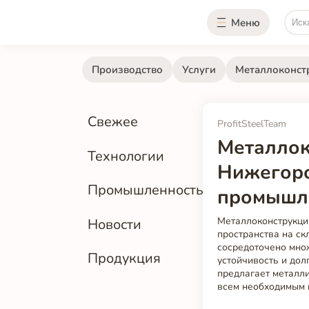
Меню
Производство
Услуги
Металлоконст
Свежее
ProfitSteelTeam
Металлок
Технологии
Нижегоро
Промышленность
промышле
Металлоконструкции
Новости
пространства на ск
сосредоточено множ
Продукция
устойчивость и дол
предлагает металл
всем необходимым 