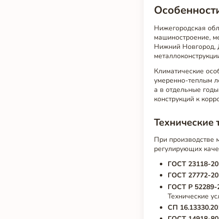
Особенност
Нижегородская обл
машиностроение, ме
Нижний Новгород, Д
металлоконструкции
Климатические осо
умеренно-теплым ле
а в отдельные годы
конструкций к корр
Технические 
При производстве 
регулирующих качес
ГОСТ 23118-20
ГОСТ 27772-20
ГОСТ Р 52289-
Технические ус
СП 16.13330.20
ГОСТ 14918-80