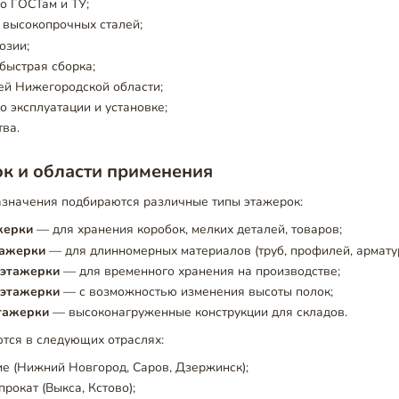
о ГОСТам и ТУ;
 высокопрочных сталей;
озии;
быстрая сборка;
ей Нижегородской области;
о эксплуатации и установке;
тва.
к и области применения
назначения подбираются различные типы этажерок:
жерки
— для хранения коробок, мелких деталей, товаров;
тажерки
— для длинномерных материалов (труб, профилей, армату
этажерки
— для временного хранения на производстве;
 этажерки
— с возможностью изменения высоты полок;
тажерки
— высоконагруженные конструкции для складов.
тся в следующих отраслях:
е (Нижний Новгород, Саров, Дзержинск);
рокат (Выкса, Кстово);