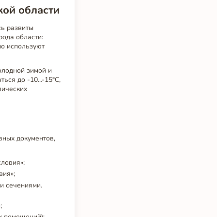
кой области
сь развиты
рода области:
но используют
олодной зимой и
ся до -10...-15°C,
лических
вных документов,
ловия»;
вия»;
и сечениями.
;
х помещений);