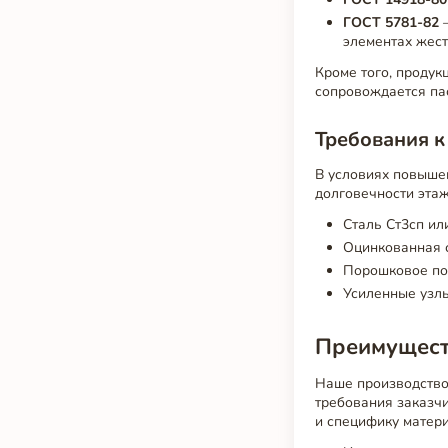
ГОСТ 5781-82
—
элементах жест
Кроме того, продук
сопровождается пас
Требования к
В условиях повыше
долговечности эта
Сталь Ст3сп ил
Оцинкованная 
Порошковое по
Усиленные узлы
Преимуществ
Наше производство
требования заказч
и специфику матер