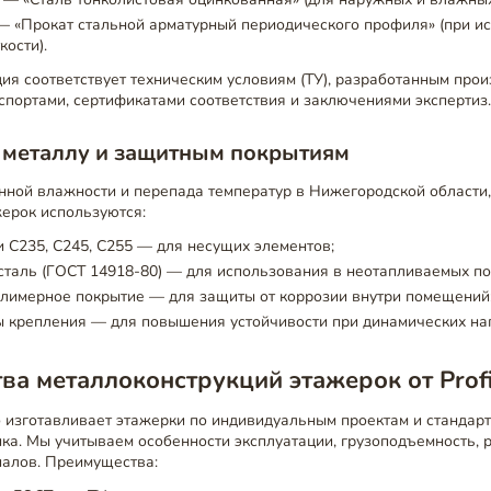
 «Прокат стальной арматурный периодического профиля» (при и
кости).
ция соответствует техническим условиям (ТУ), разработанным прои
портами, сертификатами соответствия и заключениями экспертиз
 металлу и защитным покрытиям
нной влажности и перепада температур в Нижегородской области
жерок используются:
и С235, С245, С255 — для несущих элементов;
сталь (ГОСТ 14918-80) — для использования в неотапливаемых п
лимерное покрытие — для защиты от коррозии внутри помещений
 крепления — для повышения устойчивости при динамических наг
а металлоконструкций этажерок от Profi
 изготавливает этажерки по индивидуальным проектам и стандар
ика. Мы учитываем особенности эксплуатации, грузоподъемность,
иалов. Преимущества: