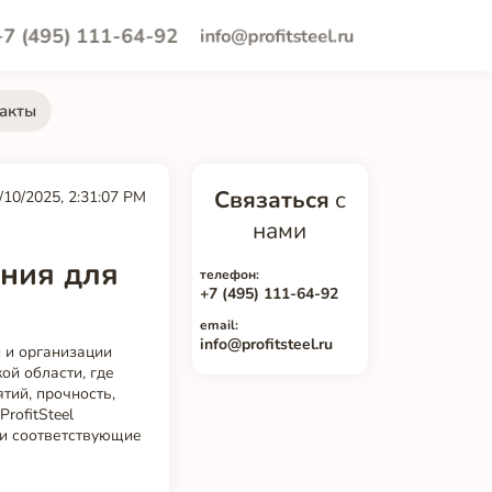
+7 (495) 111-64-92
info@profitsteel.ru
акты
Связаться
с
/10/2025, 2:31:07 PM
нами
ния для
телефон:
+7 (495) 111-64-92
email:
info@profitsteel.ru
 и организации
ой области, где
тий, прочность,
rofitSteel
 и соответствующие