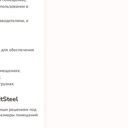
спользовании в
зводителями, и
.
, для обеспечения
омещениях;
;
рузках.
tSteel
тным решениям под
 размеры помещений