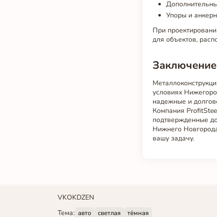
Дополнительные
Упоры и анкерн
При проектировани
для объектов, расп
Заключение
Металлоконструкци
условиях Нижегоро
надежные и долгов
Компания ProfitSte
подтвержденные док
Нижнего Новгорода
вашу задачу.
VK
OK
DZEN
Тема:
авто
светлая
тёмная