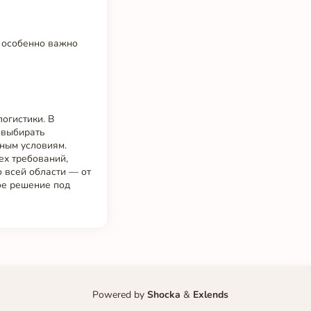
 особенно важно
огистики. В
 выбирать
ным условиям.
ех требований,
 всей области — от
ое решение под
Powered by
Shocka
&
Exlends