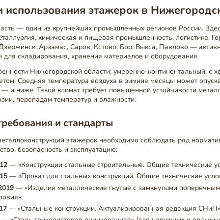
и использования этажерок в Нижегородс
асть — один из крупнейших промышленных регионов России. Зде
таллургия, химическая и пищевая промышленность, логистика. Го
зержинск, Арзамас, Саров, Кстово, Бор, Выкса, Павлово — актив
 для складирования, хранения материалов и оборудования.
бенности Нижегородской области: умеренно-континентальный, с х
том. Средняя температура воздуха в зимние месяцы может опускать
 — и ниже. Такой климат требует повышенной устойчивости метал
озии, перепадам температур и влажности.
требования и стандарты
металлоконструкций этажерок необходимо соблюдать ряд нормати
тво, безопасность и эксплуатацию:
12
— «Конструкции стальные строительные. Общие технические ус
15
— «Прокат для стальных конструкций. Общие технические усло
2019
— «Изделия металлические гнутые с замкнутыми поперечным
ловия»;
17
— «Стальные конструкции. Актуализированная редакция СНиП»
— «Сталь тонколистовая оцинкованная» (для наружных и влажны