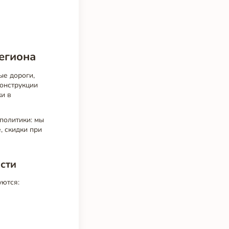
егиона
ые дороги,
конструкции
ки в
политики: мы
, скидки при
сти
уются: