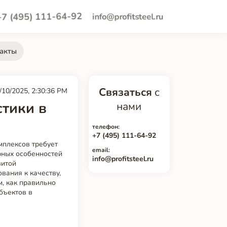
+7 (495) 111-64-92
info@profitsteel.ru
акты
Связаться
с
/10/2025, 2:30:36 PM
стики в
нами
телефон:
+7 (495) 111-64-92
мплексов требует
email:
рных особенностей
info@profitsteel.ru
витой
вания к качеству,
м, как правильно
бъектов в