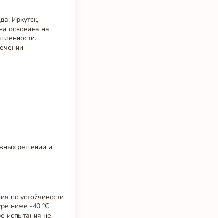
да: Иркутск,
она основана на
шленности.
печении
ивных решений и
ия по устойчивости
уре ниже -40 °C
ре испытания не