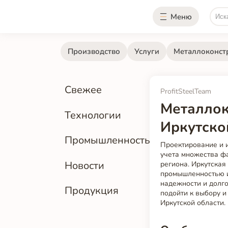
Меню
Производство
Услуги
Металлоконст
Свежее
ProfitSteelTeam
Металлок
Технологии
Иркутской
Промышленность
Проектирование и и
учета множества фа
Новости
региона. Иркутская
промышленностью и
надежности и долго
Продукция
подойти к выбору и
Иркутской области.