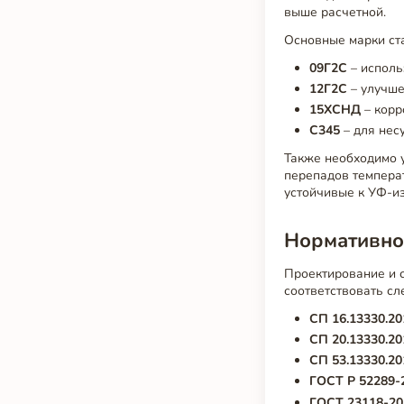
выше расчетной.
Основные марки ста
09Г2С
– исполь
12Г2С
– улучше
15ХСНД
– корр
С345
– для нес
Также необходимо у
перепадов темпера
устойчивые к УФ-и
Нормативно
Проектирование и с
соответствовать с
СП 16.13330.20
СП 20.13330.20
СП 53.13330.20
ГОСТ Р 52289-
ГОСТ 23118-20