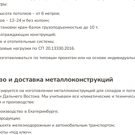
тры:
сота потолков – от 6 метров;
в – 12–24 м без колонн;
тановки кран-балок грузоподъемностью до 10 т;
 ограждающих конструкций;
е и отопительные системы;
ровые нагрузки по СП 20.13330.2016.
 изготавливаться по типовым проектам или на основе индивидуал
во и доставка металлоконструкций
лизируется на изготовлении металлоконструкций для складов и лог
и Дальнего Востока. Мы учитываем все климатические и техничес
 и производстве:
оизводство в Екатеринбурге;
продукции;
бъекта железнодорожным и автомобильным транспортом;
оты «под ключ».