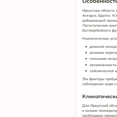
Особенности
Иркутская область 
Ангарск, Братск, У
добывающей промыш
Логистические ком
бесперебойного фу
Климатические усло
длинной холодно
резкими перепа
сильными ветр
увлажненность
сейсмической а
Эти факторы требу
соблюдения норм с
Климатически
Для Иркутской обл
к низким температу
необходимо применя