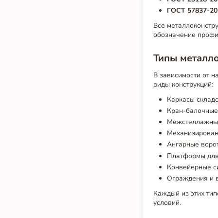
ГОСТ 57837-20
Все металлоконстр
обозначение профил
Типы металло
В зависимости от н
виды конструкций:
Каркасы складс
Кран-балочные 
Межстеллажные
Механизирован
Ангарные ворот
Платформы для
Конвейерные си
Ограждения и 
Каждый из этих тип
условий.