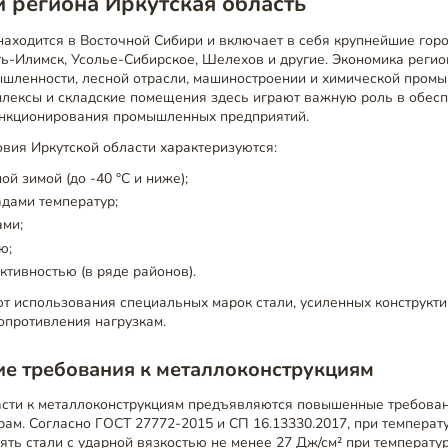
 региона Иркутская область
находится в Восточной Сибири и включает в себя крупнейшие горо
сть-Илимск, Усолье-Сибирское, Шелехов и другие. Экономика реги
ленности, лесной отрасли, машиностроении и химической промы
плексы и складские помещения здесь играют важную роль в обес
нкционирования промышленных предприятий.
вия Иркутской области характеризуются:
й зимой (до -40 °C и ниже);
дами температур;
ами;
ю;
ктивностью (в ряде районов).
ют использования специальных марок стали, усиленных конструкт
опротивления нагрузкам.
е требования к металлоконструкциям
асти к металлоконструкциям предъявляются повышенные требован
рам. Согласно ГОСТ 27772-2015 и СП 16.13330.2017, при температ
ть стали с ударной вязкостью не менее 27 Дж/см² при температу