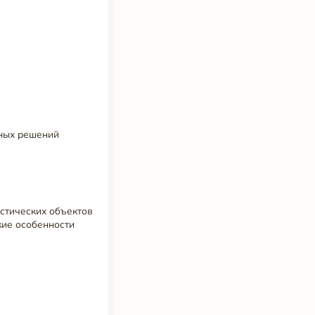
ьных решений
истических объектов
кие особенности