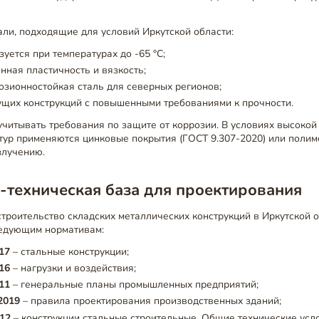
ли, подходящие для условий Иркутской области:
зуется при температурах до -65 °C;
нная пластичность и вязкость;
озионностойкая сталь для северных регионов;
ущих конструкций с повышенными требованиями к прочности.
читывать требования по защите от коррозии. В условиях высокой
тур применяются цинковые покрытия (ГОСТ 9.307-2020) или полим
злучению.
-техническая база для проектирования
троительство складских металлических конструкций в Иркутской 
ледующим нормативам:
17
– стальные конструкции;
16
– нагрузки и воздействия;
11
– генеральные планы промышленных предприятий;
2019
– правила проектирования производственных зданий;
12
– конструкции стальные строительные. Общие технические усл