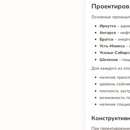
Проектирова
Основные промышле
Иркутск
– адми
Ангарск
– нефт
Братск
– энерг
Усть-Илимск
– 
Усолье-Сибирс
Шелехов
– пищ
Для каждого из эти
наличие трансп
уровень сейсми
плотность заст
возможность по
наличие специ
Конструктив
При проектировании