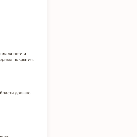
 влажности и
ерные покрытия,
области должно
овия;