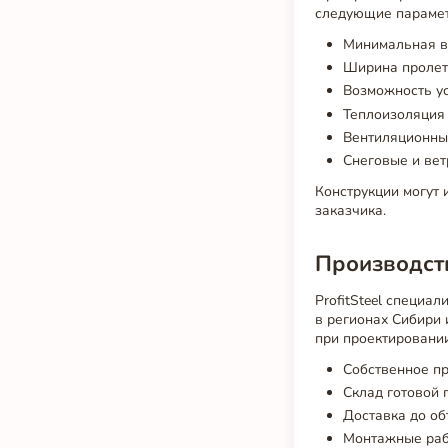
следующие параме
Минимальная вы
Ширина пролето
Возможность ус
Теплоизоляция
Вентиляционны
Снеговые и вет
Конструкции могут
заказчика.
Производст
ProfitSteel специа
в регионах Сибири 
при проектировании
Собственное пр
Склад готовой 
Доставка до о
Монтажные раб