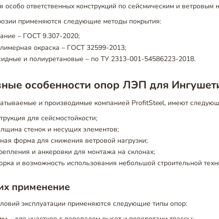
ля особо ответственных конструкций по сейсмическим и ветровым н
розии применяются следующие методы покрытия:
ание – ГОСТ 9.307-2020;
лимерная окраска – ГОСТ 32599-2013;
идные и полиуретановые – по ТУ 2313-001-54586223-2018.
вные особенности опор ЛЭП для Ингушет
атываемые и производимые компанией ProfitSteel, имеют следующ
трукция для сейсмостойкости;
лщина стенок и несущих элементов;
ная форма для снижения ветровой нагрузки;
епления и анкеровки для монтажа на склонах;
орка и возможность использования небольшой строительной техн
их применение
словий эксплуатации применяются следующие типы опор:
ры
– для участков с перепадом высот и поворотами трассы;