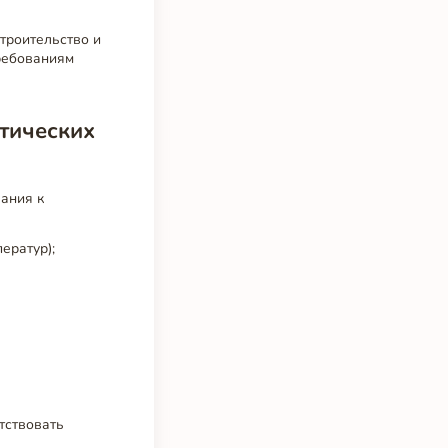
троительство и
ребованиям
тических
ания к
ератур);
тствовать