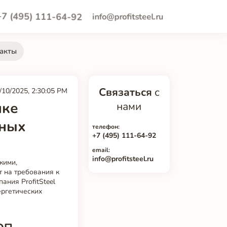
+7 (495) 111-64-92
info@profitsteel.ru
акты
Связаться
с
/10/2025, 2:30:05 PM
ике
нами
жных
телефон:
+7 (495) 111-64-92
email:
info@profitsteel.ru
кими,
 на требования к
ания ProfitSteel
ергетических