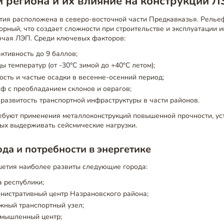
 региона и их влияние на конструкции 
тия расположена в северо-восточной части Предкавказья. Релье
рный, что создает сложности при строительстве и эксплуатации
ючая ЛЭП. Среди ключевых факторов:
ктивность до 9 баллов;
ы температур (от -30°C зимой до +40°C летом);
сть и частые осадки в весенне-осенний период;
ф с преобладанием склонов и оврагов;
развитость транспортной инфраструктуры в части районов.
ебуют применения металлоконструкций повышенной прочности, ус
ных выдерживать сейсмические нагрузки.
да и потребности в энергетике
шетия наиболее развиты следующие города:
а республики;
нистративный центр Назрановского района;
жный транспортный узел;
омышленный центр;