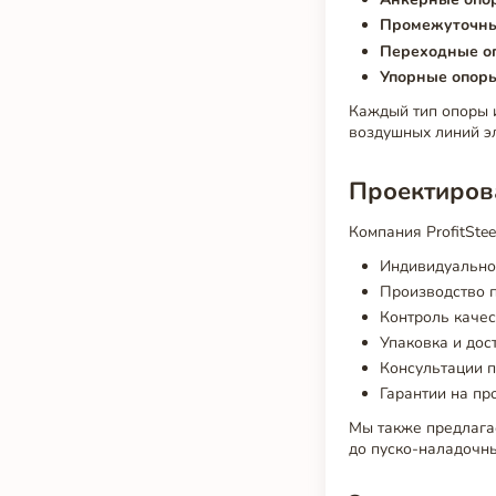
Промежуточны
Переходные о
Упорные опор
Каждый тип опоры 
воздушных линий эл
Проектирова
Компания ProfitSte
Индивидуальное
Производство п
Контроль качес
Упаковка и дос
Консультации п
Гарантии на пр
Мы также предлагае
до пуско-наладочны