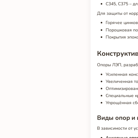
С345, С375 – д
Для защиты от кор
Горячее цинков
Порошковая по
Покрытия эпокс
Конструкти
Опоры ЛЭП, разраб
Усиленная конс
Увеличенная то
Оптимизирован
Специальные кр
Упрощённая сб
Виды опор и 
В зависимости от у
Анкерные опо