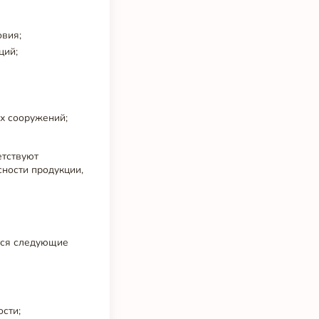
овия;
ций;
х сооружений;
етствуют
ности продукции,
тся следующие
ости;