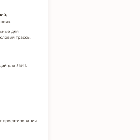
ний;
виях.
льные для
словий трассы.
ций для ЛЭП:
от проектирования