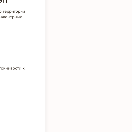
ЛЭП
ф территории
 инженерных
тойчивости к