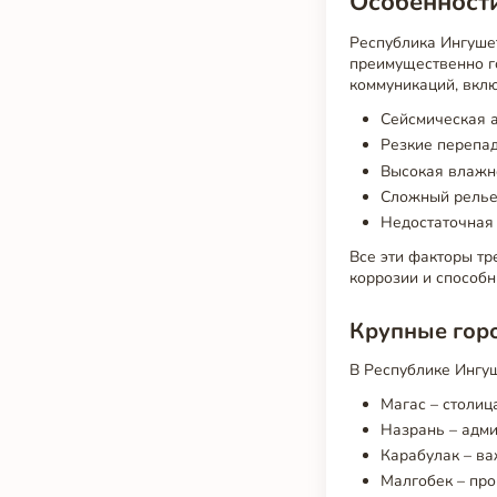
Особенности
Республика Ингуше
преимущественно го
коммуникаций, вкл
Сейсмическая а
Резкие перепад
Высокая влажно
Сложный релье
Недостаточная 
Все эти факторы тр
коррозии и способ
Крупные горо
В Республике Ингу
Магас – столиц
Назрань – адми
Карабулак – ва
Малгобек – пр