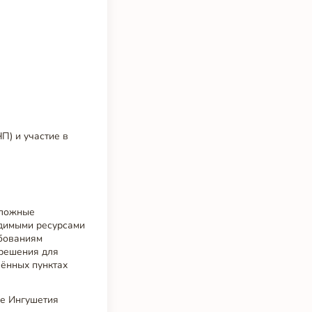
П) и участие в
сложные
одимыми ресурсами
ебованиям
 решения для
лённых пунктах
ке Ингушетия