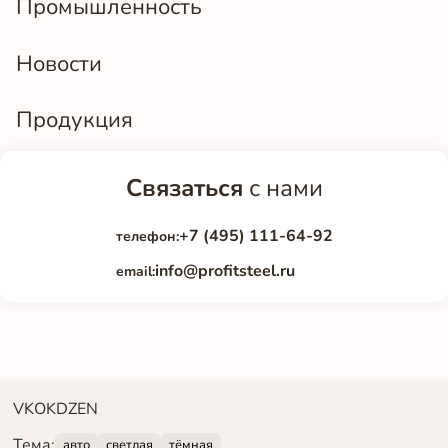
Промышленность
Новости
Продукция
Связаться
с нами
+7 (495) 111-64-92
телефон:
info@profitsteel.ru
email:
VK
OK
DZEN
Тема:
авто
светлая
тёмная