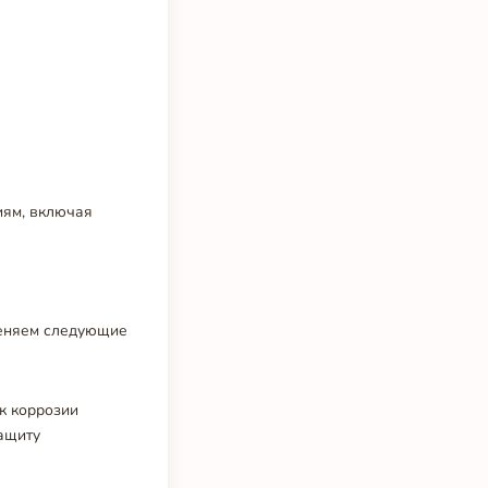
иям, включая
меняем следующие
к коррозии
защиту