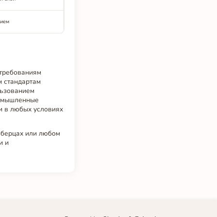
тием
 требованиям
м стандартам
льзованием
ромышленные
и в любых условиях
юберцах или любом
и и