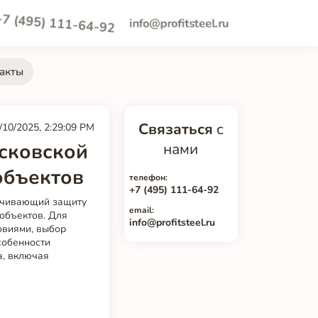
+7 (495) 111-64-92
info@profitsteel.ru
акты
Связаться
с
/10/2025, 2:29:09 PM
сковской
нами
объектов
телефон:
+7 (495) 111-64-92
ечивающий защиту
email:
объектов. Для
info@profitsteel.ru
овиями, выбор
собенности
а, включая