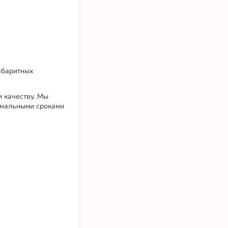
абаритных
и качеству. Мы
имальными сроками