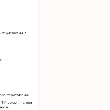
ктеристиками, а
олжно
арактеристиками»
(ТУ) заказчика, при
ности.