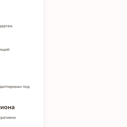
дартам.
кций:
адаптирован под
гиона
еративно