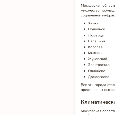
Московская область
множество промышле
социальной инфрас
Химки
Подольск
Люберцы
Балашиха
Королёв
Мытищи
Жуковский
Электросталь
Одинцово
Домodedово
Все эти города ста
предъявляет высок
Климатически
Московская област