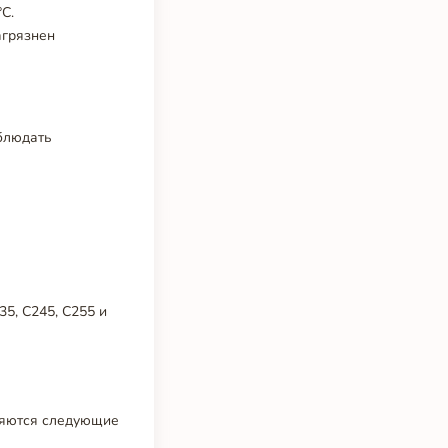
C.
агрязнен
блюдать
5, С245, С255 и
еняются следующие