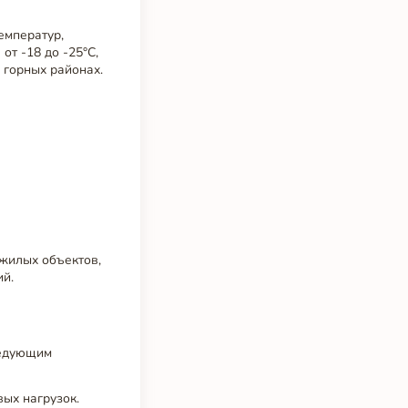
емператур,
т -18 до -25°C,
 горных районах.
 жилых объектов,
ий.
ледующим
ых нагрузок.