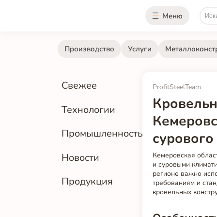
Меню
Производство
Услуги
Металлоконст
Свежее
ProfitSteelTeam
Кровельн
Технологии
Кемеровс
Промышленность
сурового
Кемеровская облас
Новости
и суровыми климати
регионе важно исп
Продукция
требованиям и стан
кровельных констру