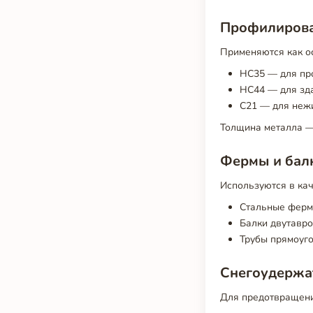
Профилирова
Применяются как о
НС35 — для пр
НС44 — для зда
С21 — для нежи
Толщина металла — 
Фермы и бал
Используются в кач
Стальные ферм
Балки двутавро
Трубы прямоуго
Снегоудержа
Для предотвращени