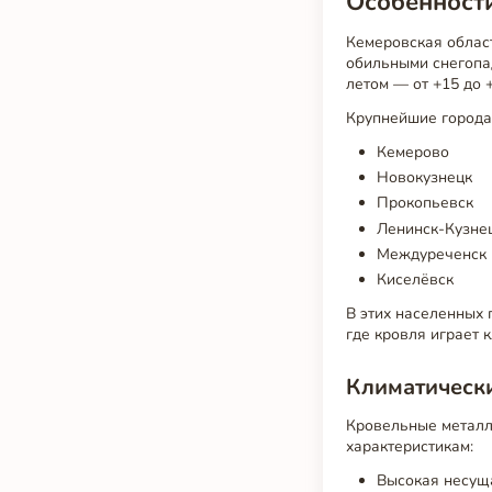
Особенности
Кемеровская облас
обильными снегопад
летом — от +15 до 
Крупнейшие города
Кемерово
Новокузнецк
Прокопьевск
Ленинск-Кузне
Междуреченск
Киселёвск
В этих населенных 
где кровля играет 
Климатически
Кровельные металл
характеристикам:
Высокая несуща