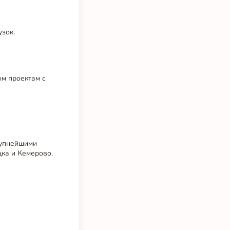
зок.
м проектам с
рупнейшими
ка и Кемерово.