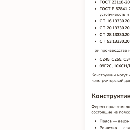
ГОСТ 23118-20
ГОСТ Р 57841-
устойчивость и
СП 16.13330.20
СП 20.13330.20
СП 28.13330.20
СП 53.13330.20
При производстве 
С245
,
С255
,
С3
09Г2С
,
10ХСН
Конструкции могут 
конструкторской до
Конструкти
Фермы пролетом до 
состоящие из поясо
Пояса
— верхни
Решетка
— связ