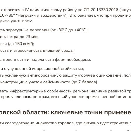
 относится к IV климатическому району по СП 20.13330.2016 (акт
.07-85* "Нагрузки и воздействия"). Это означает, что при проекти
димо учитывать:
емпературные перепады (от -30°C до +40°C);
ть ветра до 23 м/с;
ки (до 150 кг/м²);
сть и агрессивность внешней среды.
олговечности и надежности ферм необходимо:
и с улучшенной коррозионной стойкостью;
ь усиленную антикоррозийную защиту (горячее оцинкование, пол
конструкции с учетом сейсмичности (до 7 баллов).
ать инфраструктурные особенности региона: наличие развитой тр
м промышленным центрам, высокий уровень промышленной активно
овской области: ключевые точки примен
ти сосредоточено множество городов, где активно идет строительс