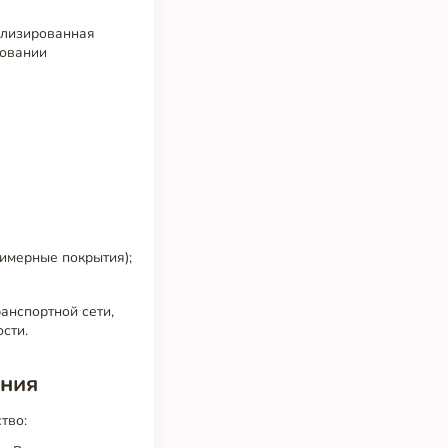
уализированная
ровании
имерные покрытия);
анспортной сети,
сти.
ения
тво: