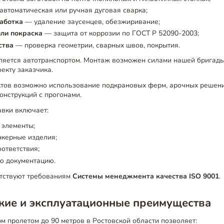
втоматическая или ручная дуговая сварка;
работка
— удаление заусенцев, обезжиривание;
ли покраска
— защита от коррозии по ГОСТ Р 52090-2003;
ства
— проверка геометрии, сварных швов, покрытия.
ляется автотранспортом. Монтаж возможен силами нашей бригады
екту заказчика.
тов возможно использование подкрановых ферм, арочных решен
онструкций с прогонами.
авки включает:
 элементы;
анкерные изделия;
ответствия;
ю документацию.
етствуют требованиям
Системы менеджмента качества ISO 9001
.
кие и эксплуатационные преимущества
 пролетом до 90 метров в Ростовской области позволяет: