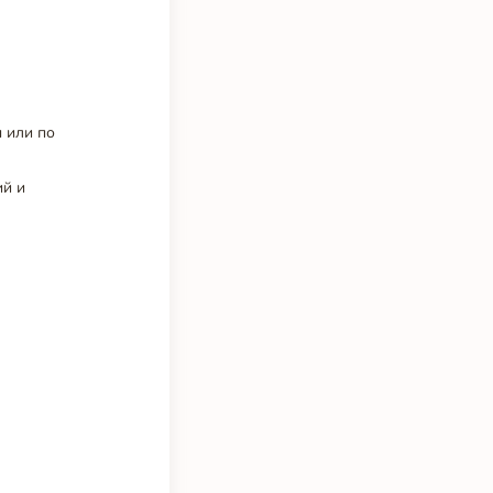
 или по
ий и