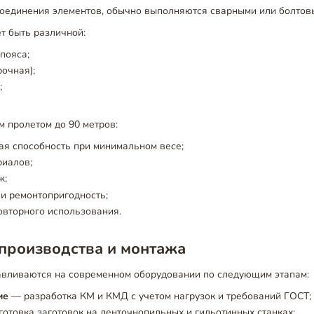
оединения элементов, обычно выполняются сварными или болтов
 быть различной:
пояса;
рочная);
;
 пролетом до 90 метров:
ая способность при минимальном весе;
риалов;
ж;
и ремонтопригодность;
овторного использования.
производства и монтажа
вливаются на современном оборудовании по следующим этапам:
ие
— разработка КМ и КМД с учетом нагрузок и требований ГОСТ;
отовка заготовок на ленточнопильных и гильотинных станках;