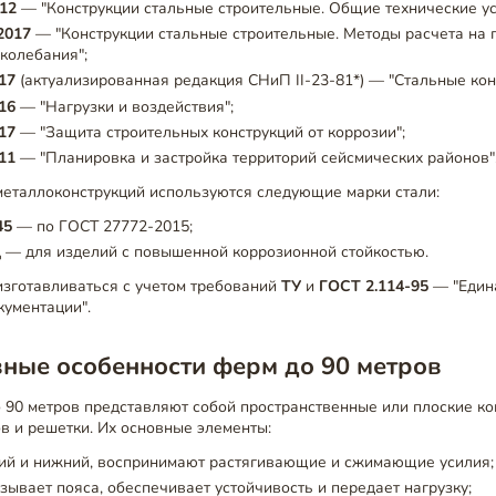
12
— "Конструкции стальные строительные. Общие технические ус
2017
— "Конструкции стальные строительные. Методы расчета на 
 колебания";
17
(актуализированная редакция СНиП II-23-81*) — "Стальные кон
16
— "Нагрузки и воздействия";
17
— "Защита строительных конструкций от коррозии";
11
— "Планировка и застройка территорий сейсмических районов"
металлоконструкций используются следующие марки стали:
45
— по ГОСТ 27772-2015;
Д
— для изделий с повышенной коррозионной стойкостью.
изготавливаться с учетом требований
ТУ
и
ГОСТ 2.114-95
— "Един
кументации".
вные особенности ферм до 90 метров
90 метров представляют собой пространственные или плоские ко
в и решетки. Их основные элементы:
й и нижний, воспринимают растягивающие и сжимающие усилия;
ывает пояса, обеспечивает устойчивость и передает нагрузку;