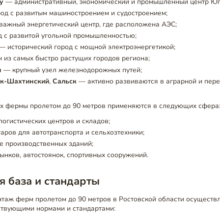
у
— административный, экономический и промышленный центр Юг
од с развитым машиностроением и судостроением;
ажный энергетический центр, где расположена АЭС;
 с развитой угольной промышленностью;
— исторический город с мощной электроэнергетикой;
 из самых быстро растущих городов региона;
н
— крупный узел железнодорожных путей;
к-Шахтинский
,
Сальск
— активно развиваются в аграрной и пе
ах фермы пролетом до 90 метров применяются в следующих сфера
логистических центров и складов;
аров для автотранспорта и сельхозтехники;
е производственных зданий;
ынков, автостоянок, спортивных сооружений.
 база и стандарты
таж ферм пролетом до 90 метров в Ростовской области осуществл
ствующими нормами и стандартами: