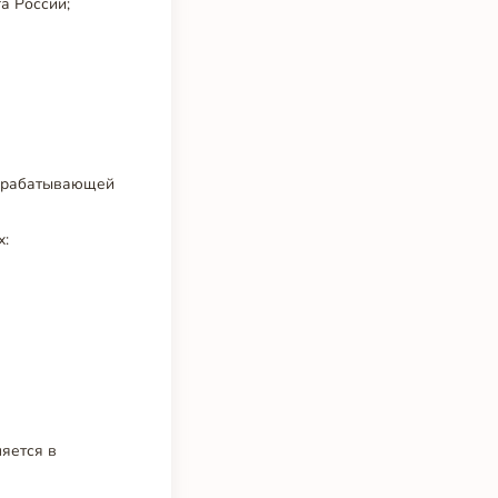
а России;
рерабатывающей
х:
яется в