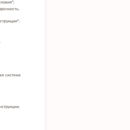
ловия";
прочность,
струкции";
.
ая система
нструкции,