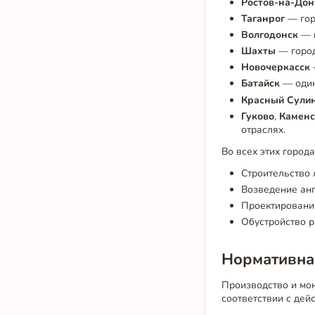
Ростов-на-Дон
Таганрог
— гор
Волгодонск
— в
Шахты
— город
Новочеркасск
Батайск
— один
Красный Сули
Гуково
,
Каменс
отраслях.
Во всех этих город
Строительство 
Возведение анг
Проектировани
Обустройство р
Нормативная
Производство и мон
соответствии с дей