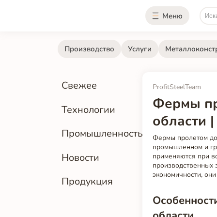
Меню
Производство
Услуги
Металлоконст
Свежее
ProfitSteelTeam
Фермы пр
Технологии
области 
Промышленность
Фермы пролетом до
промышленном и гр
Новости
применяются при во
производственных з
экономичности, они
Продукция
Особенности
области