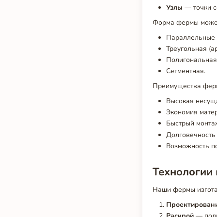
Узлы
— точки с
Форма фермы может
Параллельные 
Треугольная (а
Полигональная
Сегментная.
Преимущества ферм
Высокая несущ
Экономия мате
Быстрый монта
Долговечность 
Возможность п
Технологии 
Наши фермы изгота
Проектирован
Раскрой
— подг