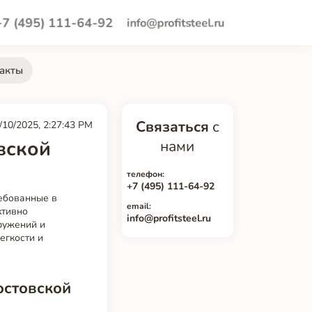
+7 (495) 111-64-92
info@profitsteel.ru
акты
Связаться
с
/10/2025, 2:27:43 PM
вской
нами
телефон:
+7 (495) 111-64-92
ребованные в
email:
ктивно
info@profitsteel.ru
ружений и
егкости и
остовской