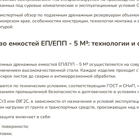
ванных под суровые климатические и эксплуатационные условия 
 экспертный обзор по подземным дренажным резервуарам объемом
оярском крае, особенностям конструкции, технологии монтажа и
турой.
о емкостей ЕП/ЕПП - 5 М³: технологии и
емных дренажных емкостей ЕП/ЕПП - 5 М³ осуществляется на со
менением высококачественной стали. Каждое изделие проходит с
аскроя листов до сварки и антикоррозионной обработки.
аются по техническим условиям, соответствующим ГОСТ и СНиП, ч
ваниям промышленной безопасности и долговечности в условиях н
т3 или 09Г2С, в зависимости от назначения и условий эксплуатац
ом нагрузки от грунта и транспортных средств, проезжающих над к
защита включает в себя:
 поверхности;
товки;