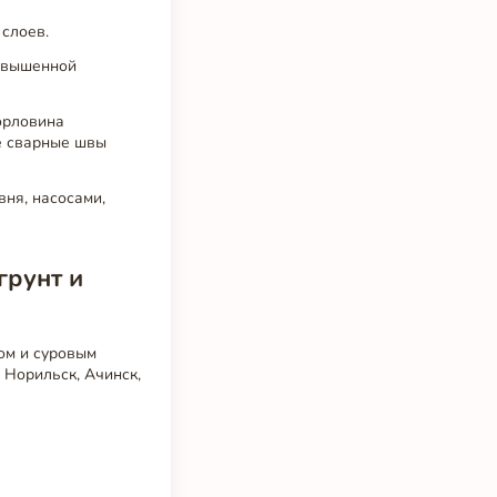
слоев.
повышенной
орловина
е сварные швы
ня, насосами,
грунт и
ом и суровым
 Норильск, Ачинск,