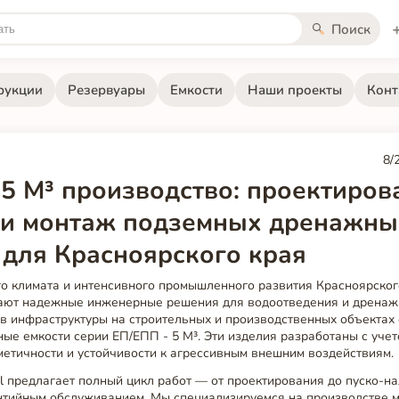
Поиск
рукции
Резервуары
Емкости
Наши проекты
Конт
8/
 5 М³ производство: проектиров
 и монтаж подземных дренажны
 для Красноярского края
го климата и интенсивного промышленного развития Красноярског
ают надежные инженерные решения для водоотведения и дренаж
в инфраструктуры на строительных и производственных объектах 
е емкости серии ЕП/ЕПП - 5 М³. Эти изделия разработаны с учет
метичности и устойчивости к агрессивным внешним воздействиям.
el предлагает полный цикл работ — от проектирования до пуско-на
тийным обслуживанием. Мы специализируемся на производстве 