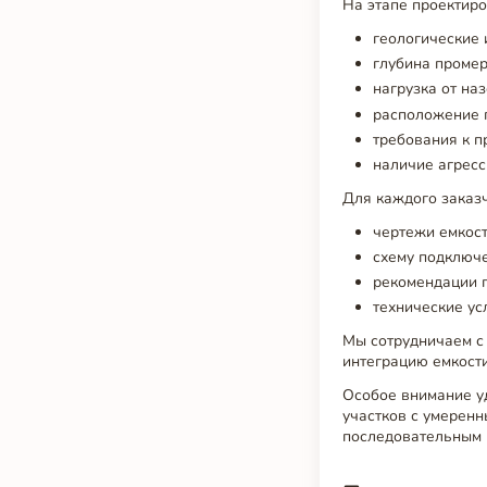
На этапе проектир
геологические 
глубина промер
нагрузка от на
расположение г
требования к п
наличие агресс
Для каждого заказч
чертежи емкост
схему подключе
рекомендации п
технические ус
Мы сотрудничаем с
интеграцию емкост
Особое внимание у
участков с умеренн
последовательным 