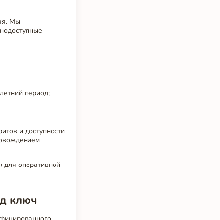
ая. Мы
днодоступные
летний период;
ритов и доступности
ровождением
к для оперативной
од ключ
ифицированного