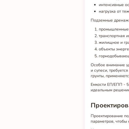
интенсивные ос
нагрузка от тя
Подземные дренажн
промышленные 
транспортная и
жилищное и гр
объекты энерге
горнодобывающ
Особое внимание уд
и супеси, требуетс
грунты, применяютс
Емкости ЕП/ЕПП - 5
идеальным решение
Проектирова
Проектирование по
параметров, чтобы 