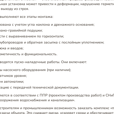
ьная установка может привести к деформации, нарушению гермет
выходу из строя.
выполняют все этапы монтажа:
лована с учетом угла наклона и дренажного основания;
чано-гравийной подушки;
сти с выравниванием по горизонтали;
убопроводов и обратная засыпка с послойным уплотнением;
юка и вводов;
рметичность и функциональность.
водятся пуско-наладочные работы. Они включают:
ы насосного оборудования (при наличии);
атчиков уровня;
ем автоматики;
тацию с передачей технической документации.
ются в соответствии с ППР (проектом производства работ) и СНиП
сооружения водоснабжения и канализации».
строителям и промышленникам возможность заказать комплекс «п
сдачи объекта. Это снижает риски, ускоряет сроки и обеспечивае