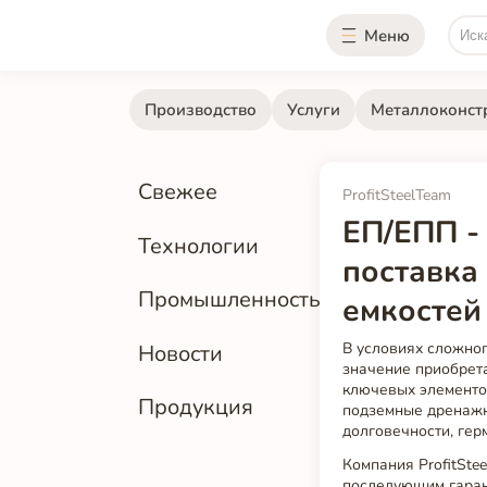
Меню
Производство
Услуги
Металлоконст
Свежее
ProfitSteelTeam
ЕП/ЕПП -
Технологии
поставка
Промышленность
емкостей
В условиях сложно
Новости
значение приобрет
ключевых элементо
Продукция
подземные дренажны
долговечности, гер
Компания ProfitSte
последующим гаран