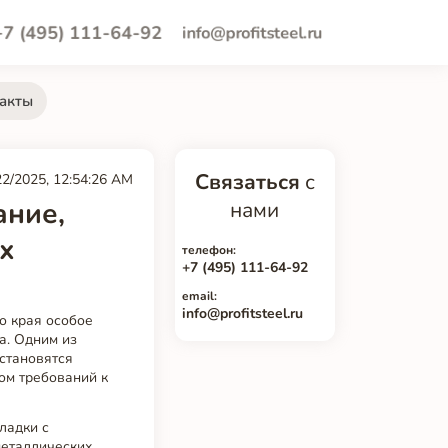
+7 (495) 111-64-92
info@profitsteel.ru
акты
Связаться
с
22/2025, 12:54:26 AM
ание,
нами
х
телефон:
+7 (495) 111-64-92
email:
info@profitsteel.ru
о края особое
а. Одним из
становятся
ом требований к
ладки с
металлических