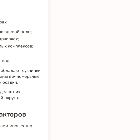
рах:
дождевой воды;
арковках;
лых комплексов;
 вод.
еобладают суглинки
анены вечномёрзлые
 осадки.
 делает их
й округа.
факторов
ваем множество