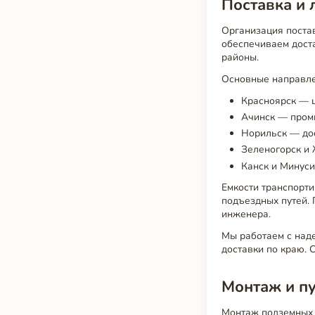
Поставка и 
Организация поста
обеспечиваем доста
районы.
Основные направле
Красноярск — ц
Ачинск — пром
Норильск — дос
Зеленогорск и
Канск и Минус
Емкости транспорти
подъездных путей.
инженера.
Мы работаем с над
доставки по краю. 
Монтаж и п
Монтаж подземных 