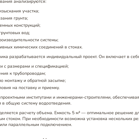
ования анализируются:
изыскания участка;
зания грунта;
земных конструкций;
рунтовых вод;
роизводительности системы;
ивных химических соединений в стоках.
ика разрабатывается индивидуальный проект. Он включает в себя
и с размерами и спецификацией;
ния к трубопроводам;
о монтажу и обратной засыпке;
ловия на поставку и приемку.
 проектными институтами и инженерами-строителями, обеспечива
и в общую систему водоотведения.
деляется расчету объема. Емкость 5 м³ — оптимальное решение д
ым стоком. При необходимости возможна установка нескольких ре
или параллельным подключением.