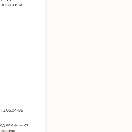
ичности или
 3.05.04-85
од ключ» — от
т единую