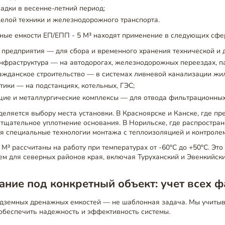
адки в весенне-летний период;
желой техники и железнодорожного транспорта.
ые емкости ЕП/ЕПП - 5 М³ находят применение в следующих сфе
предприятия — для сбора и временного хранения технической и 
нфраструктура — на автодорогах, железнодорожных переездах, п
ажданское строительство — в системах ливневой канализации жи
тики — на подстанциях, котельных, ГЭС;
ие и металлургические комплексы — для отвода фильтрационных
еляется выбору места установки. В Красноярске и Канске, где пр
я тщательное уплотнение основания. В Норильске, где распростр
я специальные технологии монтажа с теплоизоляцией и контролем
 М³ рассчитаны на работу при температурах от -60°C до +50°C. Это
м для северных районов края, включая Туруханский и Эвенкийски
ние под конкретный объект: учет всех 
дземных дренажных емкостей — не шаблонная задача. Мы учиты
обеспечить надежность и эффективность системы.