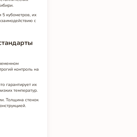
Сибири.
 5 кубометров, их
 взаимодействию с
 стандарты
временном
трогий контроль на
то гарантирует их
изких температур.
ии. Толщина стенок
онструкцией.