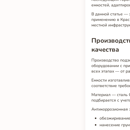
емкостей, адаптиро
В данной статье —
применению в Красн
местной инфраструк
Производств
качества
Производство подз
оборудовании с при
всех этапах — от р
Емкости изготавлив
соответствие требо
Материал — сталь С
подбирается с учет
Антикоррозионная 
обезжиривание
нанесение грун