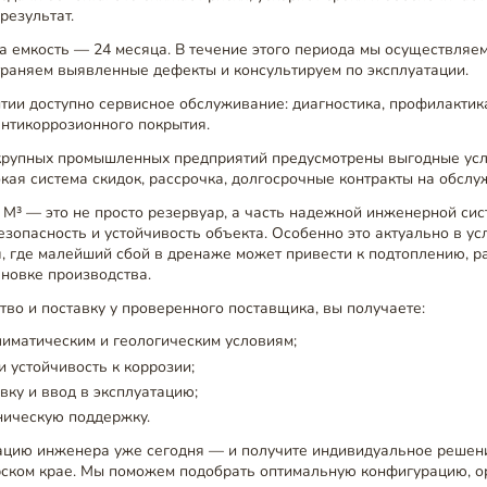
результат.
а емкость — 24 месяца. В течение этого периода мы осуществляе
траняем выявленные дефекты и консультируем по эксплуатации.
тии доступно сервисное обслуживание: диагностика, профилактик
антикоррозионного покрытия.
крупных промышленных предприятий предусмотрены выгодные ус
бкая система скидок, рассрочка, долгосрочные контракты на обслу
 М³ — это не просто резервуар, а часть надежной инженерной сис
опасность и устойчивость объекта. Особенно это актуально в ус
я, где малейший сбой в дренаже может привести к подтоплению, 
новке производства.
во и поставку у проверенного поставщика, вы получаете:
лиматическим и геологическим условиям;
и устойчивость к коррозии;
вку и ввод в эксплуатацию;
ническую поддержку.
ацию инженера уже сегодня — и получите индивидуальное решен
рском крае. Мы поможем подобрать оптимальную конфигурацию, о