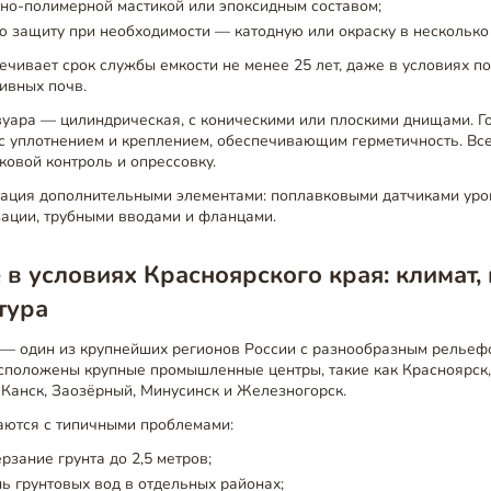
но-полимерной мастикой или эпоксидным составом;
 защиту при необходимости — катодную или окраску в несколько 
ечивает срок службы емкости не менее 25 лет, даже в условиях 
ивных почв.
вуара — цилиндрическая, с коническими или плоскими днищами. Г
с уплотнением и креплением, обеспечивающим герметичность. Вс
ковой контроль и опрессовку.
ация дополнительными элементами: поплавковыми датчиками уров
зации, трубными вводами и фланцами.
в условиях Красноярского края: климат, 
тура
 — один из крупнейших регионов России с разнообразным рельеф
сположены крупные промышленные центры, такие как Красноярск,
 Канск, Заозёрный, Минусинск и Железногорск.
аются с типичными проблемами:
рзание грунта до 2,5 метров;
ь грунтовых вод в отдельных районах;