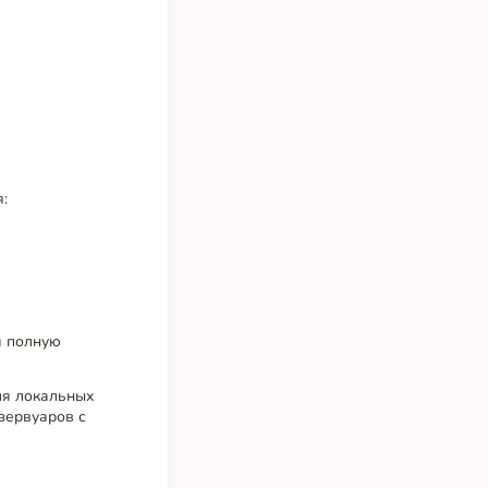
:
я полную
ля локальных
зервуаров с