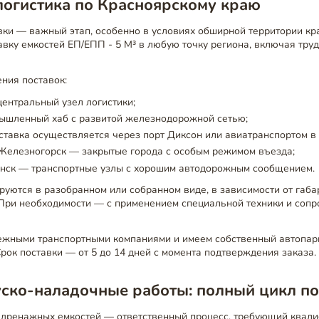
логистика по Красноярскому краю
вки — важный этап, особенно в условиях обширной территории кр
вку емкостей ЕП/ЕПП - 5 М³ в любую точку региона, включая тру
ния поставок:
ентральный узел логистики;
ышленный хаб с развитой железнодорожной сетью;
тавка осуществляется через порт Диксон или авиатранспортом в 
 Железногорск — закрытые города с особым режимом въезда;
инск — транспортные узлы с хорошим автодорожным сообщением.
руются в разобранном или собранном виде, в зависимости от габа
 При необходимости — с применением специальной техники и соп
ежными транспортными компаниями и имеем собственный автопар
Срок поставки — от 5 до 14 дней с момента подтверждения заказа.
уско-наладочные работы: полный цикл п
дренажных емкостей — ответственный процесс, требующий квал