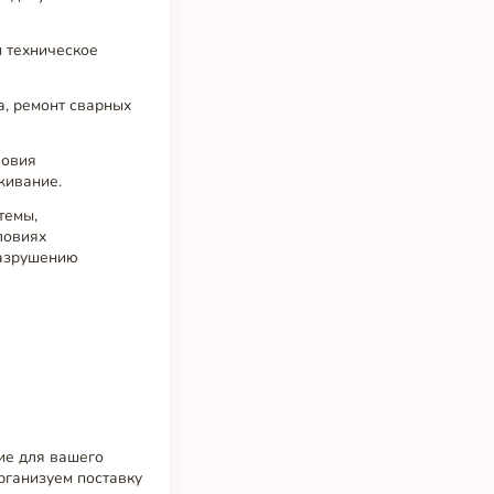
м техническое
а, ремонт сварных
ловия
живание.
темы,
ловиях
разрушению
ие для вашего
рганизуем поставку