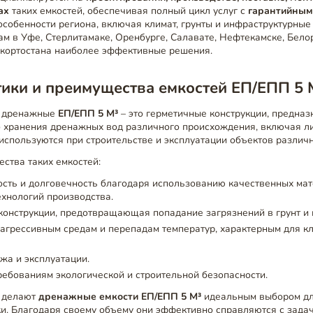
ах
таких емкостей, обеспечивая полный цикл услуг с
гарантийным
собенности региона, включая климат, грунты и инфраструктурные
м в Уфе, Стерлитамаке, Оренбурге, Салавате, Нефтекамске, Бело
шкортостана наиболее эффективные решения.
ики и преимущества емкостей ЕП/ЕПП 5 
е дренажные
ЕП/ЕПП 5 М³
– это герметичные конструкции, предна
о хранения дренажных вод различного происхождения, включая л
 используются при строительстве и эксплуатации объектов различ
ства таких емкостей:
сть и долговечность благодаря использованию качественных мат
хнологий производства.
конструкции, предотвращающая попадание загрязнений в грунт и
 агрессивным средам и перепадам температур, характерным для к
.
жа и эксплуатации.
ребованиям экологической и строительной безопасности.
и делают
дренажные емкости ЕП/ЕПП 5 М³
идеальным выбором дл
и. Благодаря своему объему они эффективно справляются с зада