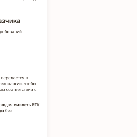
азчика
требований
 передается в
ехнологии, чтобы
ом соответствии с
 каждая
емкость ЕП/
ды без