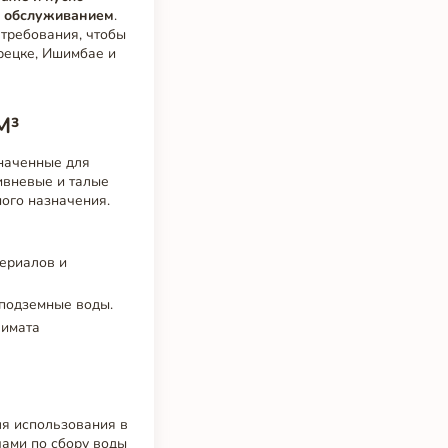
 обслуживанием
.
 требования, чтобы
рецке, Ишимбае и
М³
значенные для
ивневые и талые
ного назначения.
ериалов и
 подземные воды.
лимата
я использования в
чами по сбору воды