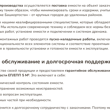
производства
осуществляется
поставка
емкости на объект заказ
ку таким образом, чтобы минимизировать сроки и издержки, учит
ке Башкортостан – от крупных городов до удаленных районов.
я нашими квалифицированными специалистами, которые обладаю
. Мы используем современную технику и соблюдаем все нормы без
х работ, установке емкости и подключении к системам дренажа.
монтажных работ проводятся
пуско-наладочные работы
, включ
кциональности всех элементов системы и соответствие проектным
я в правильности установки и готовности емкости к эксплуатации.
е обслуживание и долгосрочная поддерж
стве своей продукции и предоставляем
гарантийное обслуживан
ости ЕП/ЕПП 5 М³
. Это включает в себя:
нический контроль состояния емкости.
странение возможных неисправностей.
о вопросам эксплуатации.
ных частей при необходимости.
мится к долгосрочному сотрудничеству с заказчиками. Поэтому м