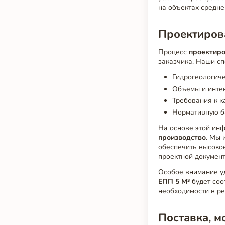
на объектах средне
Проектирова
Процесс
проектир
заказчика. Наши с
Гидрогеологиче
Объемы и интен
Требования к к
Нормативную ба
На основе этой ин
производство
. Мы 
обеспечить высоко
проектной документ
Особое внимание уд
ЕПП 5 М³
будет соо
необходимости в ре
Поставка, м