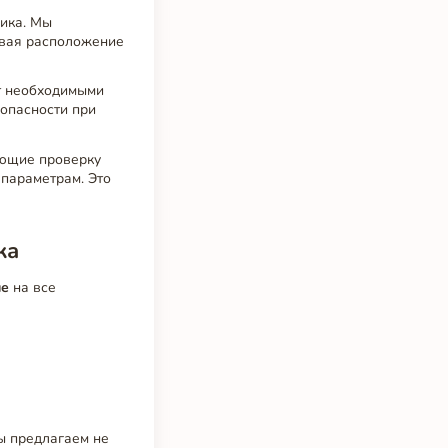
чика. Мы
ывая расположение
т необходимыми
опасности при
ающие проверку
 параметрам. Это
ка
ие
на все
ы предлагаем не