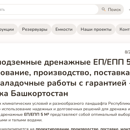
Поиск
рукции
Резервуары
Емкости
Наши проекты
Конт
8/
подземные дренажные ЕП/ЕПП 5
ование, производство, поставка
наладочные работы с гарантией 
ка Башкортостан
х климатических условий и разнообразного ландшафта Республик
о использование надежных и долговечных решений для дренажа и
е дренажные
ЕП/ЕПП 5 М³
представляют собой оптимальный выбор
ыми и талыми водами.
циализируется на
проектировании, производстве, поставке, мон