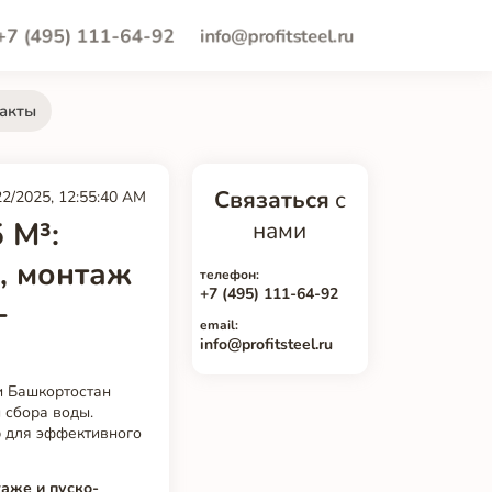
+7 (495) 111-64-92
info@profitsteel.ru
акты
Связаться
с
22/2025, 12:55:40 AM
 М³:
нами
, монтаж
телефон:
+7 (495) 111-64-92
-
email:
info@profitsteel.ru
и Башкортостан
 сбора воды.
 для эффективного
таже и пуско-