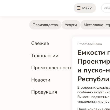
Меню
Производство
Услуги
Металлоконст
Свежее
ProfitSteelTeam
Емкости 
Технологии
Проектир
Промышленность
и пуско-
Республи
Новости
В условиях сложны
Продукция
особенно актуальн
Емкости подземны
управления ливнев
Наша компания спе