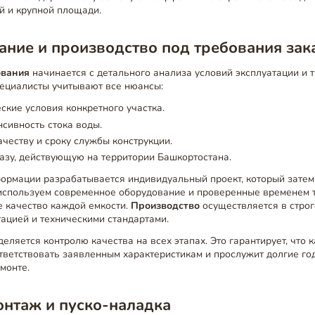
й и крупной площади.
ние и производство под требования зак
ования
начинается с детального анализа условий эксплуатации и 
пециалисты учитывают все нюансы:
ские условия конкретного участка.
сивность стока воды.
ачеству и сроку службы конструкции.
зу, действующую на территории Башкортостана.
формации разрабатывается индивидуальный проект, который затем
используем современное оборудование и проверенные временем т
е качество каждой емкости.
Производство
осуществляется в строг
ацией и техническими стандартами.
еляется контролю качества на всех этапах. Это гарантирует, что
тветствовать заявленным характеристикам и прослужит долгие го
монте.
онтаж и пуско-наладка