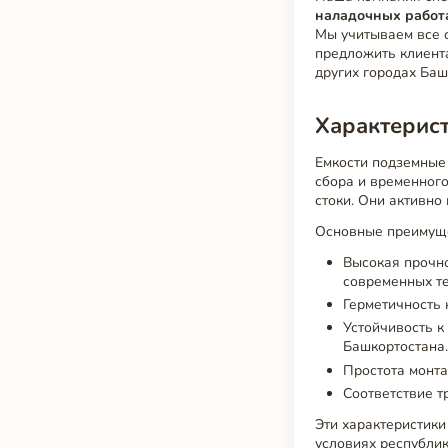
наладочных работ
Мы учитываем все о
предложить клиента
других городах Ба
Характерист
Емкости подземны
сбора и временног
стоки. Они активно
Основные преимуще
Высокая прочно
современных те
Герметичность 
Устойчивость к
Башкортостана
Простота монта
Соответствие т
Эти характеристик
условиях республик