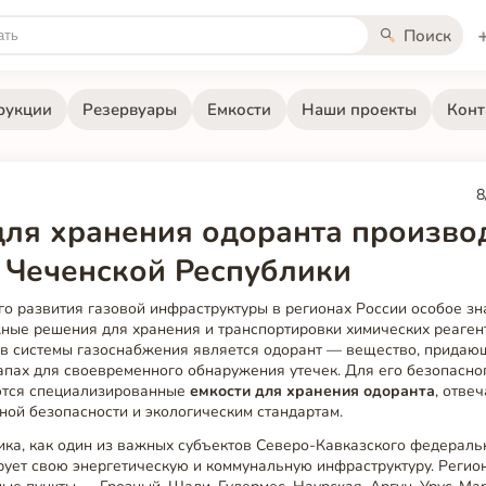
Поиск
рукции
Резервуары
Емкости
Наши проекты
Конт
8
для хранения одоранта произво
 Чеченской Республики
го развития газовой инфраструктуры в регионах России особое з
ные решения для хранения и транспортировки химических реаген
в системы газоснабжения является одорант — вещество, придаю
апах для своевременного обнаружения утечек. Для его безопасно
ются специализированные
емкости для хранения одоранта
, отве
ой безопасности и экологическим стандартам.
ка, как один из важных субъектов Северо-Кавказского федеральн
рует свою энергетическую и коммунальную инфраструктуру. Регио