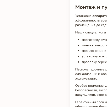
Монтаж и п
Установка
аппарат
эффективность всей
размещения до сда
Наши специалисты 
подготовку фун
монтаж емкости
подключение к
установку конт
проверку герме
Пусконаладочные р
сигнализации и ава
эксплуатацию.
Особое внимание у
безопасности, эксп
закупщиков
, отве
Гарантийный срок 
обеспечиваем бесп