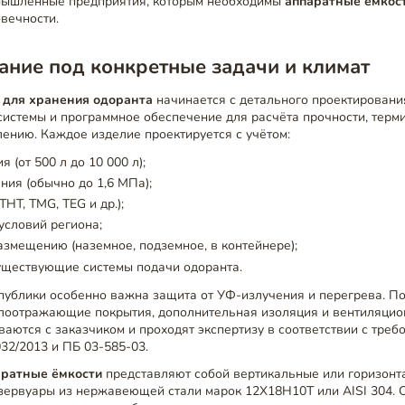
мышленные предприятия, которым необходимы
аппаратные емкос
вечности.
ние под конкретные задачи и климат
 для хранения одоранта
начинается с детального проектировани
истемы и программное обеспечение для расчёта прочности, терми
лению. Каждое изделие проектируется с учётом:
 (от 500 л до 10 000 л);
ния (обычно до 1,6 МПа);
THT, TMG, TEG и др.);
условий региона;
азмещению (наземное, подземное, в контейнере);
уществующие системы подачи одоранта.
публики особенно важна защита от УФ-излучения и перегрева. По
лоотражающие покрытия, дополнительная изоляция и вентиляцио
аются с заказчиком и проходят экспертизу в соответствии с тре
032/2013 и ПБ 03-585-03.
аратные ёмкости
представляют собой вертикальные или горизон
зервуары из нержавеющей стали марок 12Х18Н10Т или AISI 304.