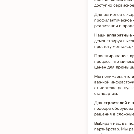
доступно сервисное
Для регионов с жар
профилактическое о
реализации и прод
Наши
аппаратные 
демонстрируя высо
простоту монтажа, 
Проектирование,
п
процесс, что миним
ценен для
промыш
Мы понимаем, что
е
важной инфраструк
от чертежа до пуск
стандартам.
Для
строителей
и п
подбора оборудова
решения в сложные
Выбирая нас, вы по
партнёрство. Мы ра