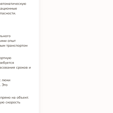
автоматическую
икационные
пасности.
льного
щими опыт
ным транспортом
ортную
ребуется
асования сроков и
: люки
. Это
прямо на объект.
ую скорость