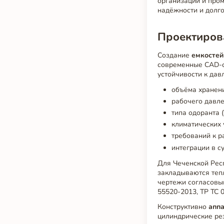
организации и про
надёжности и долго
Проектирова
Создание
емкостей
современные CAD-с
устойчивости к дав
объёма хранения
рабочего давле
типа одоранта (
климатических 
требований к р
интеграции в с
Для Чеченской Рес
закладываются теп
чертежи согласовыв
55520-2013, ТР ТС 
Конструктивно
апп
цилиндрические ре