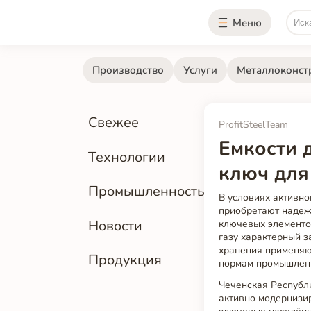
Меню
Производство
Услуги
Металлоконст
Свежее
ProfitSteelTeam
Емкости 
Технологии
ключ для
Промышленность
В условиях активно
приобретают надеж
Новости
ключевых элементо
газу характерный з
хранения применя
Продукция
нормам промышленн
Чеченская Республи
активно модернизи