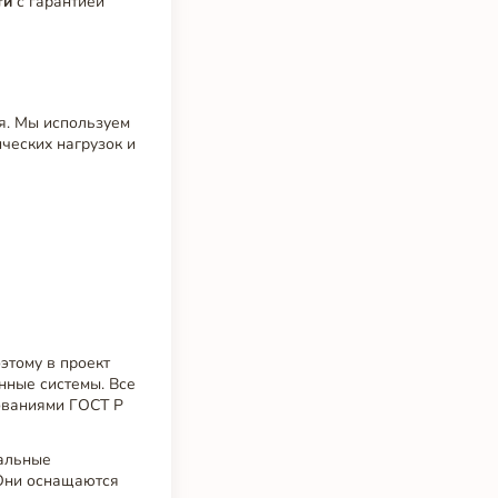
ти
с гарантией
я. Мы используем
ческих нагрузок и
этому в проект
нные системы. Все
бованиями ГОСТ Р
тальные
 Они оснащаются