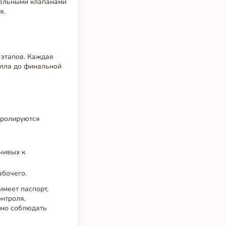
тельными клапанами
я.
 этапов. Каждая
алла до финальной
тролируются
чивых к
абочего.
имеет паспорт,
нтроля,
имо соблюдать