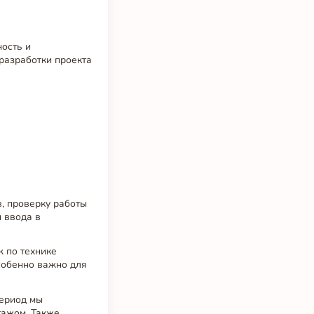
ность и
разработки проекта
, проверку работы
ы ввода в
 по технике
особенно важно для
период мы
тажом. Также