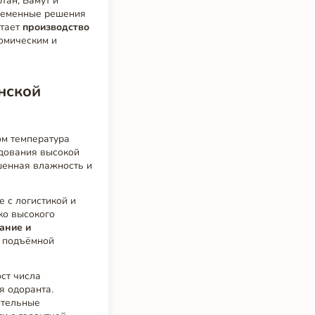
тан, Бамут и
временные решения
етает
производство
омическим и
нской
ом температура
рудования высокой
ышенная влажность и
 с логистикой и
ко высокого
ание и
ь подъёмной
ост числа
я одоранта.
ительные