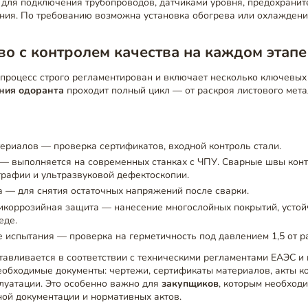
 для подключения трубопроводов, датчиками уровня, предохрани
ения. По требованию возможна установка обогрева или охлаждени
о с контролем качества на каждом этапе
процесс строго регламентирован и включает несколько ключевых
ния одоранта
проходит полный цикл — от раскроя листового мет
ериалов — проверка сертификатов, входной контроль стали.
 — выполняется на современных станках с ЧПУ. Сварные швы кон
рафии и ультразвуковой дефектоскопии.
 — для снятия остаточных напряжений после сварки.
икоррозийная защита — нанесение многослойных покрытий, устой
еде.
 испытания — проверка на герметичность под давлением 1,5 от р
тавливается в соответствии с техническими регламентами ЕАЭС и 
обходимые документы: чертежи, сертификаты материалов, акты ко
луатации. Это особенно важно для
закупщиков
, которым необход
ой документации и нормативных актов.