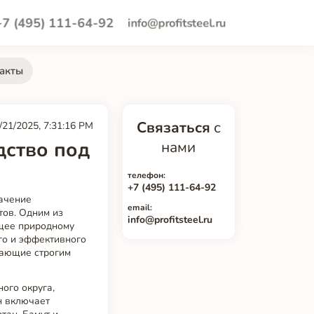
+7 (495) 111-64-92
info@profitsteel.ru
акты
Связаться
с
/21/2025, 7:31:16 PM
дство под
нами
телефон:
+7 (495) 111-64-92
начение
email:
тов. Одним из
info@profitsteel.ru
щее природному
го и эффективного
чающие строгим
ого округа,
н включает