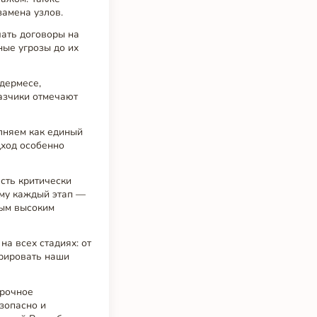
замена узлов.
чать договоры на
ные угрозы до их
дермесе,
азчики отмечают
олняем как единый
дход особенно
асть критически
ому каждый этап —
мым высоким
а всех стадиях: от
грировать наши
срочное
зопасно и