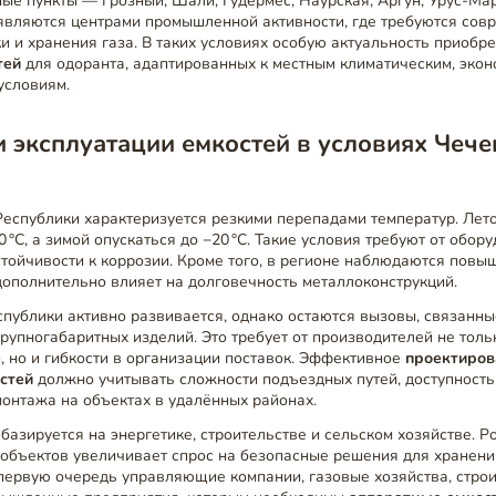
е пункты — Грозный, Шали, Гудермес, Наурская, Аргун, Урус-Мар
а являются центрами промышленной активности, где требуются со
и и хранения газа. В таких условиях особую актуальность приобр
тей
для одоранта, адаптированных к местным климатическим, экон
условиям.
 эксплуатации емкостей в условиях Чече
Республики характеризуется резкими перепадами температур. Лет
0 °C, а зимой опускаться до −20 °C. Такие условия требуют от обо
стойчивости к коррозии. Кроме того, в регионе наблюдаются пов
дополнительно влияет на долговечность металлоконструкций.
публики активно развивается, однако остаются вызовы, связанные
рупногабаритных изделий. Это требует от производителей не толь
, но и гибкости в организации поставок. Эффективное
проектиров
стей
должно учитывать сложности подъездных путей, доступност
монтажа на объектах в удалённых районах.
базируется на энергетике, строительстве и сельском хозяйстве. Р
объектов увеличивает спрос на безопасные решения для хранени
 первую очередь управляющие компании, газовые хозяйства, стро