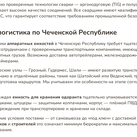
ко проверенные технологии сварки — аргонодуговую (TIG) и полу
ивает высокое качество соединений. Все сварщики имеют квалиф
С, что гарантирует соответствие требованиям промышленной безо
логистика по Чеченской Республике
вки
аппаратных емкостей
в Чеченскую Республику требует тщате
сотрудничаем с проверенными транспортными компаниями, имею
итных грузов. Возможна доставка автотрейлерами, железнодорож
ейнерами.
еские узлы — Грозный, Гудермес, Шали — имеют развитую трансп
нако в отдалённые районы, такие как Шатойский или Веденский, т
готовка маршрутов. Мы учитываем эти особенности на этапе согл
каждая
емкость для хранения одоранта
тщательно упаковывается
шками, штуцеры — защитными колпачками, корпус — плёнкой ПВД
реждение при транспортировке и хранении на складе.
ие условия поставки — от самовывоза до «под ключ» с доставкой 
ков
и
строителей
это означает минимум бюрократии и максимальн
вания.