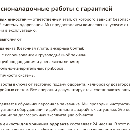
усконаладочные работы с гарантией
ных ёмкостей
— ответственный этап, от которого зависит безопас
 системы одоризации. Мы предоставляем комплексные услуги: от 
чи в эксплуатацию.
выполняют:
дамента (бетонная плита, анкерные болты);
 с использованием грузоподъёмной техники;
 трубоподводящим и дренажным линиям;
рольно-измерительных приборов;
тичности системы.
аботы включают тестовую подачу одоранта, калибровку дозаторов
рийных систем. Все операции документируются, составляются акт
деляется обучению персонала заказчика. Мы проводим инструктаж
луатации оборудования и действиям в аварийных ситуациях. Это 
чающих за долгосрочную эксплуатацию объектов.
на
емкости для хранения одоранта
составляет 24 месяца. В этот 
латное устранение дефектов, связанных с производством или мон