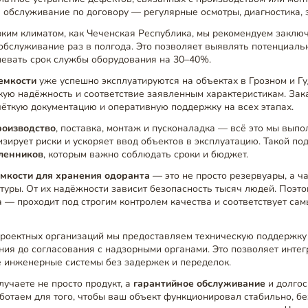
 обслуживание по договору — регулярные осмотры, диагностика, 
ким климатом, как Чеченская Республика, мы рекомендуем заклю
бслуживание раз в полгода. Это позволяет выявлять потенциаль
левать срок службы оборудования на 30–40%.
емкости
уже успешно эксплуатируются на объектах в Грозном и Гу
кую надёжность и соответствие заявленным характеристикам. Зак
чёткую документацию и оперативную поддержку на всех этапах.
роизводство
, поставка, монтаж и пусконаладка — всё это мы вып
изирует риски и ускоряет ввод объектов в эксплуатацию. Такой по
ленников
, которым важно соблюдать сроки и бюджет.
мкости для хранения одоранта
— это не просто резервуары, а ч
туры. От их надёжности зависит безопасность тысяч людей. Поэт
а — проходит под строгим контролем качества и соответствует са
роектных организаций мы предоставляем техническую поддержку н
ния до согласования с надзорными органами. Это позволяет инте
 инженерные системы без задержек и переделок.
лучаете не просто продукт, а
гарантийное обслуживание
и долго
ботаем для того, чтобы ваш объект функционировал стабильно, бе