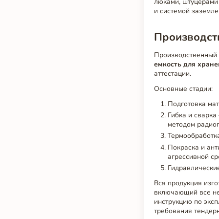
люками, штуцерами
и системой заземл
Производств
Производственный 
емкость для хране
аттестации.
Основные стадии:
Подготовка мат
Гибка и сварка
методом радиог
Термообработка
Покраска и ант
агрессивной ср
Гидравлические
Вся продукция изго
включающий все не
инструкцию по эксп
требования тендерн