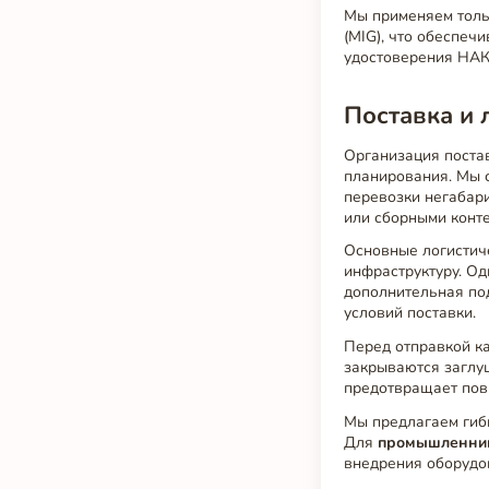
Мы применяем толь
(MIG), что обеспеч
удостоверения НАК
Поставка и 
Организация поста
планирования. Мы 
перевозки негабар
или сборными конт
Основные логистич
инфраструктуру. Од
дополнительная под
условий поставки.
Перед отправкой 
закрываются заглу
предотвращает пов
Мы предлагаем гибк
Для
промышленни
внедрения оборудо