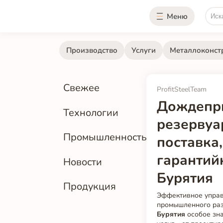
Меню
Производство
Услуги
Металлоконст
Свежее
ProfitSteelTeam
Дождепри
Технологии
резервуа
Промышленность
поставка
гарантий
Новости
Бурятия
Продукция
Эффективное управ
промышленного раз
Бурятия
особое зна