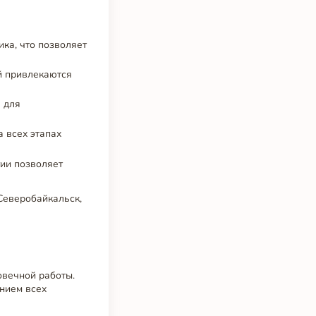
ика, что позволяет
й привлекаются
 для
 всех этапах
тии позволяет
Северобайкальск,
овечной работы.
нием всех