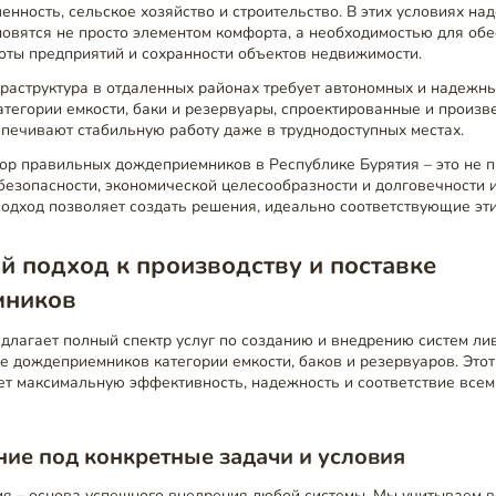
нность, сельское хозяйство и строительство. В этих условиях н
новятся не просто элементом комфорта, а необходимостью для об
оты предприятий и сохранности объектов недвижимости.
раструктура в отдаленных районах требует автономных и надежн
тегории емкости, баки и резервуары, спроектированные и произв
спечивают стабильную работу даже в труднодоступных местах.
ор правильных дождеприемников в Республике Бурятия – это не п
 безопасности, экономической целесообразности и долговечности 
одход позволяет создать решения, идеально соответствующие эт
 подход к производству и поставке
мников
длагает полный спектр услуг по созданию и внедрению систем ли
е дождеприемников категории емкости, баков и резервуаров. Это
ет максимальную эффективность, надежность и соответствие все
ие под конкретные задачи и условия
ия – основа успешного внедрения любой системы. Мы учитываем в