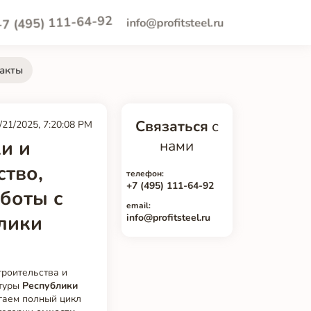
+7 (495) 111-64-92
info@profitsteel.ru
акты
Связаться
с
/21/2025, 7:20:08 PM
и и
нами
ство,
телефон:
+7 (495) 111-64-92
боты с
email:
лики
info@profitsteel.ru
роительства и
ктуры
Республики
гаем полный цикл