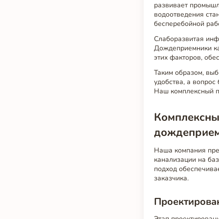
развивает промышле
водоотведения ста
бесперебойной раб
Слаборазвитая инф
Дождеприемники ка
этих факторов, обе
Таким образом, выб
удобства, а вопрос
Наш комплексный п
Комплексный
дождеприе
Наша компания пре
канализации на баз
подход обеспечива
заказчика.
Проектирован
Этап проектирован