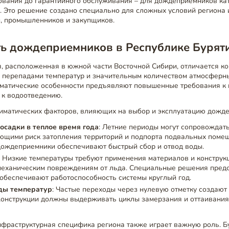
рования до гарантийного обслуживания – для дождеприемников к
ы
. Это решение создано специально для сложных условий региона 
й, промышленников и закупщиков.
ть дождеприемников в Республике Бурят
я, расположенная в южной части Восточной Сибири, отличается к
и перепадами температур и значительным количеством атмосферны
лиматические особенности предъявляют повышенные требования 
 к водоотведению.
иматических факторов, влияющих на выбор и эксплуатацию дожд
осадки в теплое время года
: Летние периоды могут сопровождат
ающими риск затопления территорий и подпорта подвальных поме
ождеприемники обеспечивают быстрый сбор и отвод воды.
: Низкие температуры требуют применения материалов и конструкц
механическим повреждениям от льда. Специальные решения пре
обеспечивают работоспособность системы круглый год.
ды температур
: Частые переходы через нулевую отметку создаю
Конструкции должны выдерживать циклы замерзания и оттаивания
нфраструктурная специфика региона также играет важную роль. Б