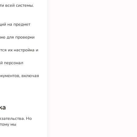
и всей системы.
ций на предмет
зке для проверки
тся их настройка и
ый персонал
окументов, включая
ка
зательства. Но
этому мы