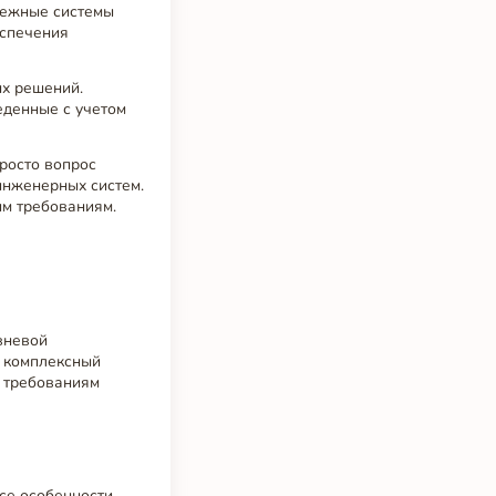
адежные системы
еспечения
ых решений.
еденные с учетом
росто вопрос
инженерных систем.
им требованиям.
вневой
т комплексный
м требованиям
се особенности