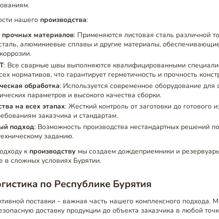
бованиям.
ости нашего
производства
:
 прочных материалов
: Применяются листовая сталь различной т
таль, алюминиевые сплавы и другие материалы, обеспечивающие
 коррозии.
СТ
: Все сварные швы выполняются квалифицированными специали
ех нормативов, что гарантирует герметичность и прочность конст
ческая обработка
: Используется современное оборудование для
ических параметров и высокого качества сборки.
тва на всех этапах
: Жесткий контроль от заготовки до готового 
ребованиям заказчика и стандартам.
ый подход
: Возможность производства нестандартных решений п
техническому заданию.
подходу к
производству
мы создаем дождеприемники и резервуары
е в сложных условиях Бурятии.
огистика по Республике Бурятия
тивной поставки – важная часть нашего комплексного подхода. 
зопасную доставку продукции до объекта заказчика в любой точ