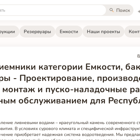
Поиск
рукции
Резервуары
Емкости
Наши проекты
Конт
8
емники категории Емкости, бак
ры - Проектирование, производ
, монтаж и пуско-наладочные ра
ным обслуживанием для Респуб
ление ливневыми водами – краеугольный камень современного ст
вития. В условиях сурового климата и специфической инфрастру
чение приобретает надежная система водоотведения. Мы предла