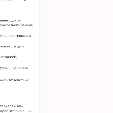
реднегодовое
конкретного района
дождеприемников и
ивной среде и
ализацией,
ругим актуальным
но изготовить и
териалах. Мы
уаров, отвечающих