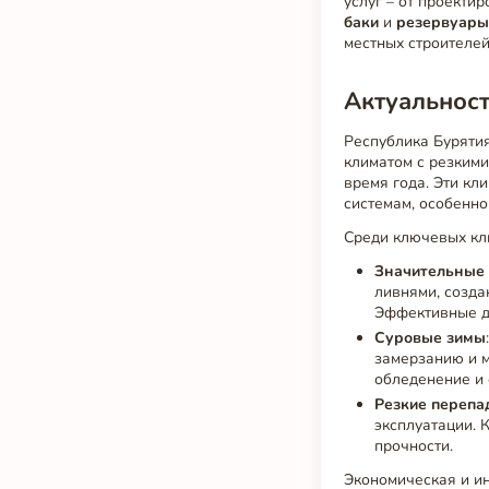
услуг – от проекти
баки
и
резервуар
местных строителе
Актуальнос
Республика Буряти
климатом с резким
время года. Эти к
системам, особенно
Среди ключевых кл
Значительные 
ливнями, созд
Эффективные д
Суровые зимы
замерзанию и 
обледенение и 
Резкие перепа
эксплуатации. 
прочности.
Экономическая и и