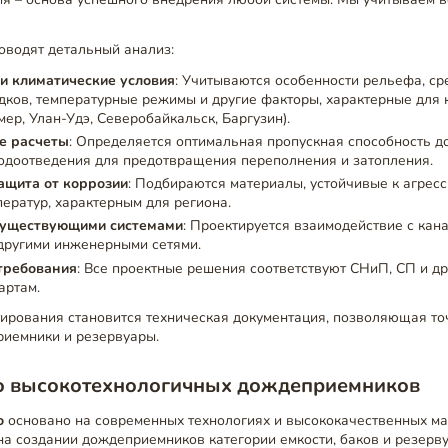
водят детальный анализ:
 и климатические условия
: Учитываются особенности рельефа, с
дков, температурные режимы и другие факторы, характерные для 
мер, Улан-Удэ, Северобайкальск, Баргузин).
е расчеты
: Определяется оптимальная пропускная способность 
одоотведения для предотвращения переполнения и затопления.
ащита от коррозии
: Подбираются материалы, устойчивые к агресс
ератур, характерным для региона.
существующими системами
: Проектируется взаимодействие с кан
другими инженерными сетями.
требования
: Все проектные решения соответствуют СНиП, СП и д
артам.
ирования становится техническая документация, позволяющая точ
риемники и резервуары.
о высокотехнологичных дождеприемников
о
основано на современных технологиях и высококачественных ма
на создании дождеприемников категории емкости, баков и резерв