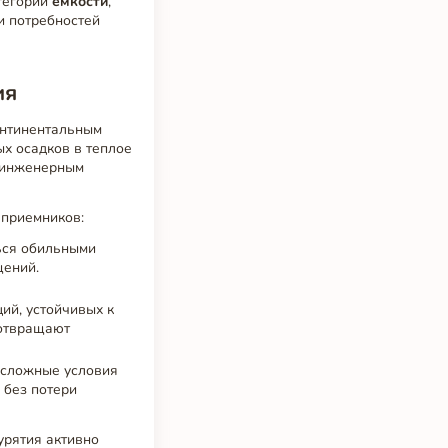
атегории
емкости
,
и потребностей
ия
онтинентальным
х осадков в теплое
к инженерным
еприемников:
ься обильными
щений.
ий, устойчивых к
дотвращают
т сложные условия
 без потери
урятия активно