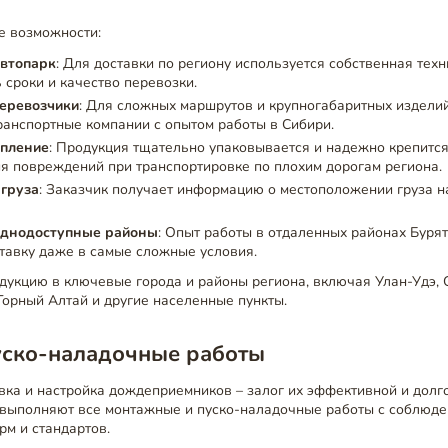
е возможности:
втопарк
: Для доставки по региону используется собственная техн
 сроки и качество перевозки.
еревозчики
: Для сложных маршрутов и крупногабаритных издели
анспортные компании с опытом работы в Сибири.
епление
: Продукция тщательно упаковывается и надежно крепится
я повреждений при транспортировке по плохим дорогам региона.
груза
: Заказчик получает информацию о местоположении груза на
уднодоступные районы
: Опыт работы в отдаленных районах Буря
тавку даже в самые сложные условия.
дукцию в ключевые города и районы региона, включая Улан-Удэ, 
 Горный Алтай и другие населенные пункты.
уско-наладочные работы
вка и настройка дождеприемников – залог их эффективной и долг
выполняют все монтажные и пуско-наладочные работы с соблюде
рм и стандартов.