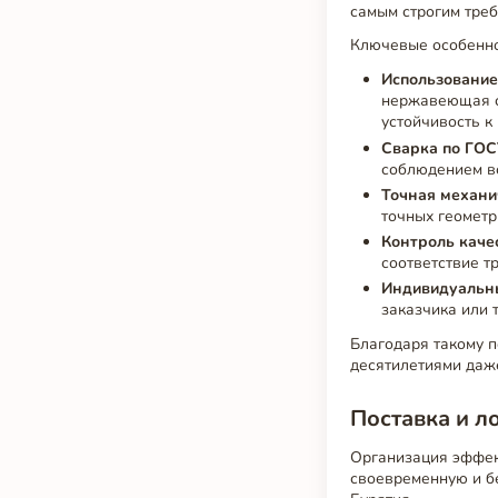
самым строгим тре
Ключевые особенн
Использование
нержавеющая с
устойчивость к
Сварка по ГО
соблюдением вс
Точная механи
точных геометр
Контроль качес
соответствие т
Индивидуальн
заказчика или 
Благодаря такому 
десятилетиями даж
Поставка и л
Организация эффек
своевременную и бе