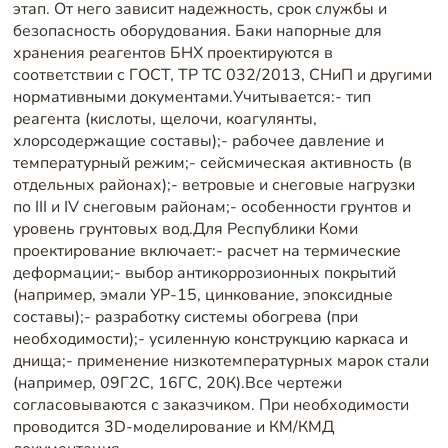
этап. От него зависит надежность, срок службы и
безопасность оборудования. Баки напорные для
хранения реагентов БНХ проектируются в
соответствии с ГОСТ, ТР ТС 032/2013, СНиП и другими
нормативными документами.Учитывается:- тип
реагента (кислоты, щелочи, коагулянты,
хлорсодержащие составы);- рабочее давление и
температурный режим;- сейсмическая активность (в
отдельных районах);- ветровые и снеговые нагрузки
по III и IV снеговым районам;- особенности грунтов и
уровень грунтовых вод.Для Республики Коми
проектирование включает:- расчет на термические
деформации;- выбор антикоррозионных покрытий
(например, эмали УР-15, цинкование, эпоксидные
составы);- разработку системы обогрева (при
необходимости);- усиленную конструкцию каркаса и
днища;- применение низкотемпературных марок стали
(например, 09Г2С, 16ГС, 20К).Все чертежи
согласовываются с заказчиком. При необходимости
проводится 3D-моделирование и КМ/КМД