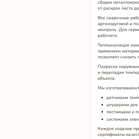
сборки металлокон
от раскроя листа д
Все сварочные раб
аргонодуговой и п
контроль. Для гер
рабочего.
Теплоизоляция нано
применяем материал
позволяет снизить 
Покраска наружных
и перепадам темпер
объекта.
Мы изготавливаем
датчиками темп
штуцерами для 
лестницами и 
системами элек
Каждое изделие пр
сертификаты качест