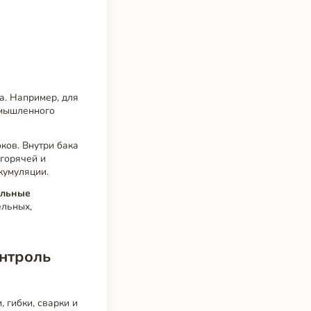
а. Например, для
омышленного
ков. Внутри бака
горячей и
кумуляции.
альные
ельных,
онтроль
гибки, сварки и