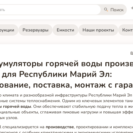
Поиск
рукции
Резервуары
Емкости
Наши проекты
Конт
8
умуляторы горячей воды произ
 для Республики Марий Эл:
ование, поставка, монтаж с гар
го климата и разнообразной инфраструктуры Республики Марий Эл
ные системы теплоснабжения. Одним из ключевых элементов таки
ы горячей воды
. Они обеспечивают стабильную подачу тепла в ж
циальные объекты, сглаживая пиковые нагрузки и повышая эффе
ых узлов.
el специализируется на
производстве
, проектировании и комплекс
 регионов с особыми климатическими и экономическими условиями