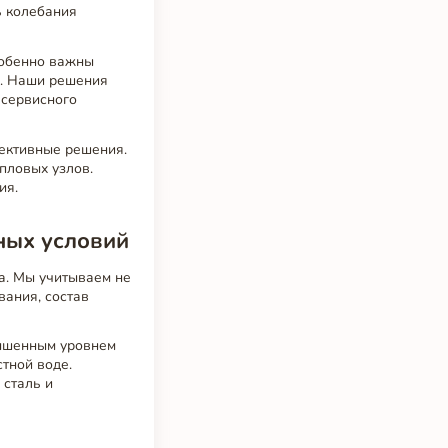
 колебания
собенно важны
я. Наши решения
 сервисного
фективные решения.
пловых узлов.
ия.
ных условий
а. Мы учитываем не
вания, состав
ышенным уровнем
тной воде.
 сталь и