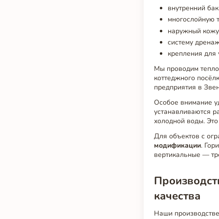
внутренний бак
многослойную т
наружный кожух
систему дренаж
крепления для 
Мы проводим тепло
коттеджного посёлк
предприятия в Звен
Особое внимание у
устанавливаются р
холодной воды. Эт
Для объектов с ог
модификации
. Гор
вертикальные — тр
Производств
качества
Наши производстве