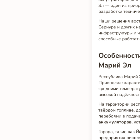
Эл — один из приор
разработки технич
Наши решения вост
Сернуре и других н
инфраструктуры и 
способные работать
Особенности
Марий Эл
Республика Марий Э
Приволжье характе
средними температу
высокой надёжности
На территории респ
твёрдом топливе, д
перебоями в подаче
аккумуляторов
, к
Города, такие как
предприятия пищев