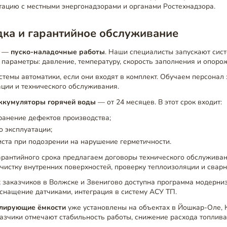
тацию с местными энергонадзорами и органами Ростехнадзора.
дка и гарантийное обслуживание
п —
пуско-наладочные работы
. Наши специалисты запускают сис
параметры: давление, температуру, скорость заполнения и опоро
темы автоматики, если они входят в комплект. Обучаем персонал
ции и технического обслуживания.
ккумуляторы горячей воды
— от 24 месяцев. В этот срок входит:
ранение дефектов производства;
о эксплуатации;
ста при подозрении на нарушение герметичности.
арантийного срока предлагаем договоры технического обслужива
чистку внутренних поверхностей, проверку теплоизоляции и свар
заказчиков в Волжске и Звенигово доступна программа модерниз
снащение датчиками, интеграция в систему АСУ ТП.
лирующие ёмкости
уже установлены на объектах в Йошкар-Оле, 
казчики отмечают стабильность работы, снижение расхода топлива