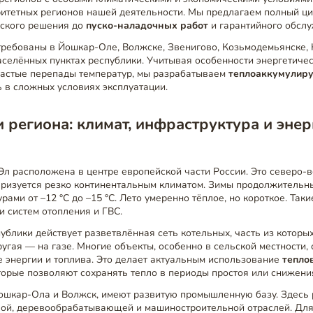
итетных регионов нашей деятельности. Мы предлагаем полный цик
еского решения до
пуско-наладочных работ
и гарантийного обсл
ребованы в Йошкар-Оле, Волжске, Звенигово, Козьмодемьянске,
аселённых пунктах республики. Учитывая особенности энергетиче
частые перепады температур, мы разрабатываем
теплоаккумулир
 в сложных условиях эксплуатации.
 региона: климат, инфраструктура и энер
л расположена в центре европейской части России. Это северо-
ризуется резко континентальным климатом. Зимы продолжительны
рами от –12 °C до –15 °C. Лето умеренно тёплое, но короткое. Так
 систем отопления и ГВС.
ублики действует разветвлённая сеть котельных, часть из которы
ругая — на газе. Многие объекты, особенно в сельской местности,
 энергии и топлива. Это делает актуальным использование
тепло
оторые позволяют сохранять тепло в периоды простоя или снижени
 Йошкар-Ола и Волжск, имеют развитую промышленную базу. Здес
ой, деревообрабатывающей и машиностроительной отраслей. Для