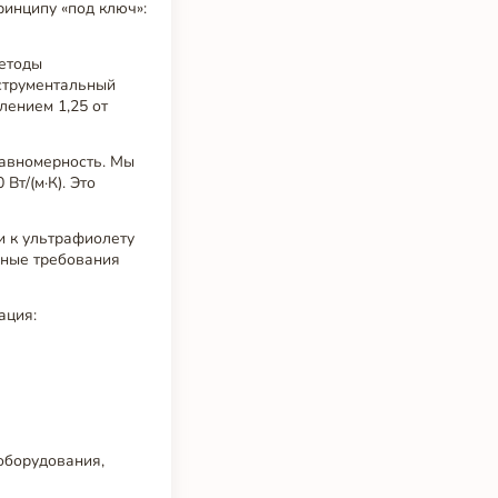
инципу «под ключ»:
методы
струментальный
лением 1,25 от
равномерность. Мы
Вт/(м·К). Это
и к ультрафиолету
рные требования
ация:
оборудования,