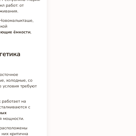
л работ: от
уживания.
 Новомалыкташе,
ской
ующие ёмкости
,
гетика
восточное
е, холодные, со
ие условия требуют
х работает на
 сталкиваются с
вых
я мощности.
ь расположены
 них критична