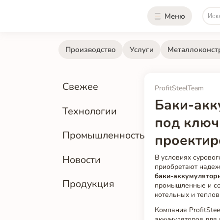
Меню
Производство
Услуги
Металлоконст
Свежее
ProfitSteelTeam
Баки-акк
Технологии
под ключ
Промышленность
проектир
В условиях сурово
Новости
приобретают надеж
баки-аккумулятор
Продукция
промышленные и со
котельных и теплов
Компания ProfitSte
аккумуляторов для