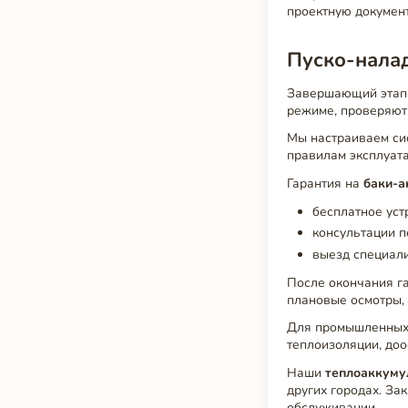
проектную докумен
Пуско-нала
Завершающий эта
режиме, проверяют 
Мы настраиваем сис
правилам эксплуата
Гарантия на
баки-а
бесплатное уст
консультации п
выезд специали
После окончания г
плановые осмотры, 
Для промышленных 
теплоизоляции, доо
Наши
теплоаккуму
других городах. За
обслуживании.