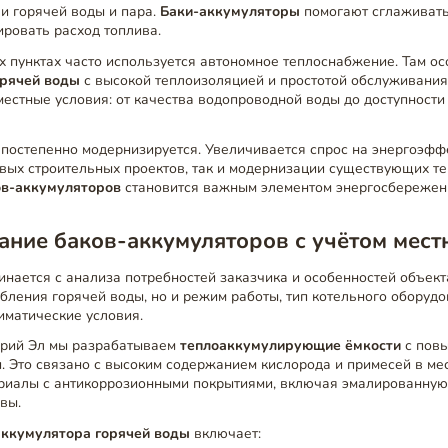
и горячей воды и пара.
Баки-аккумуляторы
помогают сглаживать
ировать расход топлива.
х пунктах часто используется автономное теплоснабжение. Там о
орячей воды
с высокой теплоизоляцией и простотой обслуживани
естные условия: от качества водопроводной воды до доступности
 постепенно модернизируется. Увеличивается спрос на энергоэф
овых строительных проектов, так и модернизации существующих те
ов-аккумуляторов
становится важным элементом энергосбережен
ние баков-аккумуляторов с учётом мест
нается с анализа потребностей заказчика и особенностей объект
бления горячей воды, но и режим работы, тип котельного оборудо
иматические условия.
арий Эл мы разрабатываем
теплоаккумулирующие ёмкости
с пов
. Это связано с высоким содержанием кислорода и примесей в мес
риалы с антикоррозионными покрытиями, включая эмалированную
вы.
аккумулятора горячей воды
включает: