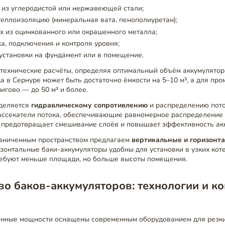
 из углеродистой или нержавеющей стали;
еплоизоляцию (минеральная вата, пенополиуретан);
 из оцинкованного или окрашенного металла;
а, подключения и контроля уровня;
установки на фундамент или в помещение.
технические расчёты, определяя оптимальный объём аккумулятор
а в Сернуре может быть достаточно ёмкости на 5–10 м³, а для пр
игово — до 50 м³ и более.
деляется
гидравлическому сопротивлению
и распределению пото
ассекатели потока, обеспечивающие равномерное распределение 
о предотвращает смешивание слоёв и повышает эффективность ак
раниченным пространством предлагаем
вертикальные и горизонт
изонтальные баки-аккумуляторы удобны для установки в узких кот
ебуют меньше площади, но больше высоты помещения.
о баков-аккумуляторов: технологии и к
нные мощности оснащены современным оборудованием для резки, 