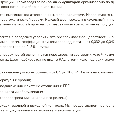
струкций.
Производство баков-аккумуляторов
организовано по пр
о окончательной сборки и испытаний.
оты выполняются аттестованными специалистами. Используются 
олуавтоматической сварки. Каждый шов проходит визуальный и ин
метичных ёмкостей проводится
гидравлическое испытание
под дав
сится в заводских условиях, что обеспечивает её целостность и 
ы с низким коэффициентом теплопроводности — от 0,032 до 0,040 
теплопотери до 2–3% в сутки.
 поверхностей выполняется порошковыми составами, устойчивым
атур. Цвет подбирается по шкале RAL, в том числе под архитекту
баки-аккумуляторы
объёмом от 0,5 до 100 м³. Возможна комплект
ературы и уровня;
подключения к системе отопления и ГВС;
площадками обслуживания;
троподогрева (для аварийного режима).
оходит входной и выходной контроль. Мы предоставляем паспорт 
ва и документацию по монтажу и эксплуатации.