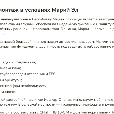
монтаж в условиях Марий Эл
 аккумуляторов
в Республику Марий Эл осуществляется автотра
габаритными грузами, обеспечивая надёжную фиксацию и защиту 
алённых районах — Новомалыкташ, Оршанка, Морки — возможна д
нии.
я нашей бригадой или под нашим авторским надзором. Мы учиты
туры: тип фундамента, доступность подъездных путей, состояние 
щадки и фундамента;
ановка бака;
трубопроводам отопления и ГВС;
 и арматуры;
стыков (при необходимости);
тичности.
ной застройкой, таких как Йошкар-Ола, мы используем мобильные
ю технику. В сельской местности — гусеничные платформы и ручн
яются в соответствии с СНиП, ПБ 10-574 и другими нормативами.