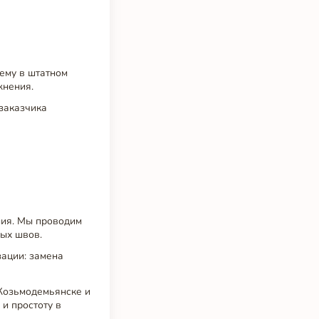
тему в штатном
жнения.
 заказчика
ния. Мы проводим
ных швов.
ации: замена
Козьмодемьянске и
 и простоту в