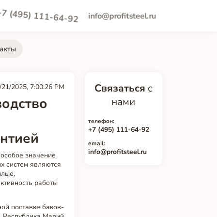
+7 (495) 111-64-92
info@profitsteel.ru
акты
Связаться
с
/21/2025, 7:00:26 PM
водство
нами
телефон:
+7 (495) 111-64-92
антией
email:
info@profitsteel.ru
 особое значение
х систем являются
илые,
ктивность работы
ной поставке баков-
. Республика Марий