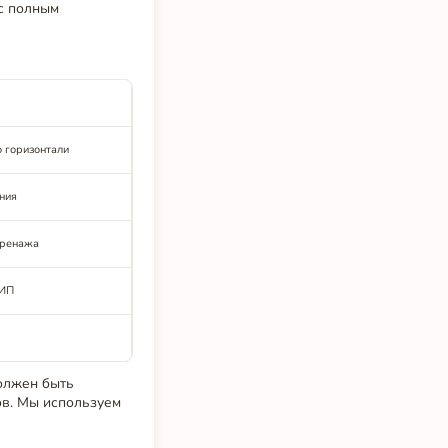
с полным
о горизонтали
ния
дренажа
КИП
лжен быть
ов. Мы используем