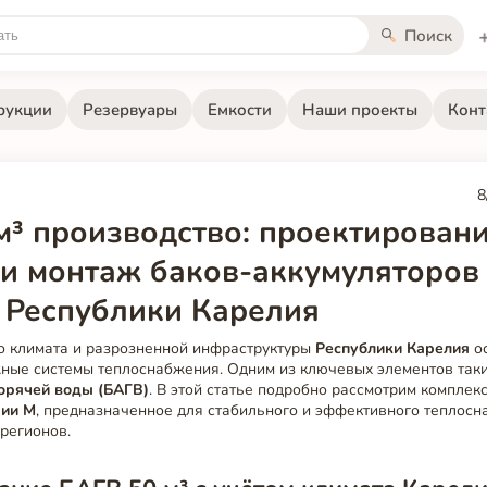
Поиск
рукции
Резервуары
Емкости
Наши проекты
Конт
8
м³ производство: проектировани
 и монтаж баков-аккумуляторов
 Республики Карелия
го климата и разрозненной инфраструктуры
Республики Карелия
о
ные системы теплоснабжения. Одним из ключевых элементов таки
орячей воды (БАГВ)
. В этой статье подробно рассмотрим компле
рии М
, предназначенное для стабильного и эффективного теплосн
регионов.