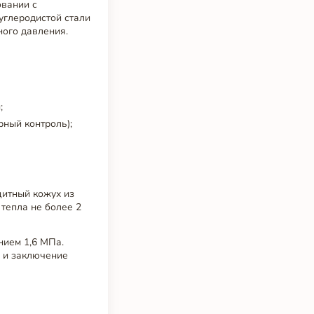
вании с
углеродистой стали
ного давления.
;
рный контроль);
щитный кожух из
 тепла не более 2
нием 1,6 МПа.
я и заключение