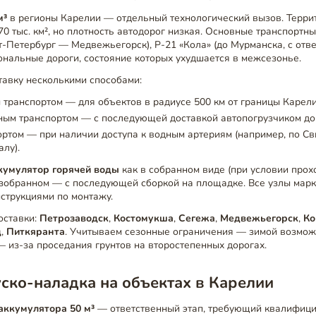
м³
в регионы Карелии — отдельный технологический вызов. Терри
70 тыс. км², но плотность автодорог низкая. Основные транспортн
т-Петербург — Медвежьегорск), Р-21 «Кола» (до Мурманска, с отв
ональные дороги, состояние которых ухудшается в межсезонье.
тавку несколькими способами:
транспортом — для объектов в радиусе 500 км от границы Карели
ым транспортом — с последующей доставкой автопогрузчиком до
ртом — при наличии доступа к водным артериям (например, по Св
лу).
кумулятор горячей воды
как в собранном виде (при условии про
разобранном — с последующей сборкой на площадке. Все узлы мар
струкциями по монтажу.
оставки:
Петрозаводск
,
Костомукша
,
Сегежа
,
Медвежьегорск
,
Ко
ц
,
Питкяранта
. Учитываем сезонные ограничения — зимой возмож
— из-за проседания грунтов на второстепенных дорогах.
ско-наладка на объектах в Карелии
аккумулятора 50 м³
— ответственный этап, требующий квалифиц