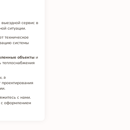
 выездной сервис в
ной ситуации.
ет техническое
изацию системы
ленные объекты
и
ть теплоснабжения
, а
т проектирования
ии.
яжитесь с нами.
м с оформлением