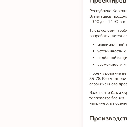
Проектирова
Республика Карелия
Зимы здесь продол
−9 °C до −14 °C, а 
Такие условия треб
разрабатывается с 
максимальной т
устойчивости к
надёжной защит
возможности ин
Проектирование вед
35-76. Все чертежи
ограниченного прос
Важно, что
бак акк
теплопотребления.
например, в посёлк
Производств