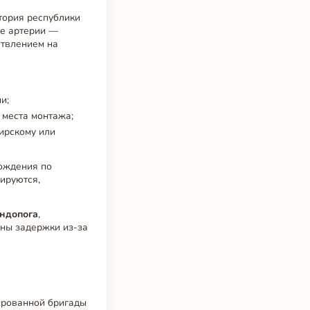
тория республики
ые артерии —
етвлением на
и;
 места монтажа;
ирскому или
хождения по
кируются,
ндопога
,
ны задержки из-за
ированной бригады