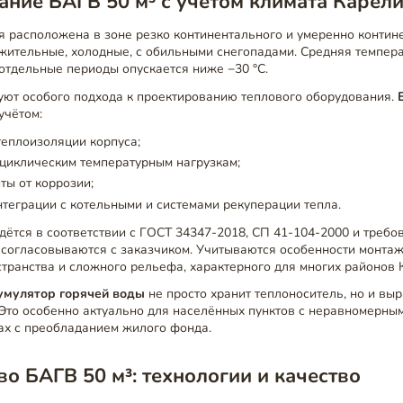
ние БАГВ 50 м³ с учётом климата Карел
 расположена в зоне резко континентального и умеренно контине
жительные, холодные, с обильными снегопадами. Средняя темпер
в отдельные периоды опускается ниже −30 °C.
уют особого подхода к проектированию теплового оборудования.
учётом:
еплоизоляции корпуса;
 циклическим температурным нагрузкам;
ы от коррозии;
теграции с котельными и системами рекуперации тепла.
ётся в соответствии с ГОСТ 34347-2018, СП 41-104-2000 и требо
 согласовываются с заказчиком. Учитываются особенности монтаж
транства и сложного рельефа, характерного для многих районов 
умулятор горячей воды
не просто хранит теплоноситель, но и вы
 Это особенно актуально для населённых пунктов с неравномерн
ах с преобладанием жилого фонда.
о БАГВ 50 м³: технологии и качество