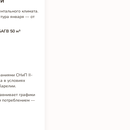
ии
нтального климата.
атура января — от
БАГВ 50 м³
ваниями СНиП II-
а в условиях
Карелии.
равнивает графики
ым потреблением —