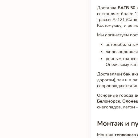
Доставка
БАГВ 50 
составляет более 1
трассы А-121 (Санк
Костомукшу) и реги
Мы организуем пос
автомобильным 
железнодорожн
речным транспо
Онежскому кана
Доставляем
бак ак
дорогам), так и в 
сопровождаются ин
Основные города д
Беломорск
,
Олоне
снегопадов, летом 
Монтаж и пу
Монтаж
теплового 