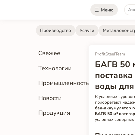
Меню
Производство
Услуги
Металлоконст
Свежее
ProfitSteelTeam
БАГВ 50 
Технологии
поставка
Промышленность
воды для
В условиях сурово
Новости
приобретают надеж
бак-аккумулятор г
Продукция
БАГВ 50 м³ катего
условиях северных 