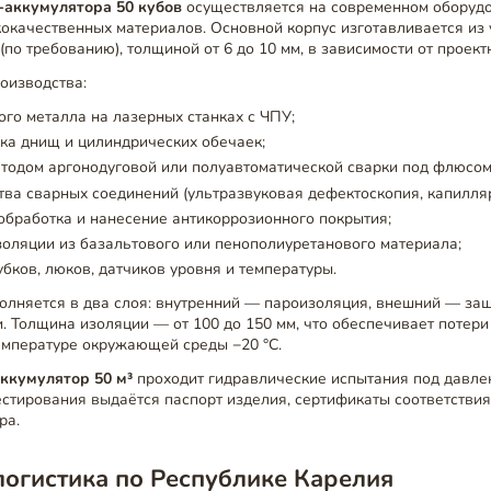
-аккумулятора 50 кубов
осуществляется на современном оборудо
окачественных материалов. Основной корпус изготавливается из 
(по требованию), толщиной от 6 до 10 мм, в зависимости от проект
оизводства:
ого металла на лазерных станках с ЧПУ;
ка днищ и цилиндрических обечаек;
тодом аргонодуговой или полуавтоматической сварки под флюсом
тва сварных соединений (ультразвуковая дефектоскопия, капилля
обработка и нанесение антикоррозионного покрытия;
оляции из базальтового или пенополиуретанового материала;
убков, люков, датчиков уровня и температуры.
олняется в два слоя: внутренний — пароизоляция, внешний — за
. Толщина изоляции — от 100 до 150 мм, что обеспечивает потери
температуре окружающей среды −20 °C.
аккумулятор 50 м³
проходит гидравлические испытания под давле
стирования выдаётся паспорт изделия, сертификаты соответстви
ра.
логистика по Республике Карелия