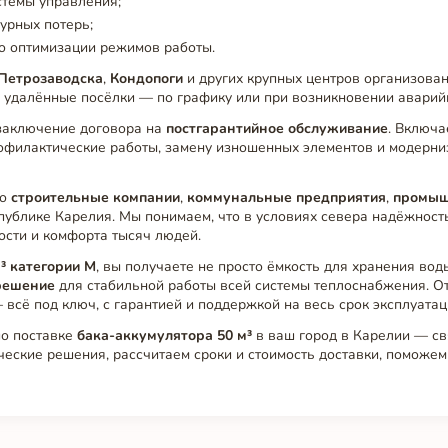
стемы управления;
урных потерь;
о оптимизации режимов работы.
Петрозаводска
,
Кондопоги
и других крупных центров организован
В удалённые посёлки — по графику или при возникновении аварий
заключение договора на
постгарантийное обслуживание
. Включа
офилактические работы, замену изношенных элементов и модерн
то
строительные компании
,
коммунальные предприятия
,
промыш
публике Карелия. Мы понимаем, что в условиях севера надёжнос
ости и комфорта тысяч людей.
³ категории М
, вы получаете не просто ёмкость для хранения воды
решение
для стабильной работы всей системы теплоснабжения. О
 всё под ключ, с гарантией и поддержкой на весь срок эксплуатац
по поставке
бака-аккумулятора 50 м³
в ваш город в Карелии — св
ческие решения, рассчитаем сроки и стоимость доставки, поможе