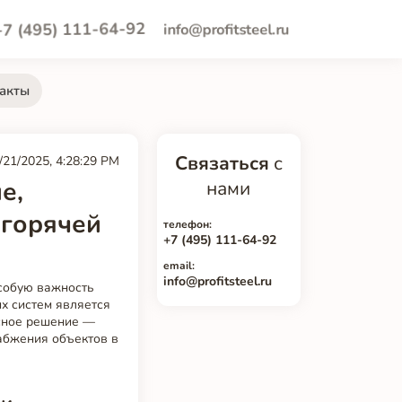
+7 (495) 111-64-92
info@profitsteel.ru
акты
Связаться
с
/21/2025, 4:28:29 PM
е,
нами
 горячей
телефон:
+7 (495) 111-64-92
email:
info@profitsteel.ru
собую важность
х систем является
ксное решение —
абжения объектов в