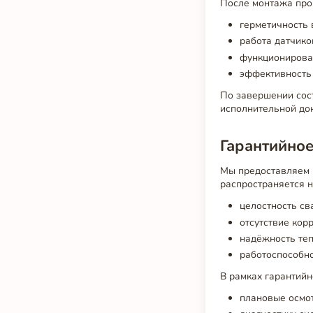
После монтажа пр
герметичность 
работа датчико
функционирова
эффективность 
По завершении сост
исполнительной до
Гарантийное
Мы предоставляем
распространяется н
целостность св
отсутствие кор
надёжность те
работоспособно
В рамках гарантий
плановые осмот