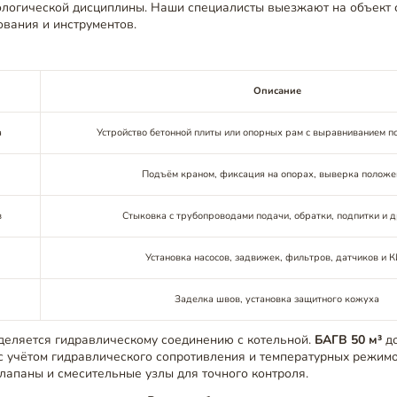
ологической дисциплины. Наши специалисты выезжают на объект 
вания и инструментов.
Описание
а
Устройство бетонной плиты или опорных рам с выравниванием п
Подъём краном, фиксация на опорах, выверка положе
в
Стыковка с трубопроводами подачи, обратки, подпитки и 
Установка насосов, задвижек, фильтров, датчиков и 
Заделка швов, установка защитного кожуха
деляется гидравлическому соединению с котельной.
БАГВ 50 м³
до
 с учётом гидравлического сопротивления и температурных режим
лапаны и смесительные узлы для точного контроля.