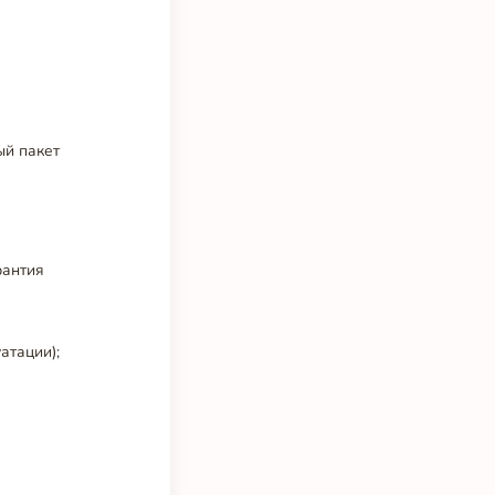
ый пакет
рантия
атации);