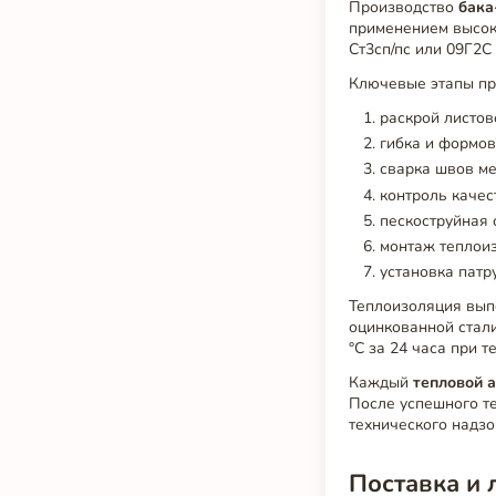
Производство
бака
применением высок
Ст3сп/пс или 09Г2С 
Ключевые этапы пр
раскрой листов
гибка и формов
сварка швов ме
контроль качес
пескоструйная 
монтаж теплоиз
установка патр
Теплоизоляция вып
оцинкованной стали
°C за 24 часа при 
Каждый
тепловой 
После успешного те
технического надзо
Поставка и 