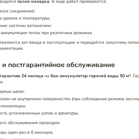
оводится
пуско-наладка
. В ходе работ проверяется:
всех соединений;
в уровня и температуры;
ние системы автоматики;
аккумуляции тепла при различных режимах.
авляется акт ввода в эксплуатацию и передаётся заказчику полн
кументации.
 и постгарантийное обслуживание
гарантию 24 месяца
на
бак-аккумулятор горячей воды 50 м³
. Га
а:
арных швов;
розии на внутренних поверхностях (при соблюдении режима эксплу
плоизоляции;
сть установленных узлов и арматуры.
ного обслуживания проводим:
ры один раз в 6 месяцев;