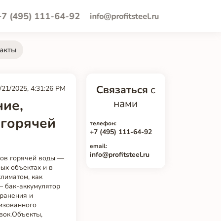
+7 (495) 111-64-92
info@profitsteel.ru
акты
Связаться
с
/21/2025, 4:31:26 PM
ние,
нами
 горячей
телефон:
+7 (495) 111-64-92
email:
info@profitsteel.ru
ров горячей воды —
ых объектах и в
лиматом, как
— бак-аккумулятор
хранения и
лизованного
вок.Объекты,