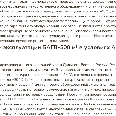
-аккумуляторами, демонстрируют повышенную энергоэффективно
грузки, снижать износ котельного оборудования и оптимизировать
области, где зимние температуры могут опускаться ниже -40 °C, а
я в отдаленных районах, надежность и автономность теплоснабже
чение.Компания ProfitSteel предлагает полный цикл работ — от ра
та до гарантийного обслуживания. Все этапы выполняются с учето
нфраструктурных особенностей региона. Мы обеспечиваем поставк
 включая транспортировку в труднодоступные районы. Наша цель 
, функционирующее решение «под ключ».
 эксплуатации БАГВ-500 м³ в условиях 
асположена в юго-восточной части Дальнего Востока России. Ре
зко континентальным климатом. Зимы здесь долгие, морозные, с 
яя температура января составляет -24 °C, в отдельные периоды — 
е — до +30 °C. Такие перепады температур оказывают серьезное 
труктивных решений для теплового оборудования.Бак-аккумулятор
 выдерживать не только термические нагрузки, но и механически
обледенения и ветровых воздействий. Поэтому при проектировани
ы по СП 131.13330- Ветровые и снеговые нагрузки- Коррозионную
 Возможность сезонного промерзания грунтовОсобое внимание 
 БАГВ-500 м³ используется многослойная система утепления — м
щитный кожух из оцинкованной стали или нержавеющего сплава. 