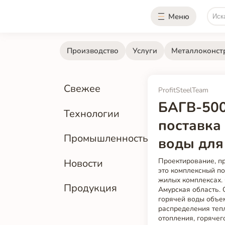
Меню
Производство
Услуги
Металлоконст
Свежее
ProfitSteelTeam
БАГВ-500
Технологии
поставка
Промышленность
воды для
Проектирование, пр
Новости
это комплексный п
жилых комплексах. 
Продукция
Амурская область.
горячей воды объе
распределения тепл
отопления, горячег