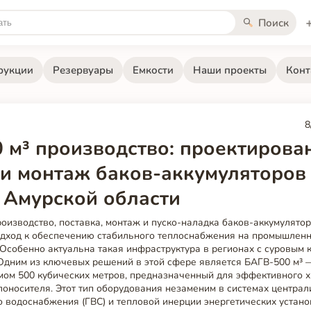
Поиск
рукции
Резервуары
Емкости
Наши проекты
Конт
8
 м³ производство: проектирова
 и монтаж баков-аккумуляторов
 Амурской области
оизводство, поставка, монтаж и пуско-наладка баков-аккумулято
одход к обеспечению стабильного теплоснабжения на промышленн
Особенно актуальна такая инфраструктура в регионах с суровым к
 Одним из ключевых решений в этой сфере является БАГВ-500 м³ 
мом 500 кубических метров, предназначенный для эффективного 
оносителя. Этот тип оборудования незаменим в системах центра
о водоснабжения (ГВС) и тепловой инерции энергетических устано