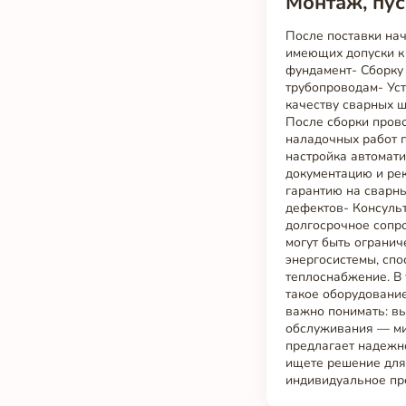
Монтаж, пус
После поставки на
имеющих допуски к 
фундамент- Сборку
трубопроводам- Ус
качеству сварных ш
После сборки пров
наладочных работ п
настройка автомати
документацию и ре
гарантию на сварн
дефектов- Консуль
долгосрочное сопр
могут быть огранич
энергосистемы, сп
теплоснабжение. В 
такое оборудовани
важно понимать: в
обслуживания — мин
предлагает надежно
ищете решение для
индивидуальное пр