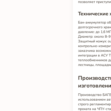
позволяет приступи
Технические 
Бак-аккумулятор о
долгосрочного хран
давление: до 1,6 М
Диаметр: около 8–9
Защитный кожух: о
контрольно-измери
заказчика возможна
интеграции в АСУ 
теплообменников д
лестницы, площадк
Производств
изготовлен
Производство БАГВ
использованием авт
строго регламентир
проката на ЧПУ-ста