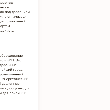
 сварных
Монтаж
ния под давлением
ожна оптимизация
ходит финальный
ортом,
ходимо для
 оборудование
том КИП. Это
нодорожные
нейший город,
 промышленный
— энергетический
В удаленные
роги доступны для
и для приемки и