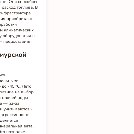
сть. Они способны
 расход топлива. В
 инфраструктура
ния приобретают
зработки
м климатических,
у оборудования в
— предоставить
Амурской
гион
обильными
до -45 °C. Лето
влияние на выбор
 горячей воды
е — из-за
и учитываются:-
 агрессивность
уделяется
инеральная вата,
Это позволяет