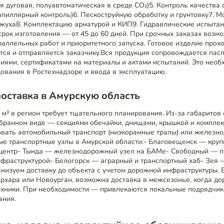
я дуговая, полуавтоматическая в среде CO₂)5. Контроль качества
апиллярный контроль)6. Пескоструйную обработку и грунтовку7. 
ожуха8. Комплектацию арматурой и КИП9. Гидравлические испыта
рок изготовления — от 45 до 60 дней. При срочных заказах возм
раллельных работ и приоритетного запуска. Готовое изделие про
тся и отправляется заказчику.Вся продукция сопровождается пасп
иями, сертификатами на материалы и актами испытаний. Это необ
ования в Ростехнадзоре и ввода в эксплуатацию.
поставка в Амурскую область
м³ в регион требует тщательного планирования. Из-за габаритов
обранном виде — секциями обечайки, днищами, крышкой и комплек
овать автомобильный транспорт (низкорамные тралы) или желез
е транспортные узлы в Амурской области:- Благовещенск — круп
 центр- Тында — железнодорожный узел на БАМе- Свободный —
нфраструктурой- Белогорск — аграрный и транспортный хаб- Зея 
низуем доставку до объекта с учетом дорожной инфраструктуры. 
Архара или Новоурган, возможна доставка в межсезонье, когда до
ехники. При необходимости — привлекаются локальные подрядчик
ания.