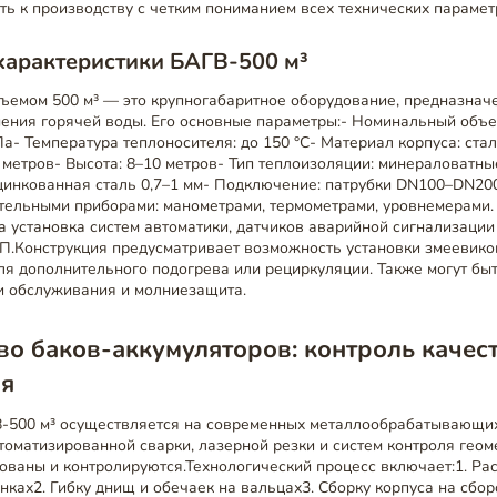
ть к производству с четким пониманием всех технических парамет
характеристики БАГВ-500 м³
бъемом 500 м³ — это крупногабаритное оборудование, предназнач
ения горячей воды. Его основные параметры:- Номинальный объе
Па- Температура теплоносителя: до 150 °C- Материал корпуса: ста
 метров- Высота: 8–10 метров- Тип теплоизоляции: минераловатны
цинкованная сталь 0,7–1 мм- Подключение: патрубки DN100–DN20
тельными приборами: манометрами, термометрами, уровнемерами.
 установка систем автоматики, датчиков аварийной сигнализации
ТП.Конструкция предусматривает возможность установки змеевик
ля дополнительного подогрева или рециркуляции. Также могут бы
и обслуживания и молниезащита.
о баков-аккумуляторов: контроль качест
ия
-500 м³ осуществляется на современных металлообрабатывающих
оматизированной сварки, лазерной резки и систем контроля геом
ованы и контролируются.Технологический процесс включает:1. Ра
нках2. Гибку днищ и обечаек на вальцах3. Сборку корпуса на сбор