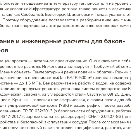
плопотери и поддерживать температуру теплоносителя на уровне 
них условиях.Инфраструктура региона также влияет на логистику
 такие как Свободный, Белогорск, Шимановск и Тында, удалены о
в. Поэтому оборудование поставляется в разборном виде или с м
обства транспортировки автотранспортом или железнодорожными 
ание и инженерные расчеты для баков-
ров
ации проекта — детальное проектирование. Оно включает в себя
прочностные расчеты. Инженеры анализируют:- Требуемый объем 
бления объекта- Температурный режим подачи и обратки- Режим 
подключения к внешним сетямДля БАГВ-500 м³ типичная температ
системе — до 1,6 МПа. Бак рассчитан на работу с водой, не содер
ходимости предусматривается установка систем водоподготовки.
дрическая, сварная, из углеродистой стали Ст3сп или 09Г2С. Дн
ением. Крышка — плоская или сферическая, с люком-лазом для об
дят ультразвуковой контроль (УЗК) и радиографию.Проект разраб
бованиями:- ТР ТС 032/2013 (о безопасности оборудования, работ
4347-2017 (сварные стальные резервуары)- СНиП 2.04.07-86 (тепл
тройства и безопасной эксплуатации сосудов)После согласования
чик получает полный пакет: чертежи, спецификации, расчеты, акты