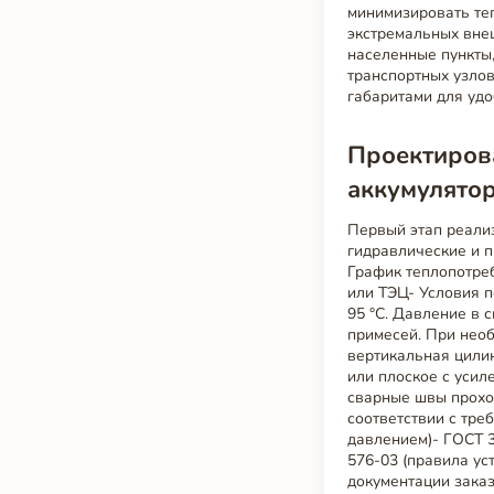
минимизировать те
экстремальных внеш
населенные пункты,
транспортных узло
габаритами для уд
Проектиров
аккумулято
Первый этап реализ
гидравлические и 
График теплопотре
или ТЭЦ- Условия 
95 °C. Давление в 
примесей. При необ
вертикальная цилин
или плоское с усил
сварные швы прохо
соответствии с тре
давлением)- ГОСТ 3
576-03 (правила ус
документации заказ