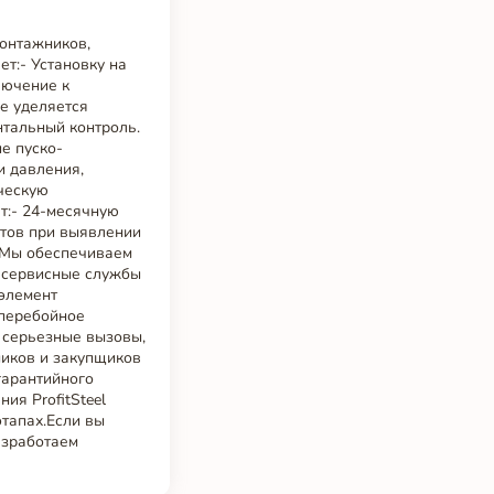
онтажников,
т:- Установку на
лючение к
е уделяется
нтальный контроль.
е пуско-
и давления,
ическую
т:- 24-месячную
стов при выявлении
уМы обеспечиваем
е сервисные службы
 элемент
сперебойное
т серьезные вызовы,
ников и закупщиков
гарантийного
ия ProfitSteel
этапах.Если вы
азработаем