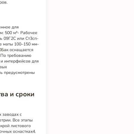
ров.
енное для
м: 500 м³- Рабочее
ль 09Г2С или Ст3сп-
е маты 100–150 мм-
0Бак оснащается
 По требованию
 и интерфейсов для
овых
ть предусмотрены
ва и сроки
 заводах с
етрии. Все этапы
скрой листового
очных оснастках4.