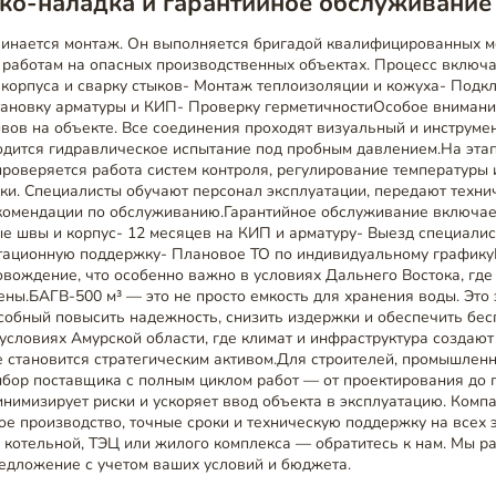
ко-наладка и гарантийное обслуживание
чинается монтаж. Он выполняется бригадой квалифицированных м
работам на опасных производственных объектах. Процесс включае
 корпуса и сварку стыков- Монтаж теплоизоляции и кожуха- Подк
тановку арматуры и КИП- Проверку герметичностиОсобое внимани
вов на объекте. Все соединения проходят визуальный и инструме
одится гидравлическое испытание под пробным давлением.На этап
роверяется работа систем контроля, регулирование температуры 
ки. Специалисты обучают персонал эксплуатации, передают техн
комендации по обслуживанию.Гарантийное обслуживание включае
ые швы и корпус- 12 месяцев на КИП и арматуру- Выезд специали
тационную поддержку- Плановое ТО по индивидуальному график
овождение, что особенно важно в условиях Дальнего Востока, гд
ены.БАГВ-500 м³ — это не просто емкость для хранения воды. Это
особный повысить надежность, снизить издержки и обеспечить бе
условиях Амурской области, где климат и инфраструктура создаю
е становится стратегическим активом.Для строителей, промышлен
ыбор поставщика с полным циклом работ — от проектирования до 
имизирует риски и ускоряет ввод объекта в эксплуатацию. Компан
е производство, точные сроки и техническую поддержку на всех 
 котельной, ТЭЦ или жилого комплекса — обратитесь к нам. Мы р
едложение с учетом ваших условий и бюджета.