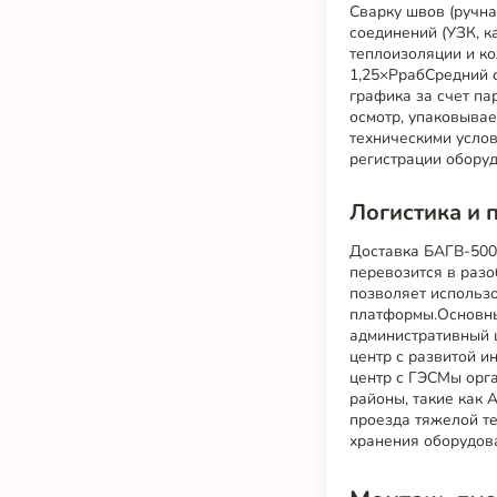
Сварку швов (ручна
соединений (УЗК, к
теплоизоляции и к
1,25×PрабСредний с
графика за счет па
осмотр, упаковывае
техническими услов
регистрации оборуд
Логистика и 
Доставка БАГВ-500 
перевозится в раз
позволяет использ
платформы.Основны
административный
центр с развитой и
центр с ГЭСМы орга
районы, такие как 
проезда тяжелой т
хранения оборудов