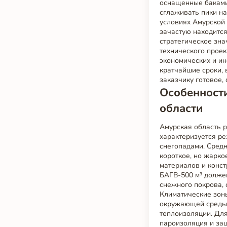
оснащенные баками
сглаживать пики на
условиях Амурской 
зачастую находитс
стратегическое зна
технического проек
экономических и и
кратчайшие сроки,
заказчику готовое
Особенности
области
Амурская область р
характеризуется ре
снегопадами. Средн
короткое, но жарко
материалов и конс
БАГВ-500 м³ должен
снежного покрова, 
Климатические зон
окружающей среды-
теплоизоляции. Для
пароизоляция и за