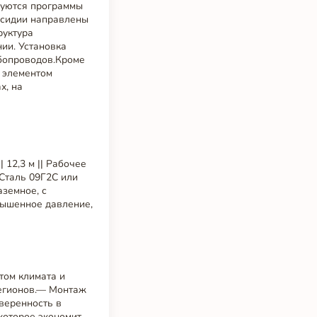
зуются программы
бсидии направлены
руктура
ии. Установка
убопроводов.Кроме
м элементом
х, на
 | 12,3 м || Рабочее
 Сталь 09Г2С или
аземное, с
вышенное давление,
том климата и
регионов.— Монтаж
веренность в
которое экономит