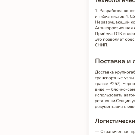
Технологичес
1. Разработка конс
и гибка листов.4. С
Неразрушающий кон
Антикоррозионная о
Приёмка ОТК и офо
Это позволяет обе
СНИП.
Поставка и 
Доставка крупнога
транспортные узлы 
трассе Р257), Черн
виде — блочно-сек
использовать авто
установки.Секции 
документация включ
Логистически
— Ограниченная пр