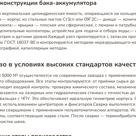
конструкции бака-аккумулятора
о вертикальная цилиндрическая ёмкость, опирающаяся на кольце
:— корпус из стальных листов Ст3сп или 09Г2С;— днище — кониче
роекта;— крышка — плоская или сферическая, с люками и патруб
делительные коллекторы, устройства для подачи и отбора воды;—
трия и датчики уровня.Каждый узел проектируется с запасом про
о ГОСТ 16037-80 и контролируются методами неразрушающего ко
иографией, капиллярным методом.
о в условиях высоких стандартов качес
 5000 М³ осуществляется на современных заводах с применением
о оборудования. Все этапы контролируются: от приёмки сырья до 
ходит входной контроль: проверка химического состава, механиче
езаются на лазерных или гидравлических станках с точностью до
вальцах с ЧПУ. Это обеспечивает идеальную геометрию корпуса. 
 с использованием центраторов и фиксаторов.Сварка выполняется
и сварщиками с применением полуавтоматических аппаратов. И
лы, соответствующие марке стали. После сварки — термообработк
чистка швов.