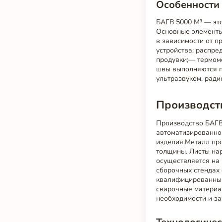
Особенности 
БАГВ 5000 М³ — эт
Основные элементы
в зависимости от п
устройства: распре
продувки;— термоме
швы выполняются п
ультразвуком, рад
Производств
Производство БАГВ
автоматизированног
изделия.Металл про
толщины. Листы нар
осуществляется на 
сборочных стендах
квалифицированным
сварочные материа
необходимости и за