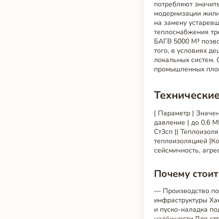
потребляют значит
модернизации жили
на замену устарев
теплоснабжения тре
БАГВ 5000 М³ позв
того, в условиях д
локальных систем. 
промышленных пло
Технические
| Параметр | Значени
давление | до 0,6 М
Ст3сп || Теплоизоля
теплоизоляцией |К
сейсмичность, агре
Почему стоит
— Производство по
инфраструктуры Ха
и пуско-наладка п
надёжности.Для ст