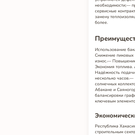
необходимости;— п
сервисные контрак
замену теплоизоля
более.
Преимущест
Использование бак
Снижение пиковых н
износ.— Повышение
Экономия топлива. 
Надёжность подачи 
несколько часов.—
солнечных коллекто
Абакане и Саяногор
балансировки графи
ключевым элементо
Экономически
Республика Хакаси
строительным сект