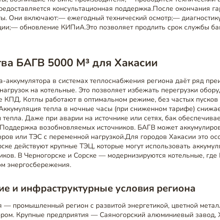
редоставляется консультационная поддержка.После окончания га
ты. Они включают:— ежегодный технический осмотр;— диагностик
ции;— обновление КИПиА.Это позволяет продлить срок службы бак
ва БАГВ 5000 М³ для Хакасии
а-аккумулятора в системах теплоснабжения региона даёт ряд пр
агрузок на котельные. Это позволяет избежать перегрузки обору
 КПД. Котлы работают в оптимальном режиме, без частых пусков 
Аккумуляция тепла в ночные часы (при сниженном тарифе) снижа
тепла. Даже при аварии на источнике или сетях, бак обеспечивае
 Поддержка возобновляемых источников. БАГВ может аккумулиров
ров или ТЭС с переменной нагрузкой.Для городов Хакасии это ос
ске действуют крупные ТЭЦ, которые могут использовать аккумул
ков. В Черногорске и Сорске — модернизируются котельные, где
м энергосбережения.
е и инфраструктурные условия региона
я — промышленный регион с развитой энергетикой, цветной метал
ором. Крупные предприятия — Саяногорский алюминиевый завод,