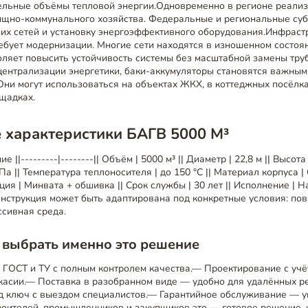
ельные объёмы тепловой энергии.Одновременно в регионе реали
щно-коммунального хозяйства. Федеральные и региональные су
ших сетей и установку энергоэффективного оборудования.Инфраст
бует модернизации. Многие сети находятся в изношенном состоян
оляет повысить устойчивость системы без масштабной замены тр
ецентрализации энергетики, баки-аккумуляторы становятся важны
Они могут использоваться на объектах ЖКХ, в коттеджных посёлка
щадках.
 характеристики БАГВ 5000 М³
е ||---------|--------|| Объём | 5000 м³ || Диаметр | 22,8 м || Высота
Па || Температура теплоносителя | до 150 °C || Материал корпуса |
ция | Минвата + обшивка || Срок службы | 30 лет || Исполнение | Н
онструкция может быть адаптирована под конкретные условия: по
ссивная среда.
 выбрать именно это решение
 ГОСТ и ТУ с полным контролем качества.— Проектирование с учё
касии.— Поставка в разобранном виде — удобно для удалённых 
од ключ с выездом специалистов.— Гарантийное обслуживание — у
роителей, промышленников и закупщиков это — готовое решение, 