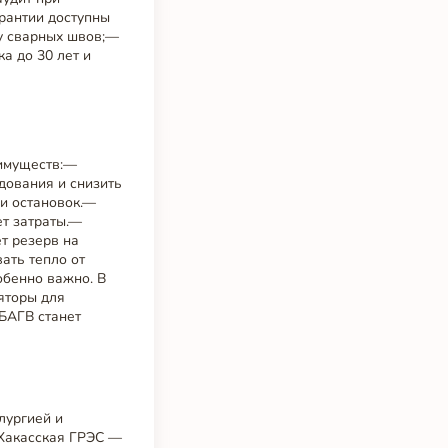
рантии доступны
у сварных швов;—
а до 30 лет и
еимуществ:—
дования и снизить
и остановок.—
ет затраты.—
т резерв на
ать тепло от
обенно важно. В
яторы для
 БАГВ станет
лургией и
 Хакасская ГРЭС —