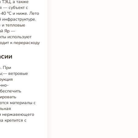
 ТЭЦ, а также
я — субъект с
40 °C и ниже. Лето
 инфраструктуре.
е и тепловые
ый Яр —
кты используют
одит к перерасходу
асии
. При
ы;— ветровые
рукция
нно-
обеспечить
зировать
ются материалы с
льная
ли нержавеющего
а крепится с