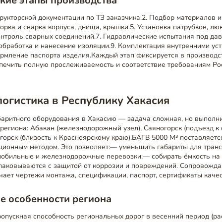
кие этапы производства
трукторской документации по ТЗ заказчика.2. Подбор материалов и
борка и сварка корпуса, днища, крышки.5. Установка патрубков, люк
троль сварных соединений.7. Гидравлические испытания под дав
бработка и нанесение изоляции.9. Комплектация внутренними уст
рмление паспорта изделия.Каждый этап фиксируется в производс
спечить полную прослеживаемость и соответствие требованиям Ро
логистика в Республику Хакасия
баритного оборудования в Хакасию — задача сложная, но выполн
региона: Абакан (железнодорожный узел), Саяногорск (подъезд 
огорск (близость к Красноярскому краю).БАГВ 5000 М³ поставляет
ционным методом. Это позволяет:— уменьшить габариты для тран
мобильные и железнодорожные перевозки;— собирать ёмкость на
упаковываются с защитой от коррозии и повреждений. Сопровож
ает чертежи монтажа, спецификации, паспорт, сертификаты качес
е особенности региона
опускная способность региональных дорог в весенний период (ра