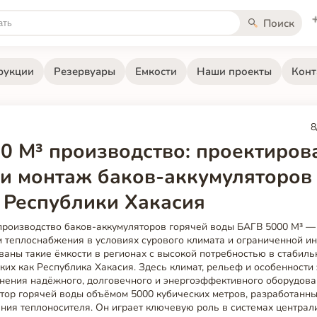
Поиск
рукции
Резервуары
Емкости
Наши проекты
Конт
8
0 М³ производство: проектиров
 и монтаж баков-аккумуляторов
 Республики Хакасия
производство баков-аккумуляторов горячей воды БАГВ 5000 М³ —
 теплоснабжения в условиях сурового климата и ограниченной и
аны такие ёмкости в регионах с высокой потребностью в стабил
ких как Республика Хакасия. Здесь климат, рельеф и особенности
енения надёжного, долговечного и энергоэффективного оборудов
тор горячей воды объёмом 5000 кубических метров, разработанн
ния теплоносителя. Он играет ключевую роль в системах централ