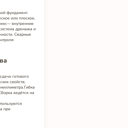
вой фундамент.
ское или плоское,
ками;— внутренние
 система дренажа и
чности. Сварные
нтроля:
тва
сдачи готового
ских свойств,
 миллиметра.Гибка
Сборка ведётся на
спользуются
а при