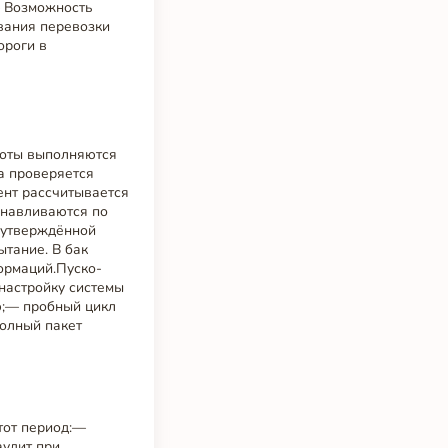
— Возможность
вания перевозки
ороги в
боты выполняются
а проверяется
ент рассчитывается
анавливаются по
о утверждённой
ытание. В бак
ормаций.Пуско-
настройку системы
ю;— пробный цикл
полный пакет
этот период:—
аудит при