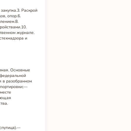
 закупка.3. Раскрой
ов, опор.6.
лением.8.
ройствами.10.
твенном журнале.
стехнадзора и
имая. Основные
к федеральной
ся в разобранном
спортировки;—
 месте
дающая
тва.
спутица).—