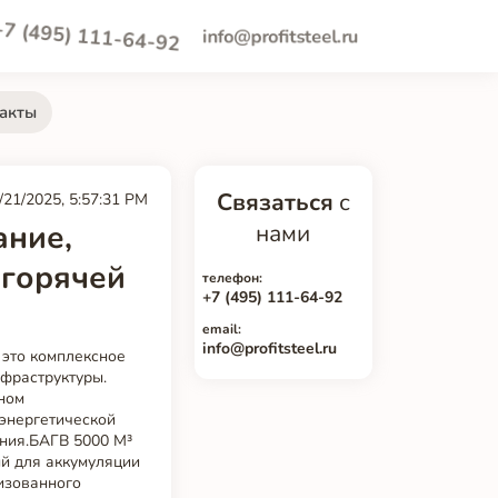
+7 (495) 111-64-92
info@profitsteel.ru
акты
Связаться
с
/21/2025, 5:57:31 PM
ание,
нами
 горячей
телефон:
+7 (495) 111-64-92
email:
info@profitsteel.ru
 это комплексное
нфраструктуры.
ьном
 энергетической
ания.БАГВ 5000 М³
ый для аккумуляции
изованного