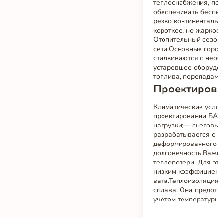
теплоснабжения, п
обеспечивать бесп
резко континенталь
короткое, но жарко
Отопительный сезон
сети.Основные горо
сталкиваются с не
устаревшее оборудо
топлива, перепада
Проектирова
Климатические усл
проектировании БА
нагрузки;— снегов
разрабатывается с
деформированного с
долговечность.Важн
теплопотери. Для э
низким коэффициен
вата.Теплоизоляци
сплава. Она предо
учётом температур