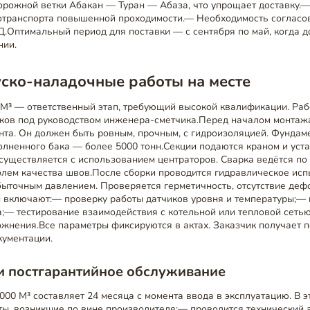
рожной ветки Абакан — Туран — Абаза, что упрощает доставку.
отранспорта повышенной проходимости.— Необходимость согласо
.Оптимальный период для поставки — с сентября по май, когда д
нии.
ско-наладочные работы на месте
М³ — ответственный этап, требующий высокой квалификации. Ра
ков под руководством инженера-сметчика.Перед началом монтаж
нта. Он должен быть ровным, прочным, с гидроизоляцией. Фундам
олненного бака — более 5000 тонн.Секции подаются краном и уст
существляется с использованием центраторов. Сварка ведётся п
олем качества швов.После сборки проводится гидравлическое исп
быточным давлением. Проверяется герметичность, отсутствие деф
 включают:— проверку работы датчиков уровня и температуры;— 
а;— тестирование взаимодействия с котельной или тепловой сеть
жнения.Все параметры фиксируются в актах. Заказчик получает 
кументации.
и постгарантийное обслуживание
000 М³ составляет 24 месяца с момента ввода в эксплуатацию. В 
ы, возникшие по вине производителя;— проводится технический 