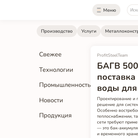
Меню
Производство
Услуги
Металлоконст
Свежее
ProfitSteelTeam
БАГВ 500
Технологии
поставка
Промышленность
воды для
Проектирование и 
Новости
решение для систем
Особенно востребов
Продукция
теплоснабжении, та
сети требуют прим
— это бак-аккумуля
и временного хране