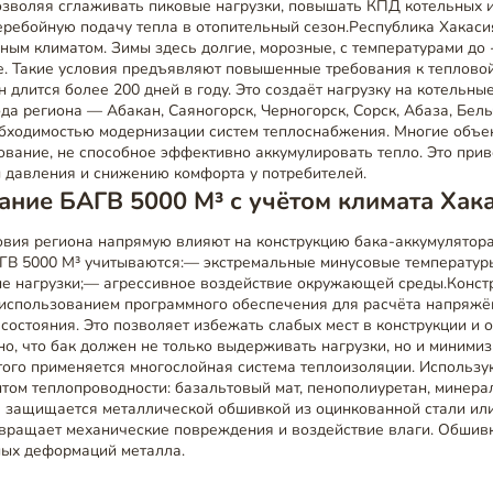
озволяя сглаживать пиковые нагрузки, повышать КПД котельных и
еребойную подачу тепла в отопительный сезон.Республика Хакаси
ным климатом. Зимы здесь долгие, морозные, с температурами до -
е. Такие условия предъявляют повышенные требования к тепловой
 длится более 200 дней в году. Это создаёт нагрузку на котельны
да региона — Абакан, Саяногорск, Черногорск, Сорск, Абаза, Бел
обходимостью модернизации систем теплоснабжения. Многие объе
вание, не способное эффективно аккумулировать тепло. Это прив
м давления и снижению комфорта у потребителей.
ние БАГВ 5000 М³ с учётом климата Хак
овия региона напрямую влияют на конструкцию бака-аккумулятора
ГВ 5000 М³ учитываются:— экстремальные минусовые температур
ые нагрузки;— агрессивное воздействие окружающей среды.Конст
 использованием программного обеспечения для расчёта напряжё
остояния. Это позволяет избежать слабых мест в конструкции и 
о, что бак должен не только выдерживать нагрузки, но и миними
того применяется многослойная система теплоизоляции. Использу
том теплопроводности: базальтовый мат, пенополиуретан, минера
я защищается металлической обшивкой из оцинкованной стали и
твращает механические повреждения и воздействие влаги. Обшивк
ных деформаций металла.