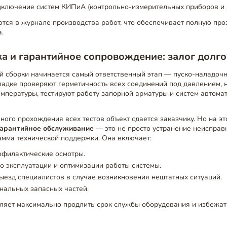
дключение систем КИПиА (контрольно-измерительных приборов и 
тся в журнале производства работ, что обеспечивает полную про
.
а и гарантийное сопровождение: залог долг
й сборки начинается самый ответственный этап — пуско-наладочн
ладке проверяют герметичность всех соединений под давлением, 
емпературы, тестируют работу запорной арматуры и систем автома
ного прохождения всех тестов объект сдается заказчику. Но на э
Гарантийное обслуживание
— это не просто устранение неисправн
амма технической поддержки. Она включает:
офилактические осмотры.
о эксплуатации и оптимизации работы системы.
езд специалистов в случае возникновения нештатных ситуаций.
нальных запасных частей.
оляет максимально продлить срок службы оборудования и избежа