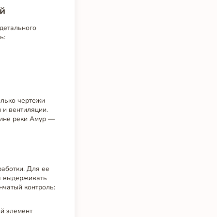
ий
 детального
ь:
олько чертежи
 и вентиляции.
лине реки Амур —
аботки. Для ее
ая выдерживать
нчатый контроль:
ый элемент