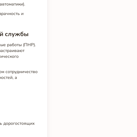
автоматики).
зрачность и
ой службы
ые работы (ПНР).
настраивают
тического
том сотрудничество
остей, а
ть дорогостоящих