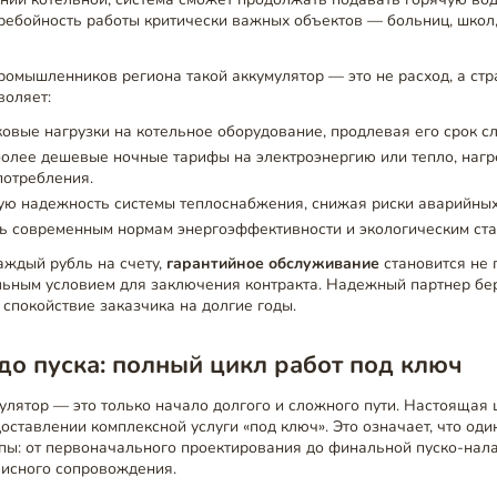
ребойность работы критически важных объектов — больниц, шко
ромышленников региона такой аккумулятор — это не расход, а стр
воляет:
овые нагрузки на котельное оборудование, продлевая его срок с
олее дешевые ночные тарифы на электроэнергию или тепло, нагр
потребления.
ю надежность системы теплоснабжения, снижая риски аварийных
ь современным нормам энергоэффективности и экологическим ста
каждый рубль на счету,
гарантийное обслуживание
становится не 
льным условием для заключения контракта. Надежный партнер бер
 спокойствие заказчика на долгие годы.
до пуска: полный цикл работ под ключ
улятор — это только начало долгого и сложного пути. Настоящая 
оставлении комплексной услуги «под ключ». Это означает, что од
апы: от первоначального проектирования до финальной пуско-нал
исного сопровождения.