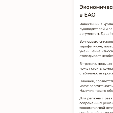
Экономическ
в ЕАО
Инвестиции в круп
руководителей и з
аргументом. Давайт
Во-первых, снижени
тарифы ниже, позво
уменьшение износа 
откладывает необхо
В-третьих, повышен
может стоить компа
стабильность произ
Наконец, соответс
могут рассчитывать
Наличие такого об
Для региона с разв
современных решен
экономической неза
устойчивой и эконо