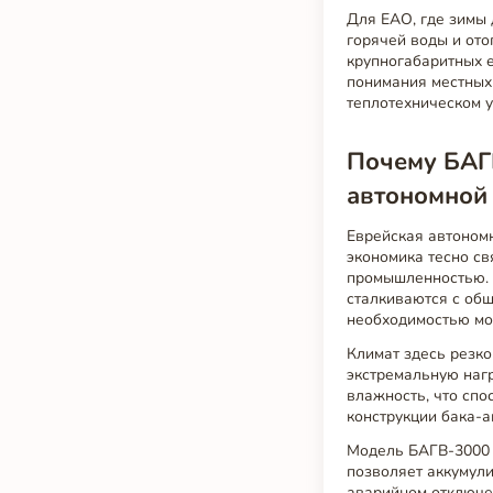
Для ЕАО, где зимы 
горячей воды и ото
крупногабаритных е
понимания местных 
теплотехническом у
Почему БАГ
автономной
Еврейская автоном
экономика тесно с
промышленностью. 
сталкиваются с об
необходимостью мо
Климат здесь резко
экстремальную наг
влажность, что спо
конструкции бака-а
Модель БАГВ-3000 м
позволяет аккумули
аварийном отключе