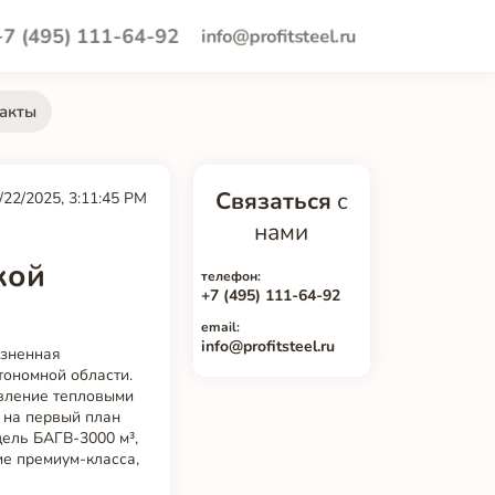
+7 (495) 111-64-92
info@profitsteel.ru
акты
Связаться
с
/22/2025, 3:11:45 PM
нами
кой
телефон:
+7 (495) 111-64-92
email:
info@profitsteel.ru
изненная
ономной области.
авление тепловыми
 на первый план
ель БАГВ-3000 м³,
е премиум-класса,