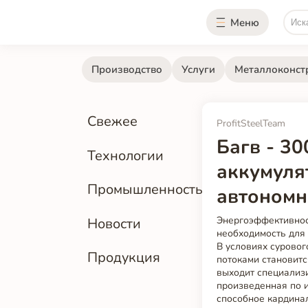
Меню
Производство
Услуги
Металлоконст
Свежее
ProfitSteelTeam
Багв - 30
Технологии
аккумуля
Промышленность
автономн
Энергоэффективнос
Новости
необходимость для
В условиях суровог
Продукция
потоками становит
выходит специализ
произведенная по 
способное кардинал