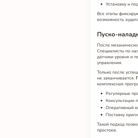
Установку и по
Все этапы фиксирую
возможность аудита
Пуско-наладк
После механическо
Специалисты по на
датчики уровня и т
управления.
Только после успеш
не заканчивается.
комплексная прогр
Регулярные пр
Консультации п
Оперативный вы
Поставку ориги
Такой подход позв
простоев.