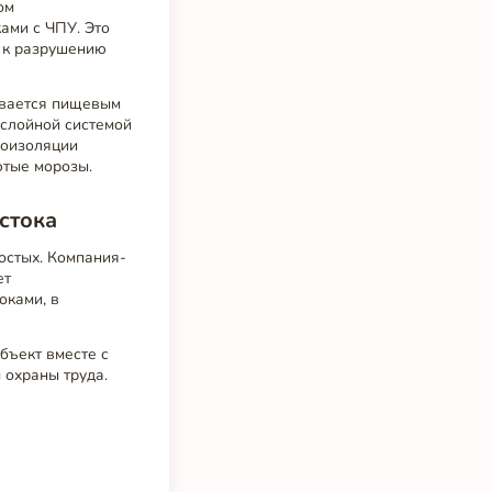
ом
ами с ЧПУ. Это
и к разрушению
ывается пищевым
ослойной системой
лоизоляции
ютые морозы.
стока
остых. Компания-
ет
оками, в
бъект вместе с
 охраны труда.