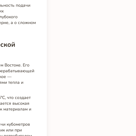
льность подачи
их
глубокого
ерне, а о сложном
йской
м Востоке. Его
перерабатывающей
кое —
ями тепла и
°C, что создает
дается высокая
 к материалам и
ячи кубометров
пик или при
у потребителям,