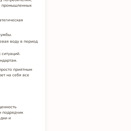
л, промышленных
атегическая
лужбы.
евая воду в период
 ситуаций.
ндартам.
просто приятным
ет на себя все
ценность
ин подрядчик
адки и