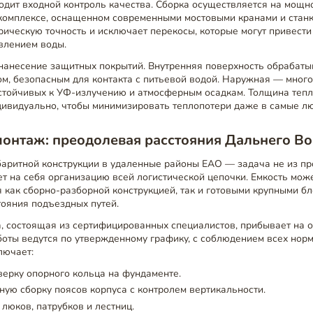
одит входной контроль качества. Сборка осуществляется на мощн
комплексе, оснащенном современными мостовыми кранами и станк
рическую точность и исключает перекосы, которые могут привест
влением воды.
нанесение защитных покрытий. Внутренняя поверхность обрабат
ом, безопасным для контакта с питьевой водой. Наружная — мног
 устойчивых к УФ-излучению и атмосферным осадкам. Толщина теп
дивидуально, чтобы минимизировать теплопотери даже в самые л
монтаж: преодолевая расстояния Дальнего Во
баритной конструкции в удаленные районы ЕАО — задача не из пр
т на себя организацию всей логистической цепочки. Емкость мож
 как сборно-разборной конструкцией, так и готовыми крупными бл
тояния подъездных путей.
, состоящая из сертифицированных специалистов, прибывает на о
оты ведутся по утвержденному графику, с соблюдением всех норм
лючает:
верку опорного кольца на фундаменте.
ую сборку поясов корпуса с контролем вертикальности.
люков, патрубков и лестниц.