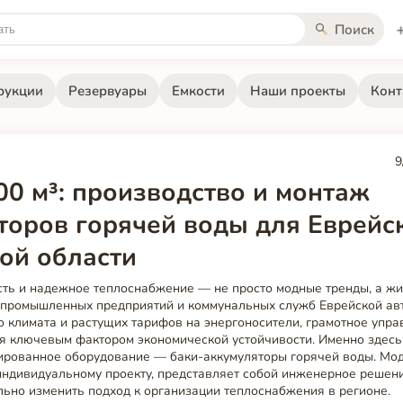
Поиск
рукции
Резервуары
Емкости
Наши проекты
Конт
9
00 м³: производство и монтаж
торов горячей воды для Еврейс
ой области
ть и надежное теплоснабжение — не просто модные тренды, а ж
 промышленных предприятий и коммунальных служб Еврейской авт
о климата и растущих тарифов на энергоносители, грамотное упр
ся ключевым фактором экономической устойчивости. Именно здесь
ированное оборудование — баки-аккумуляторы горячей воды. Мод
индивидуальному проекту, представляет собой инженерное решени
ьно изменить подход к организации теплоснабжения в регионе.