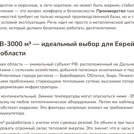
долгие и морозные, а лето короткое, но может быть жарким, стаби
пления — это вопрос комфорта и безопасности.
Производство
так
мкостей требует не только мощной производственной базы, но и 
условий эксплуатации. Речь идет не просто о металлической цист
зле, который должен безотказно работать десятилетиями.
В-3000 м³ — идеальный выбор для Евре
 области
ная область — уникальный субъект РФ, расположенный на Дальне
вязана с сельским хозяйством, добычей полезных ископаемых и 
Ключевые города региона — Биробиджан, Облучье, Бира, Ленинс
щими проблемами: стареющими тепловыми сетями, высокими потер
дернизации инфраструктуры.
 континентальный. Зимние температуры могут опускаться ниже -35
рузку на любое теплотехническое оборудование. Летом же наблю
собствует коррозии. Эти факторы напрямую влияют на требования
ккумулятора.
³ разработана с учетом этих суровых реалий. Ее объем в три тыс
ровать огромный запас тепловой энергии. Это значит, что в часы 
нии котельной, система сможет продолжать подавать горячую вод