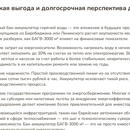
ая выгода и долгосрочная перспектива 
ный бак-аккумулятор горячей воды — это вложение в будущее пре
акупщиков из Биробиджана или Ленинского расчет окупаемости я
е разберем, как БАГВ-3000 м³ влияет на финансовые показатели.
е затрат на энергоносители. Возможность нагревать воду в ночно
ляет экономить до 30% на счетах за тепло или электроэнергию. В
котлов и насосов за счет работы в более стабильном, некритичес
димость в их капитальном ремонте или замене на годы.
ие надежности. Простой производственной линии из-за отсутстви
нии сотни тысяч рублей в час. Аккумулятор исключает такой риск
водственного процесса.
твие государственным программам по энергосбережению. Многие 
 на субсидии или налоговые льготы за внедрение энергоэффектив
орудования делает компанию более привлекательной для инвестор
ивающейся инфраструктурой, таким как Еврейская автономная об
ий в сфере теплоснабжения — это шаг к технологическому сувере
висимости. Бак-аккумулятор БАГВ-3000 м³ — это не просто емкость
мически выгодной энергосистемы.