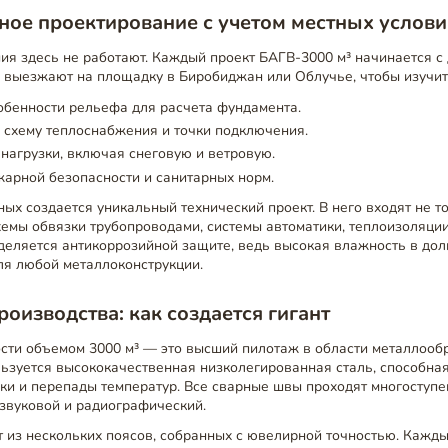
ое проектирование с учетом местных услов
я здесь не работают. Каждый проект БАГВ-3000 м³ начинается с
 выезжают на площадку в Биробиджан или Облучье, чтобы изучит
собенности рельефа для расчета фундамента.
схему теплоснабжения и точки подключения.
нагрузки, включая снеговую и ветровую.
арной безопасности и санитарных норм.
ных создается уникальный технический проект. В него входят не т
схемы обвязки трубопроводами, системы автоматики, теплоизоляции
деляется антикоррозийной защите, ведь высокая влажность в до
ля любой металлоконструкции.
роизводства: как создается гигант
сти объемом 3000 м³ — это высший пилотаж в области металлообр
льзуется высококачественная низколегированная сталь, способн
ки и перепады температур. Все сварные швы проходят многоступе
звуковой и радиографический.
т из нескольких поясов, собранных с ювелирной точностью. Кажд