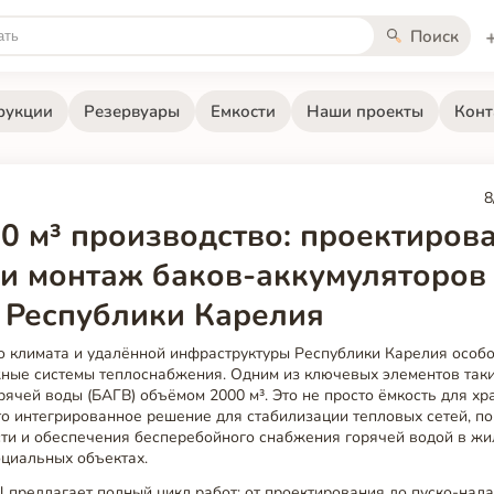
Поиск
рукции
Резервуары
Емкости
Наши проекты
Конт
8
0 м³ производство: проектирова
 и монтаж баков-аккумуляторов
 Республики Карелия
го климата и удалённой инфраструктуры Республики Карелия особ
ные системы теплоснабжения. Одним из ключевых элементов таки
рячей воды (БАГВ) объёмом 2000 м³. Это не просто ёмкость для х
то интегрированное решение для стабилизации тепловых сетей, 
ти и обеспечения бесперебойного снабжения горячей водой в жи
циальных объектах.
el предлагает полный цикл работ: от проектирования до пуско-нал