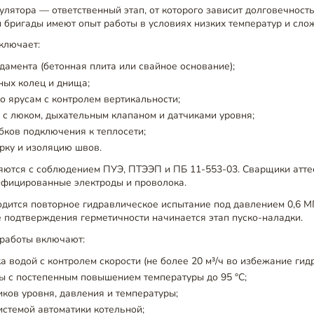
лятора — ответственный этап, от которого зависит долговечность
 бригады имеют опыт работы в условиях низких температур и сло
ключает:
дамента (бетонная плита или свайное основание);
ных колец и днища;
по ярусам с контролем вертикальности;
с люком, дыхательным клапаном и датчиками уровня;
бков подключения к теплосети;
рку и изоляцию швов.
яются с соблюдением ПУЭ, ПТЭЭП и ПБ 11-553-03. Сварщики атт
ифицированные электроды и проволока.
одится повторное гидравлическое испытание под давлением 0,6 М
е подтверждения герметичности начинается этап пуско-наладки.
работы включают:
а водой с контролем скорости (не более 20 м³/ч во избежание гид
ы с постепенным повышением температуры до 95 °C;
иков уровня, давления и температуры;
истемой автоматики котельной;