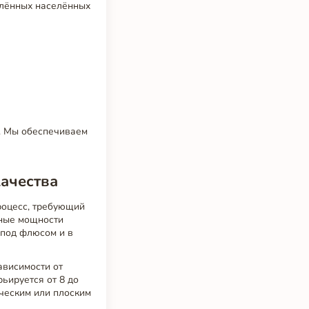
алённых населённых
и. Мы обеспечиваем
качества
роцесс, требующий
нные мощности
 под флюсом и в
ависимости от
ьируется от 8 до
ическим или плоским