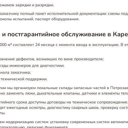
ежимов зарядки и разрядки.
заказчику полный пакет исполнительной документации: схемы под
токолы испытаний, паспорт оборудования.
 и постгарантийное обслуживание в Кар
000 м³ составляет 24 месяца с момента ввода в эксплуатацию. В э
ранение дефектов, возникших по вине производителя;
езды инженеров для диагностики;
нала заказчика;
 технической поддержки.
лии мы организуем локальные склады запасных частей в Петрозав
но заменять люки, дыхательные клапаны, датчики и элементы теп
нтийного срока доступны договоры на техническое сопровождение
ят ежегодные осмотры, диагностику сварных швов, проверку сост
ты.
ем модернизацию систем: установку современных систем автомати
плоизоляцию, ревизию фундамента.