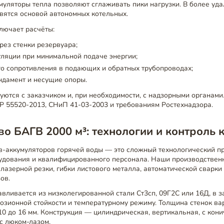
муляторы тепла позволяют сглаживать пики нагрузки. В более уд
вятся основой автономных котельных.
лючает расчёты:
рез стенки резервуара;
ляции при минимальной подаче энергии;
о сопротивления в подающих и обратных трубопроводах;
ндамент и несущие опоры.
уются с заказчиком и, при необходимости, с надзорными органам
Р 55520-2013, СНиП 41-03-2003 и требованиям Ростехнадзора.
о БАГВ 2000 м³: технологии и контроль 
в-аккумуляторов горячей воды — это сложный технологический п
удования и квалифицированного персонала. Наши производстве
азерной резки, гибки листового металла, автоматической сварки
ов.
авливается из низколегированной стали Ст3сп, 09Г2С или 16Д, в з
озионной стойкости и температурному режиму. Толщина стенок вар
10 до 16 мм. Конструкция — цилиндрическая, вертикальная, с кон
с люком-лазом.