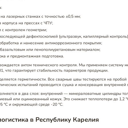
:
 на лазерных станках с точностью ±0,5 мм;
в корпуса на прессах с ЧПУ;
и с контролем геометрии;
последующей дефектоскопией (ультразвук, капиллярный контроль)
обработка и нанесение антикоррозионного покрытия;
 базальтовым или пенополиуретановым материалом;
ка и предмонтажная подготовка.
вождается актом технического контроля. Мы применяем систему 
01, что гарантирует стабильность параметров продукции.
еляется герметичности. Все сварные швы тестируются на пробой 
ических испытаний проводится сушка и консервация внутренней 
олняется в два слоя: внутренний — минераловатные цилиндры то
вый или оцинкованный кожух. Это снижает теплопотери до 1,2 °C
5 °C и окружающей среде -20 °C.
логистика в Республику Карелия