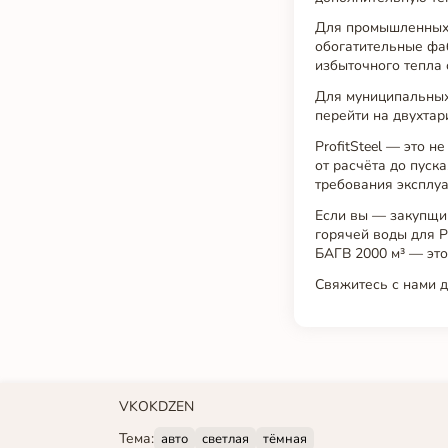
Для промышленных 
обогатительные фаб
избыточного тепла 
Для муниципальных
перейти на двухтар
ProfitSteel — это 
от расчёта до пуск
требования эксплуа
Если вы — закупщи
горячей воды для 
БАГВ 2000 м³ — это
Свяжитесь с нами 
VK
OK
DZEN
Тема:
авто
светлая
тёмная