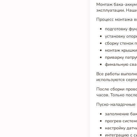
Монтаж бака-аккуму
эксплуатации. Наши
Процесс монтажа в
подготовку фун
установку опор
сборку стенок 
монтаж крышки 
приварку патру
финальную сва
Все работы выполн
используются серт
После сборки пров
часов. Только посл
Пуско-наладочные 
заполнение бак
прогрев систем
настройку датч
интеграцию с с