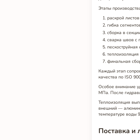
Этапы производства
раскрой листов
гибка сегменто
сборка в секци
сварка швов с 
пескоструйная 
теплоизоляция
финальная сбор
Каждый этап сопро
качества по ISO 90
Особое внимание уд
МПа. После гидравл
Теплоизоляция вып
внешний — алюминие
температуре воды 9
Поставка и 