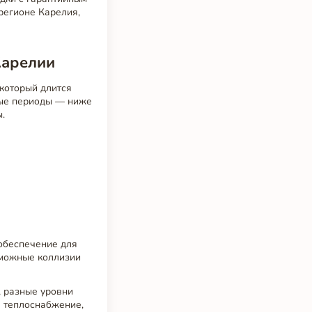
регионе Карелия,
Карелии
который длится
ьные периоды — ниже
.
обеспечение для
озможные коллизии
, разные уровни
е теплоснабжение,