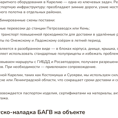
баритного оборудования в Карелию — одна из ключевых задач. Ре
портную инфраструктуру: преобладают зимние дороги, узкие мост
ого полотна в отдельных районах.
бинированные схемы поставки:
ые перевозки до станции Петрозаводск или Кемь;
 транспорт повышенной проходимости для доставки в удалённые 
ты по Онежскому и Ладожскому озёрам в летний период.
вляется в разобранном виде — в блоках корпуса, днище, крышка, 
оляет использовать стандартные полуприцепы и избежать проблем
овываем маршруты с ГИБДД и Росавтодором, получаем разрешени
ов. При необходимости — привлекаем сопровождение.
ной Карелии, таких как Костомукша и Суоярви, мы используем ск
ке или Ленинградской области, что сокращает сроки доставки и 
ровождается паспортом изделия, сертификатами на материалы, ак
тажа.
ско-наладка БАГВ на объекте