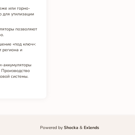
еже или горно-
р для утилизации
уляторы позволяют
о.
шение «под ключ»:
т региона и
и-аккумуляторы
. Производство
овой системы.
Powered by
Shocka
&
Exlends