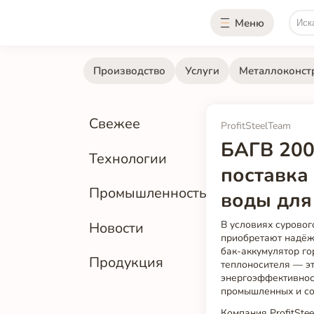
Меню
Производство
Услуги
Металлоконст
Свежее
ProfitSteelTeam
БАГВ 200
Технологии
поставка
Промышленность
воды для
В условиях сурово
Новости
приобретают надёж
бак-аккумулятор го
Продукция
теплоносителя — э
энергоэффективнос
промышленных и со
Компания ProfitSte