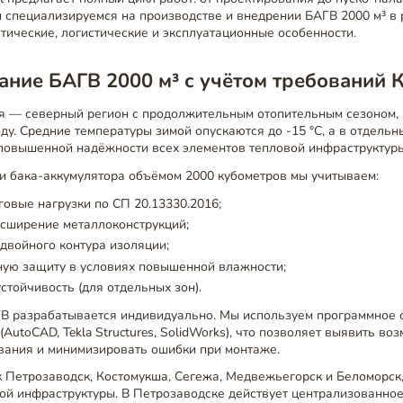
 специализируемся на производстве и внедрении БАГВ 2000 м³ в 
тические, логистические и эксплуатационные особенности.
ние БАГВ 2000 м³ с учётом требований 
я — северный регион с продолжительным отопительным сезоном, 
оду. Средние температуры зимой опускаются до -15 °C, а в отдел
т повышенной надёжности всех элементов тепловой инфраструктуры
и бака-аккумулятора объёмом 2000 кубометров мы учитываем:
говые нагрузки по СП 20.13330.2016;
асширение металлоконструкций;
двойного контура изоляции;
ную защиту в условиях повышенной влажности;
стойчивость (для отдельных зон).
В разрабатывается индивидуально. Мы используем программное 
AutoCAD, Tekla Structures, SolidWorks), что позволяет выявить в
ования и минимизировать ошибки при монтаже.
ак Петрозаводск, Костомукша, Сегежа, Медвежьегорск и Беломорск
ой инфраструктуры. В Петрозаводске действует централизованно