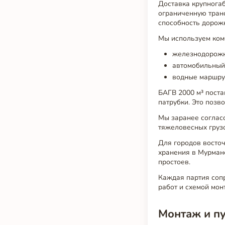
Доставка крупнога
ограниченную транс
способность дорожн
Мы используем ком
железнодорожн
автомобильный
водные маршру
БАГВ 2000 м³ поста
патрубки. Это позв
Мы заранее соглас
тяжеловесных груз
Для городов восточ
хранения в Мурманс
простоев.
Каждая партия соп
работ и схемой мон
Монтаж и пу