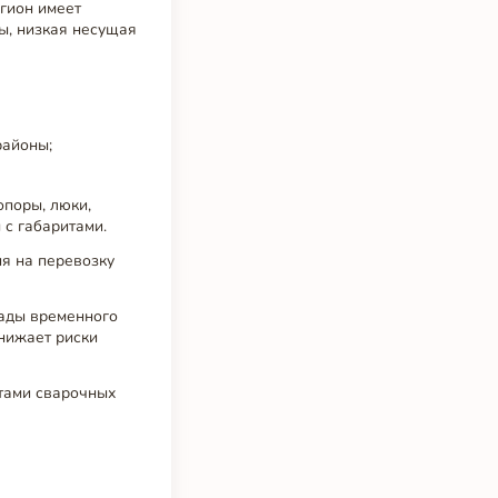
гион имеет
ы, низкая несущая
районы;
опоры, люки,
 с габаритами.
я на перевозку
лады временного
снижает риски
тами сварочных