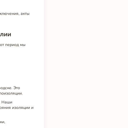
ключения, акты
елии
тот период мы
одске. Это
лоизоляции.
. Наши
ояния изоляции и
ки,