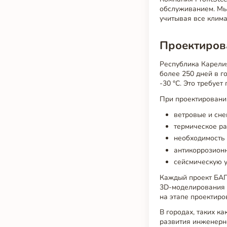
обслуживанием. Мы
учитывая все клима
Проектирова
Республика Карели
более 250 дней в г
-30 °C. Это требуе
При проектировани
ветровые и сне
термическое р
необходимость 
антикоррозион
сейсмическую у
Каждый проект БАГ
3D-моделирования (
на этапе проектир
В городах, таких к
развития инженерн