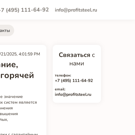
+7 (495) 111-64-92
info@profitsteel.ru
акты
Связаться
с
/21/2025, 4:01:59 PM
ние,
нами
 горячей
телефон:
+7 (495) 111-64-92
email:
info@profitsteel.ru
ое значение
х систем является
ранения
повышения
лых,
адки с гарантийным