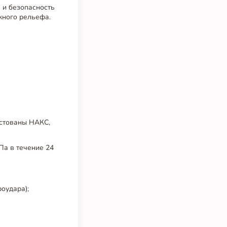
 и безопасность
жного рельефа.
естованы НАКС,
Па в течение 24
роудара);