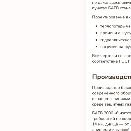
но даже здесь акку
пунктах БАГВ стано
Проектирование вк
теплопотерь че
времени аккуму
гидравлическог
нагрузки на фу
Все чертежи соглас
соответствие ГОСТ 
Производств
Производство бако
современного обор
оснащены линиями л
среде защитных газ
БАГВ 2000 м³ изгот
требований по корр
14 мм, днища — от 
днищем и крышкой 