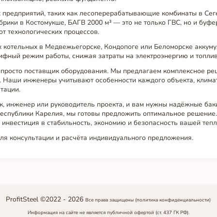
предприятий, таких как лесоперерабатывающие комбинаты в Сег
рики в Костомукше, БАГВ 2000 м³ — это не только ГВС, но и буфе
от технологических процессов.
 котельных в Медвежьегорске, Кондопоге или Беломорске аккум
ифный режим работы, снижая затраты на электроэнергию и топлив
не просто поставщик оборудования. Мы предлагаем комплексное ре
а. Наши инженеры учитывают особенности каждого объекта, клима
тации.
к, инженер или руководитель проекта, и вам нужны надёжные бак
Республики Карелия, мы готовы предложить оптимальное решение
 инвестиция в стабильность, экономию и безопасность вашей тепл
для консультации и расчёта индивидуального предложения.
ProfitSteel ©2022 -
2026
Все права защищены
(политика конфиденциальности)
Информация на сайте не является публичной офертой (ст. 437 ГК РФ).