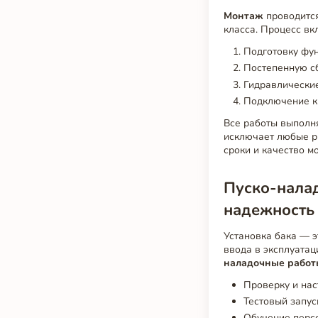
Монтаж
проводится
класса. Процесс вк
Подготовку фун
Постепенную сб
Гидравлические
Подключение к
Все работы выполня
исключает любые р
сроки и качество м
Пуско-налад
надежность
Установка бака — э
ввода в эксплуата
наладочные работ
Проверку и нас
Тестовый запус
Обучение персо