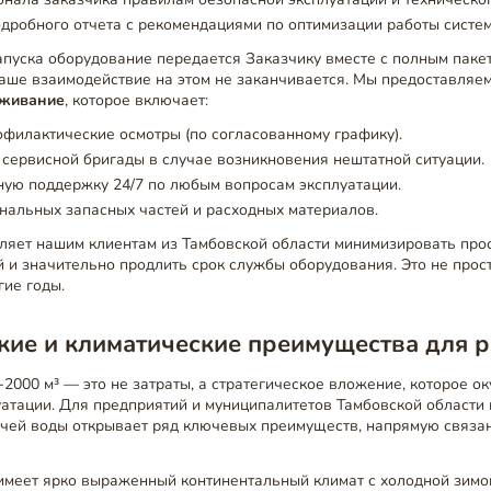
дробного отчета с рекомендациями по оптимизации работы систе
апуска оборудование передается Заказчику вместе с полным паке
наше взаимодействие на этом не заканчивается. Мы предоставляе
уживание
, которое включает:
филактические осмотры (по согласованному графику).
сервисной бригады в случае возникновения нештатной ситуации.
ую поддержку 24/7 по любым вопросам эксплуатации.
нальных запасных частей и расходных материалов.
ляет нашим клиентам из Тамбовской области минимизировать про
 и значительно продлить срок службы оборудования. Это не прос
гие годы.
кие и климатические преимущества для р
2000 м³ — это не затраты, а стратегическое вложение, которое ок
уатации. Для предприятий и муниципалитетов Тамбовской области
ячей воды открывает ряд ключевых преимуществ, напрямую связа
имеет ярко выраженный континентальный климат с холодной зимой