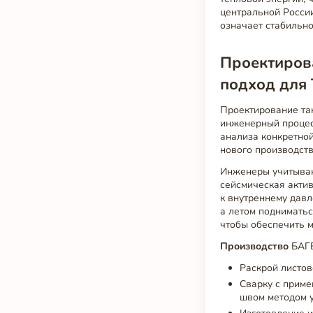
центральной России
означает стабильно
Проектиров
подход для 
Проектирование так
инженерный процес
анализа конкретной
нового производств
Инженеры учитывают
сейсмическая актив
к внутреннему давл
а летом подниматьс
чтобы обеспечить 
Производство
БАГВ
Раскрой листов
Сварку с прим
швом методом 