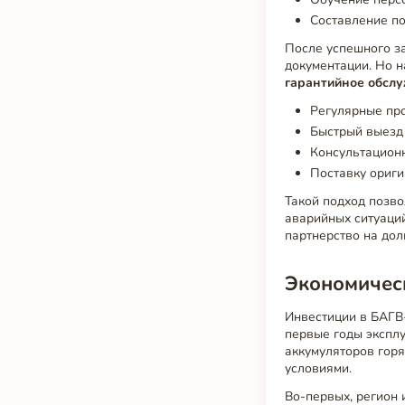
Составление по
После успешного з
документации. Но 
гарантийное обсл
Регулярные про
Быстрый выезд 
Консультационн
Поставку ориги
Такой подход позво
аварийных ситуаций
партнерство на дол
Экономичес
Инвестиции в БАГВ-
первые годы экспл
аккумуляторов гор
условиями.
Во-первых, регион 