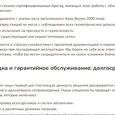
 силами сертифицированных бригад, имеющих опыт работы с объ
лючает:
дамента с учетом веса заполненного бака (более 2000 тонн).
орку секций на месте с соблюдением всех геометрических допуск
 испытания на прочность и герметичность.
 существующим или новым тепловым сетям.
ются в строгом соответствии с проектной документацией и норма
иски при последующей эксплуатации. Мы берем на себя всю ответ
онтажа, чтобы вы могли сосредоточиться на своем основном бизне
ка и гарантийное обслуживание: долгос
то лишь первый шаг. Настоящая ценность решения раскрывается 
цию и дальнейшего сопровождения. Наши специалисты проводят 
ы
, которые включают:
тройку всех датчиков и систем автоматики.
к в различных режимах нагрузки.
нала заказчика правилам безопасной эксплуатации и техническо