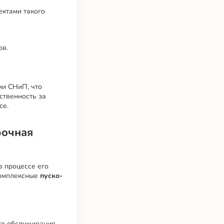
ектами такого
ов.
ми СНиП, что
ственность за
се.
рочная
в процессе его
комплексные
пуско-
го обслуживания.