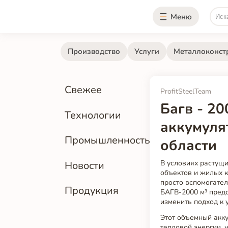
Меню
Производство
Услуги
Металлоконст
Свежее
ProfitSteelTeam
Багв - 20
Технологии
аккумуля
Промышленность
области
В условиях растущ
Новости
объектов и жилых к
просто вспомогате
Продукция
БАГВ-2000 м³ пред
изменить подход к 
Этот объемный акк
тепловой энергии, 