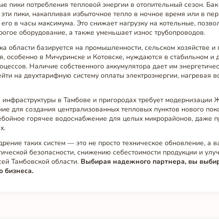
ые пики потребления тепловой энергии в отопительный сезон. Ба
 эти пики, накапливая избыточное тепло в ночное время или в п
я его в часы максимума. Это снижает нагрузку на котельные, позв
огое оборудование, а также уменьшает износ трубопроводов.
ка области базируется на промышленности, сельском хозяйстве и 
, особенно в Мичуринске и Котовске, нуждаются в стабильном и 
оцессов. Наличие собственного аккумулятора дает им энергетиче
йти на двухтарифную систему оплаты электроэнергии, нагревая в
е инфраструктуры в Тамбове и пригородах требует модернизации 
ие для создания централизованных тепловых пунктов нового пок
ебойное горячее водоснабжение для целых микрорайонов, даже п
х.
дрение таких систем — это не просто техническое обновление, а 
ической безопасности, снижению себестоимости продукции и улу
сей Тамбовской области.
Выбирая надежного партнера, вы выби
о бизнеса.