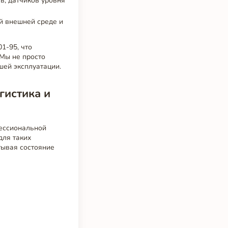
в, датчиков уровня
й внешней среде и
1-95, что
 Мы не просто
шей эксплуатации.
гистика и
фессиональной
для таких
тывая состояние