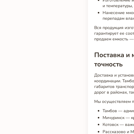
Изготовление и
и температуры,
Нанесение мног
перепадам вла
Вся продукция изго
гарантирует ее соо
продаем емкость —
Поставка и 
точность
Доставка и устано
координации. Тамбо
габаритов транспо
дорог в районах, т
Мы осуществляем по
Тамбов — адми
Мичуринск — к
Котовск — важ
Рассказово и М