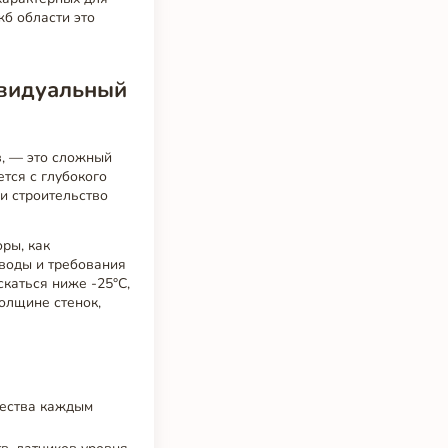
б области это
ивидуальный
в, — это сложный
тся с глубокого
и строительство
ры, как
 воды и требования
скаться ниже -25°C,
олщине стенок,
чества каждым