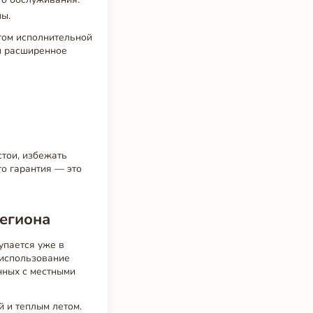
мы.
том исполнительной
м расширенное
стои, избежать
то гарантия — это
егиона
упается уже в
 использование
нных с местными
 и теплым летом.