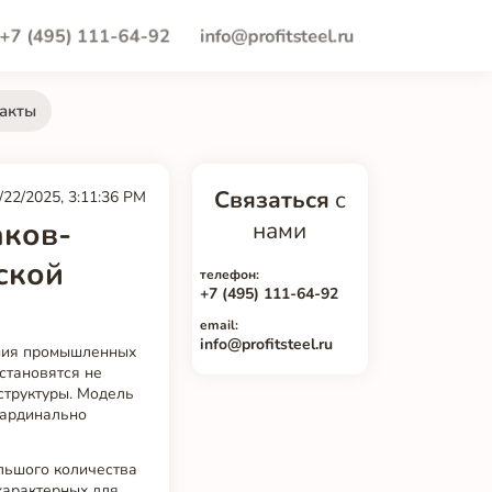
+7 (495) 111-64-92
info@profitsteel.ru
акты
Связаться
с
/22/2025, 3:11:36 PM
аков-
нами
ской
телефон:
+7 (495) 111-64-92
email:
info@profitsteel.ru
ения промышленных
становятся не
структуры. Модель
кардинально
льшого количества
 характерных для