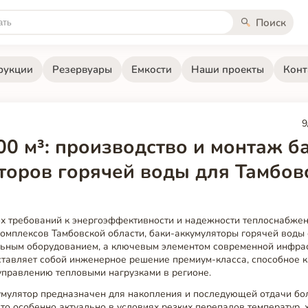
Поиск
рукции
Резервуары
Емкости
Наши проекты
Конт
9
00 м³: производство и монтаж б
торов горячей воды для Тамбов
их требований к энергоэффективности и надежности теплоснабж
омплексов Тамбовской области, баки-аккумуляторы горячей воды 
льным оборудованием, а ключевым элементом современной инфра
ставляет собой инженерное решение премиум-класса, способное 
управлению тепловыми нагрузками в регионе.
умулятор предназначен для накопления и последующей отдачи бо
что особенно актуально в условиях резких перепадов температур,