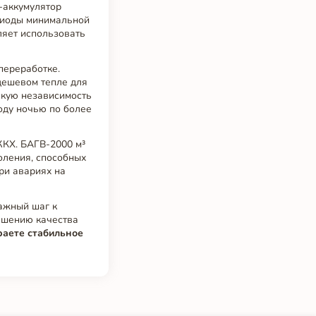
к-аккумулятор
ериоды минимальной
оляет использовать
переработке.
дешевом тепле для
скую независимость
оду ночью по более
ЖКХ. БАГВ-2000 м³
оления, способных
ри авариях на
важный шаг к
чшению качества
раете стабильное