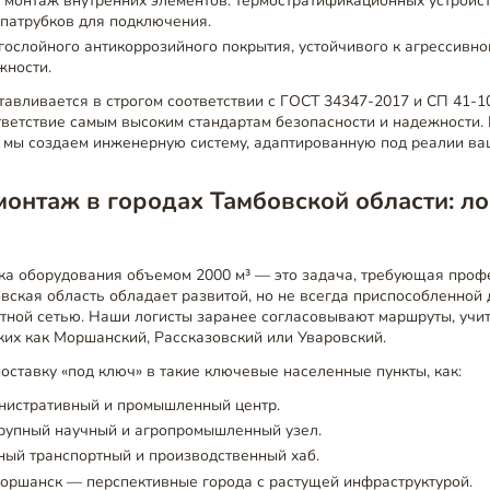
 монтаж внутренних элементов: термостратификационных устройст
 патрубков для подключения.
ослойного антикоррозийного покрытия, устойчивого к агрессивно
жности.
тавливается в строгом соответствии с ГОСТ 34347-2017 и СП 41-10
тветствие самым высоким стандартам безопасности и надежности.
 мы создаем инженерную систему, адаптированную под реалии ва
монтаж в городах Тамбовской области: ло
вка оборудования объемом 2000 м³ — это задача, требующая про
вская область обладает развитой, но не всегда приспособленной 
ртной сетью. Наши логисты заранее согласовывают маршруты, учи
аких как Моршанский, Рассказовский или Уваровский.
ставку «под ключ» в такие ключевые населенные пункты, как:
нистративный и промышленный центр.
рупный научный и агропромышленный узел.
ный транспортный и производственный хаб.
оршанск — перспективные города с растущей инфраструктурой.