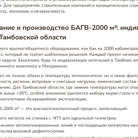
. Для предприятий, строительных компаний и муниципальных служ
сть, экономию и независимость.
ание и производство БАГВ-2000 м³: инд
Тамбовской области
ого крупногабаритного оборудования, как бак на 2000 кубометро
с, который не терпит шаблонных решений. Каждый проект начинае
 задачи Заказчика, будь то модернизация котельной в Тамбове ил
енного комплекса в Мичуринске.
 не только объем и температуру теплоносителя, но и такие факто
ность региона, ветровые и снеговые нагрузки, химический состав
ению. Для Тамбовской области, где зимние температуры могут опу
я выше +35°C, особое внимание уделяется выбору марки стали и т
многолетнюю безаварийную эксплуатацию.
-2000 м³ — это высокотехнологичный процесс, включающий:
ого металла на станках с ЧПУ для идеальной геометрии.
енением автоматизированных линий и последующим контролем ка
ультразвуковой дефектоскопии.