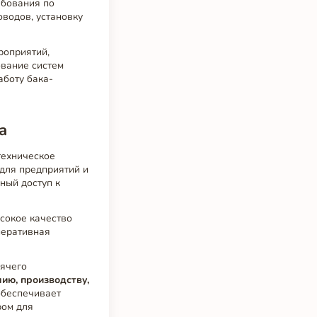
ебования по
водов, установку
роприятий,
ование систем
аботу бака-
а
техническое
 для предприятий и
ный доступ к
сокое качество
перативная
рячего
ию, производству,
беспечивает
ром для