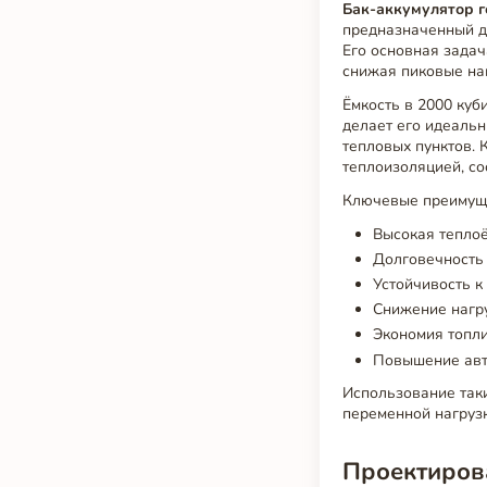
Бак-аккумулятор г
предназначенный д
Его основная зада
снижая пиковые наг
Ёмкость в 2000 куб
делает его идеаль
тепловых пунктов. 
теплоизоляцией, с
Ключевые преимуще
Высокая теплоё
Долговечность 
Устойчивость к
Снижение нагру
Экономия топли
Повышение авт
Использование таки
переменной нагрузк
Проектиров