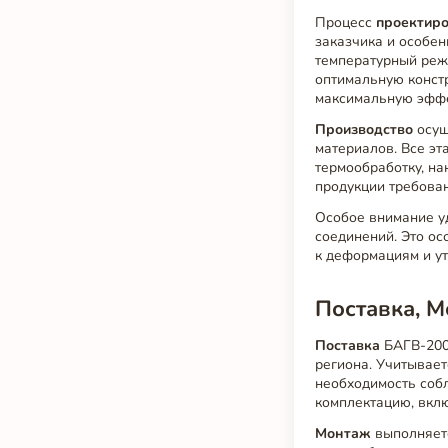
Процесс
проектир
заказчика и особен
температурный режи
оптимальную конст
максимальную эффе
Производство
осущ
материалов. Все эт
термообработку, на
продукции требова
Особое внимание у
соединений. Это ос
к деформациям и ут
Поставка, 
Поставка
БАГВ-2000
региона. Учитывает
необходимость соб
комплектацию, вкл
Монтаж
выполняетс