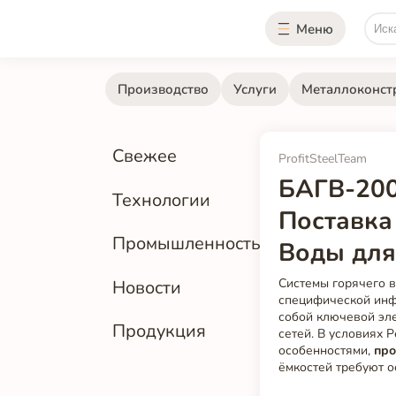
Меню
Производство
Услуги
Металлоконст
Свежее
ProfitSteelTeam
БАГВ-200
Технологии
Поставка
Промышленность
Воды для
Системы горячего 
Новости
специфической инф
собой ключевой эл
Продукция
сетей. В условиях 
особенностями,
про
ёмкостей требуют о