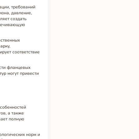
ации, требований
иона, давление,
ляет создать
спечивающую
ественных
арку,
ирует соответствие
ости фланцевых
тур могут привести
особенностей
ов, а также
вает полную
логических норм и