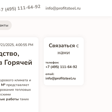
+7 (495) 111-64-92
info@profitsteel.ru
акты
Связаться
с
/21/2025, 4:00:55 PM
ство,
нами
в Горячей
телефон:
+7 (495) 111-64-92
email:
info@profitsteel.ru
урового климата и
 М³
представляет
ирования тепловых
ескими
ные работы
таких