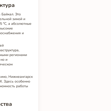
ктура
 Байкал. Это
ельной зимой и
25 °C, а абсолютные
 высокие
лоснабжения и
ьей
аструктура,
ьными регионами
 но и
ическом
ксимо, Нижнеангарск
Х. Здесь особенно
ономность работы
ства