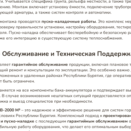
и. Учитывается специфика грунта, рельефа местности, а также тр
ению. Монтаж включает установку ёмкости, подключение трубопро
ующей арматуры, а также систем контроля и автоматики.
 монтажа проводятся
пуско-наладочные работы
. Это комплекс ме
оверку правильности установки, настройку оборудования, тестир
оля. Пуско-наладка обеспечивает бесперебойную и безопасную р
кже его интеграцию в существующую систему теплоснабжения.
е Обслуживание и Техническая Поддержк
авляет
гарантийное обслуживание
продукции, включая плановое 
щий ремонт и консультации по эксплуатации. Это особенно важно
ложенных в удаленных районах Республики Бурятия, где оператив
т быть ограничен.
аняется на все компоненты бака-аккумулятора и подтверждает вы
. В случае возникновения нештатных ситуаций предоставляется о
жка и выезд специалистов при необходимости.
В-2000 М³
– это надежное и эффективное решение для систем го
словиях Республики Бурятия. Комплексный подход к
проектирован
 и пуско-наладке
с последующим
гарантийным обслуживанием
о
абильную работу оборудования, что делает его оптимальным выбо