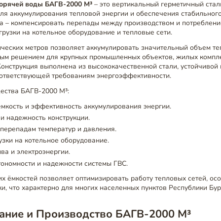
орячей воды БАГВ-2000 М³
– это вертикальный герметичный стал
ля аккумулирования тепловой энергии и обеспечения стабильног
ча – компенсировать перепады между производством и потреблени
рузки на котельное оборудование и тепловые сети.
ических метров позволяет аккумулировать значительный объем те
ным решением для крупных промышленных объектов, жилых компле
Конструкция выполнена из высококачественной стали, устойчивой к
оответствующей требованиям энергоэффективности.
ства БАГВ-2000 М³:
мкость и эффективность аккумулирования энергии.
и надежность конструкции.
 перепадам температур и давления.
зки на котельное оборудование.
ва и электроэнергии.
ономности и надежности системы ГВС.
х ёмкостей позволяет оптимизировать работу тепловых сетей, ос
и, что характерно для многих населенных пунктов Республики Бур
ание и Производство БАГВ-2000 М³