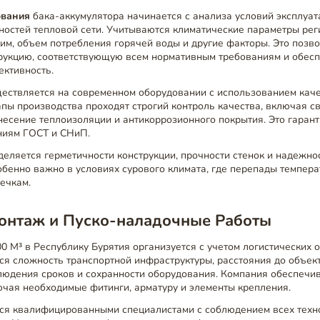
ования
бака-аккумулятора начинается с анализа условий эксплуат
ностей тепловой сети. Учитываются климатические параметры рег
м, объем потребления горячей воды и другие факторы. Это позво
рукцию, соответствующую всем нормативным требованиям и обе
ктивность.
ествляется на современном оборудовании с использованием кач
апы производства проходят строгий контроль качества, включая св
несение теплоизоляции и антикоррозионного покрытия. Это гарант
ниям ГОСТ и СНиП.
деляется герметичности конструкции, прочности стенок и надежн
обенно важно в условиях сурового климата, где перепады темпера
ечкам.
Монтаж и Пуско-наладочные Работы
 М³ в Республику Бурятия организуется с учетом логистических 
ся сложность транспортной инфраструктуры, расстояния до объект
людения сроков и сохранности оборудования. Компания обеспечи
ючая необходимые фитинги, арматуру и элементы крепления.
я квалифицированными специалистами с соблюдением всех техно