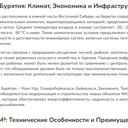
Бурятия: Климат, Экономика и Инфрастру
 расположена в южной части Восточной Сибири, на берегах озера
нтинентальным климатом, характеризующимся холодной, продолжит
м летом. Средняя температура воздуха в январе составляет -20...-
тигать -50 °C и ниже. Такие климатические условия предъявляют
жности и долговечности инженерных систем, включая системы теп
жения.
тесно связана с природными ресурсами: лесной, рыбной, охотнич
 также развитием сельского хозяйства и туризма. Городская инфр
ных районах, может быть менее развитой по сравнению с централ
ет, что оборудование должно быть не только высококачественным,
 с возможностью длительной эксплуатации при минимальном техн
Бурятии – Улан-Удэ, Северобайкальск, Байкальск, Закаменск, Та
необходимостью модернизации и строительства новых объектов ЖК
, которые обеспечивают энергоэффективность, надежность и авт
одоснабжения.
М³: Технические Особенности и Преимуще