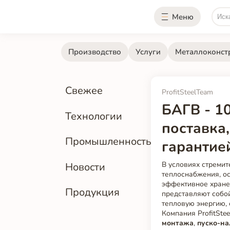
Меню
Производство
Услуги
Металлоконст
Свежее
ProfitSteelTeam
БАГВ - 1
Технологии
поставка
Промышленность
гарантие
В условиях стремит
Новости
теплоснабжения, о
эффективное хране
Продукция
представляют собо
тепловую энергию,
Компания ProfitSte
монтажа
,
пуско-на