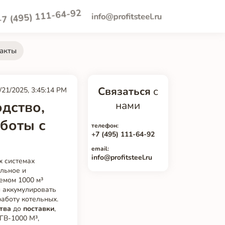
+7 (495) 111-64-92
info@profitsteel.ru
акты
Связаться
с
/21/2025, 3:45:14 PM
дство,
нами
боты с
телефон:
+7 (495) 111-64-92
email:
info@profitsteel.ru
х системах
льное и
емом 1000 м³
 аккумулировать
аботу котельных.
тва
до
поставки
,
ГВ-1000 М³,