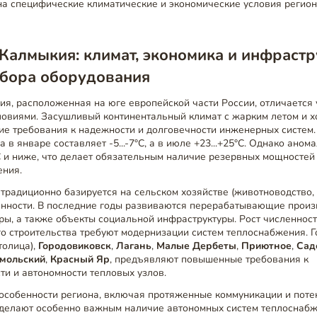
на специфические климатические и экономические условия регио
Калмыкия: климат, экономика и инфрастр
бора оборудования
ия, расположенная на юге европейской части России, отличается
ловиями. Засушливый континентальный климат с жарким летом и 
ие требования к надежности и долговечности инженерных систем.
 в январе составляет -5...-7°C, а в июле +23...+25°C. Однако ано
C и ниже, что делает обязательным наличие резервных мощностей
ения.
традиционно базируется на сельском хозяйстве (животноводство, 
ности. В последние годы развиваются перерабатывающие произ
ры, а также объекты социальной инфраструктуры. Рост численнос
о строительства требуют модернизации систем теплоснабжения. Г
толица),
Городовиковск
,
Лагань
,
Малые Дербеты
,
Приютное
,
Сад
мольский
,
Красный Яр
, предъявляют повышенные требования к
и и автономности тепловых узлов.
особенности региона, включая протяженные коммуникации и пот
, делают особенно важным наличие автономных систем теплоснаб