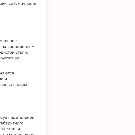
ки, сейсмичность).
имальное
 на современном
дистой стали,
руется на
еняются
ри и
новка систем
ебует тщательной
габаритного
т поставки
рта и сертификаты