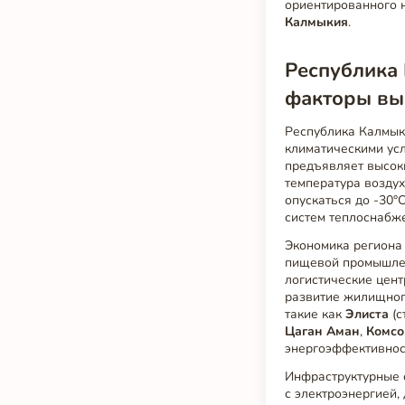
ориентированного 
Калмыкия
.
Республика 
факторы вы
Республика Калмык
климатическими ус
предъявляет высок
температура воздуха
опускаться до -30°
систем теплоснабж
Экономика региона 
пищевой промышлен
логистические цент
развитие жилищног
такие как
Элиста
(с
Цаган Аман
,
Комсо
энергоэффективност
Инфраструктурные 
с электроэнергией