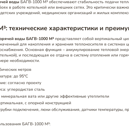
ячей воды
БАГВ-1000 М³ обеспечивают стабильность подачи тепл
оях в работе котельной или внешних сетях. Это критически важно
 детских учреждений, медицинских организаций и жилых комплекс
³: технические характеристики и преим
орячей воды БАГВ-1000 М³
представляет собой вертикальный ци
значенный для накопления и хранения теплоносителя в системах 
оснабжения. Основная функция – аккумулирование тепловой энер
отельной), и последующая ее отдача в систему отопления или горя
мере необходимости.
бических метров
атура: до 95°C
ие: согласно проекту
са: углеродистая сталь
 минеральная вата или другие эффективные утеплители
ертикальная, с опорной конструкцией
рубки подключения, люки обслуживания, датчики температуры, 
льзования БАГВ-1000 М³: