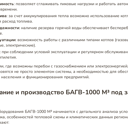
имость
: позволяет сглаживать пиковые нагрузки и работать авто
 времени.
ива
: за счет аккумулирования тепла возможно использование кот
 расход топлива.
дежности
: наличие резерва горячей воды обеспечивает беспере
е.
луатации
: возможность работы с различными типами котлов (газов
е, электрические).
: при соблюдении условий эксплуатации и регулярном обслужива
ятилетия.
ии, где возможны перебои с газоснабжением или электроэнергией
овятся не просто элементом системы, а необходимостью для обес
 населения и функционирования предприятий.
ание и производство БАГВ-1000 М³ под 
орудования БАГВ-1000 М³ начинается с детального анализа усло
ка, особенностей тепловой схемы и климатических данных регион
вают: