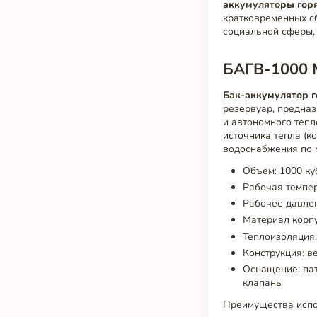
аккумуляторы гор
кратковременных сб
социальной сферы,
БАГВ-1000 М
Бак-аккумулятор г
резервуар, предна
и автономного тепл
источника тепла (к
водоснабжения по 
Объем: 1000 ку
Рабочая темпер
Рабочее давлен
Материал корпу
Теплоизоляция:
Конструкция: в
Оснащение: пат
клапаны
Преимущества испо