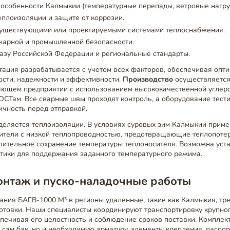
особенности Калмыкии (температурные перепады, ветровые нагруз
еплоизоляции и защите от коррозии.
существующими или проектируемыми системами теплоснабжения.
жарной и промышленной безопасности.
азу Российской Федерации и региональные стандарты.
тация разрабатывается с учетом всех факторов, обеспечивая опт
ости, надежности и эффективности.
Производство
осуществляется
ющем предприятии с использованием высококачественной углеро
СТам. Все сварные швы проходят контроль, а оборудование тести
ичность перед отправкой.
деляется теплоизоляции. В условиях суровых зим Калмыкии прим
ители с низкой теплопроводностью, предотвращающие теплопоте
ительное сохранение температуры теплоносителя. Возможна уста
атики для поддержания заданного температурного режима.
онтаж и пуско-наладочные работы
ния БАГВ-1000 М³ в регионы удаленные, такие как Калмыкия, тр
готовки. Наши специалисты координируют транспортировку крупно
печивая его целостность и соблюдение сроков поставки. Комплек
 сам бак, но и необходимую арматуру, элементы крепления, паспо