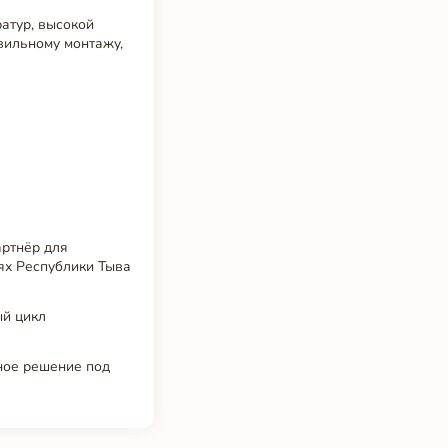
атур, высокой
вильному монтажу,
артнёр для
ях Республики Тыва
ый цикл
ное решение под