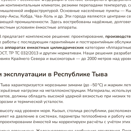
ым континентальным климатом, резкими перепадами температур, 
омышленной инфраструктурой. Основные населённые пункты — Кы
Хову-Аксы, Кобда, Чаа-Холь и др. Эти города являются центрами се
вающей промышленности. Здесь востребованы надёжные, долгове
местным условиям ёмкостные аппараты.
el предлагает комплексное решение: проектирование,
производств
е работы с последующим гарантийным и постгарантийным обслуж
 на
аппаратах емкостных цилиндрических
категории «Аппаратные
ОСТ, ТР ТС 032/2013 и другим нормативам. Наши решения разраба
овиях Крайнего Севера и высокогорья — до 2000 метров над уров
 эксплуатации в Республике Тыва
Тыва характеризуется морозными зимами (до –50 °C) и жарким летом
серьёзные нагрузки на металлоконструкции. Материалы, использу
атов, должны обладать высокой ударной вязкостью при низких те
ррозии и термической усталости.
высоту над уровнем моря. Кызыл, столица республики, расположе
лияет на давление в системах, параметры теплообмена и работу к
проектировании ёмкостей мы корректируем расчёты с учётом этих
гиона ограничена. Железнодорожное сообщение отсутствует. Дос