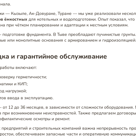
нала.
ики — Кызыле, Ак-Довураке, Туране — мы уже реализовали нескол
ов ёмкостных
для котельных и водоподготовки. Опыт показал, что
на при чётком планировании и адаптации к местным условиям.
 подготовке фундамента. В Тыве преобладают пучинистые грунты
ные или монолитные основания с армированием и гидроизоляцией
дка и гарантийное обслуживание
работы включают:
оверку герметичности;
матики и КИП;
од нагрузкой;
тов ввода в эксплуатацию.
 от 12 до 36 месяцев, в зависимости от сложности оборудования
в при возникновении неисправностей. Также предлагаем договоры
офилактические осмотры и ремонт.
предприятий и строительных компаний важна непрерывность про
ростои, обеспечиваем запасные части и оперативную коммуникац