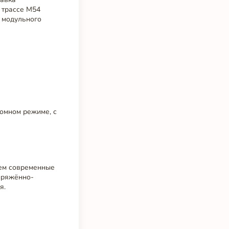
 трассе М54
и модульного
номном режиме, с
уем современные
апряжённо-
я.