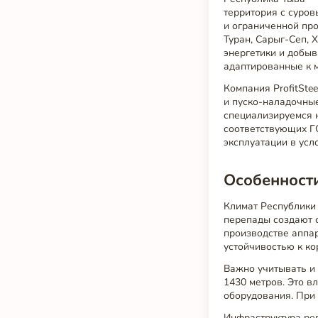
территория с суров
и ограниченной пр
Туран, Сарыг-Сеп, 
энергетики и добы
адаптированные к 
Компания ProfitSte
и пуско-наладочны
специализируемся
соответствующих Г
эксплуатации в усл
Особенности
Климат Республики 
перепады создают 
производстве аппар
устойчивостью к ко
Важно учитывать и 
1430 метров. Это в
оборудования. При 
Инфраструктура ре