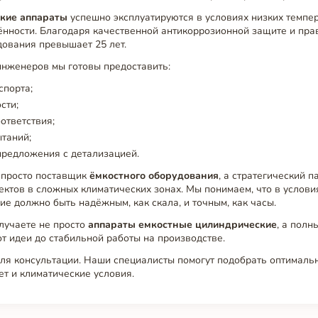
кие аппараты
успешно эксплуатируются в условиях низких темпер
ённости. Благодаря качественной антикоррозионной защите и пра
дования превышает 25 лет.
инженеров мы готовы предоставить:
спорта;
сти;
ответствия;
таний;
предложения с детализацией.
не просто поставщик
ёмкостного оборудования
, а стратегический п
ктов в сложных климатических зонах. Мы понимаем, что в услови
е должно быть надёжным, как скала, и точным, как часы.
лучаете не просто
аппараты емкостные цилиндрические
, а полн
 идеи до стабильной работы на производстве.
для консультации. Наши специалисты помогут подобрать оптималь
т и климатические условия.