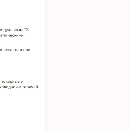
;
видуальным ТЗ.
иптическими,
опасности и при
 токарные и
холодной и горячей