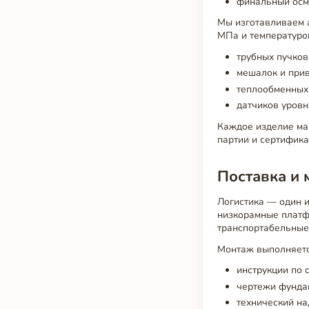
финальный осмо
Мы изготавливаем а
МПа и температурой
трубных пучков
мешалок и прив
теплообменных
датчиков уровн
Каждое изделие мар
партии и сертифика
Поставка и 
Логистика — один и
низкорамные платф
транспортабельные
Монтаж выполняетс
инструкции по 
чертежи фунда
технический на