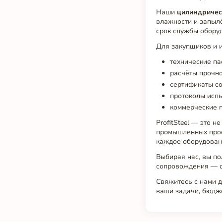
Наши
цилиндричес
влажности и запыл
срок службы обору
Для закупщиков и 
технические па
расчёты прочно
сертификаты со
протоколы испы
коммерческие 
ProfitSteel — это 
промышленных прое
каждое оборудовани
Выбирая нас, вы по
сопровождения — от
Свяжитесь с нами 
ваши задачи, бюдже