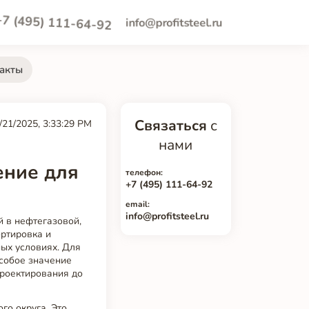
+7 (495) 111-64-92
info@profitsteel.ru
акты
Связаться
с
/21/2025, 3:33:29 PM
нами
ение для
телефон:
+7 (495) 111-64-92
email:
info@profitsteel.ru
 в нефтегазовой,
ортировка и
ых условиях. Для
особое значение
проектирования до
го округа. Это