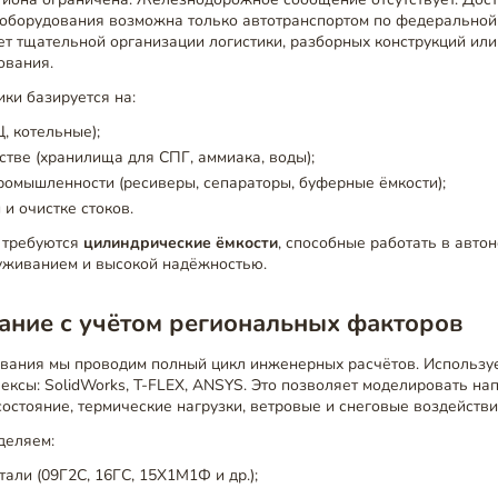
 оборудования возможна только автотранспортом по федеральной
ует тщательной организации логистики, разборных конструкций ил
ования.
ки базируется на:
, котельные);
стве (хранилища для СПГ, аммиака, воды);
омышленности (ресиверы, сепараторы, буферные ёмкости);
и очистке стоков.
р требуются
цилиндрические ёмкости
, способные работать в авто
живанием и высокой надёжностью.
ание с учётом региональных факторов
ования мы проводим полный цикл инженерных расчётов. Использ
ксы: SolidWorks, T-FLEX, ANSYS. Это позволяет моделировать н
стояние, термические нагрузки, ветровые и снеговые воздействи
деляем:
тали (09Г2С, 16ГС, 15Х1М1Ф и др.);