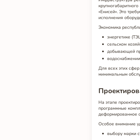
крупногабаритного
«Енисей». Это треб
исполнения оборуд
Экономика республи
энергетике (ТЭЦ
сельском хозяй
добывающей пр
водоснабжении 
Для всех этих сфе
минимальным обслу
Проектиров
На этапе проектир
программные компле
деформированное со
Особое внимание у
выбору марки с