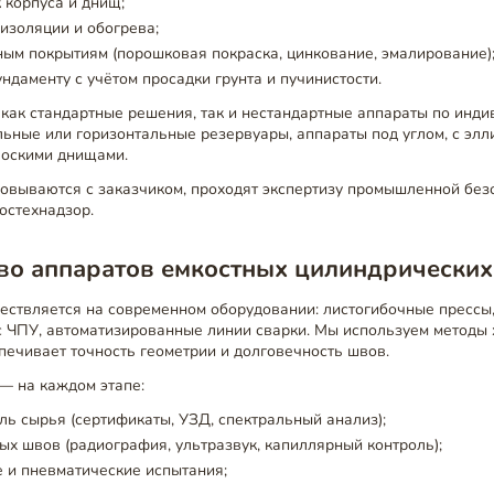
 корпуса и днищ;
изоляции и обогрева;
ым покрытиям (порошковая покраска, цинкование, эмалирование)
ндаменту с учётом просадки грунта и пучинистости.
как стандартные решения, так и нестандартные аппараты по инди
ьные или горизонтальные резервуары, аппараты под углом, с элл
лоскими днищами.
овываются с заказчиком, проходят экспертизу промышленной без
остехнадзор.
во аппаратов емкостных цилиндрических
ествляется на современном оборудовании: листогибочные прессы,
с ЧПУ, автоматизированные линии сварки. Мы используем методы 
печивает точность геометрии и долговечность швов.
— на каждом этапе:
ль сырья (сертификаты, УЗД, спектральный анализ);
ых швов (радиография, ультразвук, капиллярный контроль);
 и пневматические испытания;