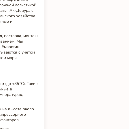
сложной логистикой
зыл, Ак-Довурак,
льского хозяйства,
чные и
о
, поставка, монтаж
иванием. Мы
 ёмкости»,
тываются с учётом
нем моря.
 (до +35 °C). Такие
емые в
мпературах,
н на высоте около
омпрессорного
 факторов.
тавка