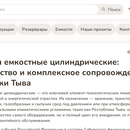
Поиск
рукции
Резервуары
Емкости
Наши проекты
Конт
8
 емкостные цилиндрические:
ство и комплексное сопровожд
ки Тыва
е цилиндрические — это ключевой элемент технологических линий
й и энергетической отраслях. Их назначение — хранение, трансп
, газообразных и сыпучих сред под давлением или при атмосферн
альными климатическими условиями, таких как Республика Тыва, 
чество самого оборудования, но и полный цикл его внедрения: от 
рантийного обслуживания.
субъект Российской Федерации в составе Сибирского федерально