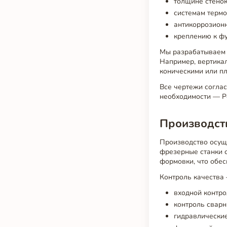
толщине стенок
системам термо
антикоррозионн
креплению к фу
Мы разрабатываем 
Например, вертикал
коническими или п
Все чертежи соглас
необходимости — Р
Производст
Производство осущ
фрезерные станки 
формовки, что обес
Контроль качества 
входной контро
контроль сварн
гидравлические