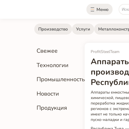
Меню
Производство
Услуги
Металлоконст
Свежее
ProfitSteelTeam
Аппараты
Технологии
производ
Промышленность
Республи
Аппараты емкостны
Новости
химической, пищево
переработка жидких
Продукция
регионов с экстрем
имеет не только ка
пуско-наладки и га
Республика Тыва — 